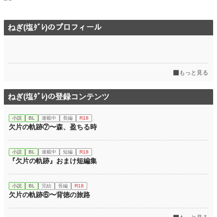
ねぎ(塩ﾀﾞﾚ)のプロフィール
もっと見る
ねぎ(塩ﾀﾞﾚ)の登録コンテンツ
小説
BL
連載中
長編
R18
欠片の軌跡⑦〜森、盈ちる時
小説
BL
連載中
短編
R18
『欠片の軌跡』おまけ短編集
小説
BL
完結
長編
R18
欠片の軌跡⑥〜背徳の旅路