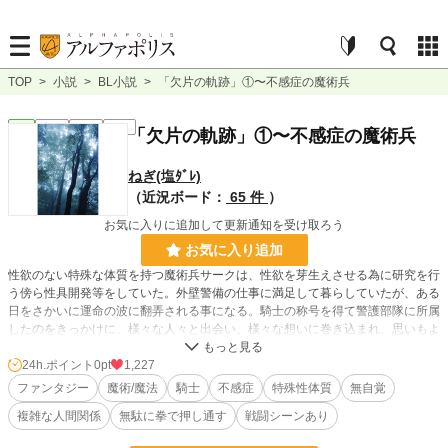
TOP
>
小説
>
BL小説
>
「欠片の軌跡」①〜不感症の魔術兵
BL
完結
長編
R18
「欠片の軌跡」①〜不感症の魔術兵
ねぎ(塩ﾀﾞﾚ)
（近況ボード：
65 件
）
お気に入りに追加して更新通知を受け取ろう
お気に入り追加
性欲のない特殊な体質を持つ魔術兵サークは、性欲を芽生えさせる為に研究を行
う傍ら性具開発等をしていた。外壁警備の仕事に満足して暮らしていたが、ある
日をさかいに運命の波に翻弄される事になる。騎士の称号を得て警護部隊に所属
したのをきっかけに、様々な人々と出会い、様々な想いに巻き込まれ、思いもよ
らない運命をたどる事になる。その中でサークは性欲を芽生えさせる事が出来る
のか？みたいな話です。(大袈裟に言っているだけで、ただのエロありファンタ
24h.ポイント
0pt
1,227
ジー小説です。ちなみに☆マークはそういう事です（笑）
ファンタジー
魔術/魔法
騎士
不感症
特殊性体質
無自覚
(以前のⒽﾏｰｸはモザイク処理をするので無くす予定です。)
複雑な人間関係
無駄に拳で押し通す
戦闘シーンあり