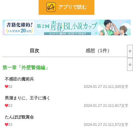
※この小説は個人が趣味で細々書いているだけの物です。内容やストーリー展開
アプリで読む
が読む方のご趣味に合わない事もございます。ご了承頂けますと幸いです。
※BL/R-18作品(特殊嗜好作品)となりますので無関係の不特定多数の方の目にと
まる様な外部へのリンク付け等お止め下さい。ご配慮頂けますと幸いです。(LG
BTQとBL/R-18作品を好む好まないは異なる事項となりますのでご理解頂けます
と幸いです。)
[「欠片の軌跡」2021年春に別サイトにて執筆開始]
【転載禁止】【無許可ﾀﾞｳﾝﾛｰﾄﾞ禁止】【18歳未満閲覧禁止】
目次
感想（1件）
小説
228,833 位 / 228,833 件
BL
31,433 位 / 31,433 件
第一章「外壁警備編」
お気に入り
46
不感症の魔術兵
24h.ポイント
0 pt
32
2024.01.27 21:11
1,320文字
文字数
170,048
男溜まりに、王子に沸く
更新日時
2024.04.16 12:10
22
2024.01.27 21:11
1,917文字
初回公開日時
2024.01.27 20:52
たんぽぽ観賞会
22
2024.01.27 21:11
1,572文字
初回完結日時
2024.01.27 20:52