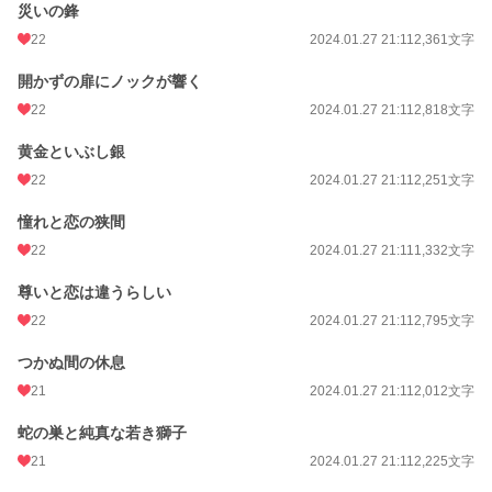
週間ポイント
7 pt (78,785 位)
災いの鋒
22
2024.01.27 21:11
2,361文字
月間ポイント
56 pt (77,878 位)
開かずの扉にノックが響く
年間ポイント
916 pt (86,876 位)
22
2024.01.27 21:11
2,818文字
累計ポイント
21,775 pt (68,327 位)
黄金といぶし銀
22
2024.01.27 21:11
2,251文字
憧れと恋の狭間
22
2024.01.27 21:11
1,332文字
尊いと恋は違うらしい
22
2024.01.27 21:11
2,795文字
つかぬ間の休息
21
2024.01.27 21:11
2,012文字
蛇の巣と純真な若き獅子
21
2024.01.27 21:11
2,225文字