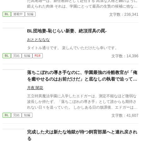
た高尾雄一は、新任教師として赴任する 高潔な人格と鋼のように
鍛えられた肉体 それは、学園にとって最高の生贄の候補に他なら
なかった 至高の筋肉を持つ、精神を削られ意志をなくした青年を
文字数：236,341
BL
連載中
短編
太古の神に捧げるため、“水”、“風”、“土”の信奉者達が暗躍する 意
志をなくし筋肉の操り人形と化した“デク” 消える教師 山奥の男子
校で繰り広げられるダークファンタジー
BL団地妻-恥じらい新妻、絶頂淫具の罠-
おととななな
タイトル通りです。 楽しんでいただけたら幸いです。
文字数：14,396
BL
完結
短編
R18
落ちこぼれの導き手なのに、学園最強の冷酷教官が「俺
を癒やせるのはお前だけだ」と底なしの執着で迫ってき
ます
月夜 闇花
王立特異魔法学園に入学したエドガーは、測定不能なほど微弱な
波長しか持たず、「落ちこぼれの導き手」として誰からも期待さ
れない日々を送っていた。 しかしある日の放課後、エドガーは学
園で最も恐れられる最強の戦闘魔術教官、レオン・ヴァレンタイ
文字数：41,607
BL
完結
短編
ンの秘密を知ってしまう。 強大すぎる魔力ゆえに、五感が暴走す
る「過負荷」の激痛に一人で耐え続けていたレオン。エドガーの
底知れぬ静かな波長は、世界で唯一、彼の苦痛を完全に溶かすこ
完成した犬は新たな地獄が待つ飼育部屋へと連れ戻され
とができるものだった。 「お前は、俺の専属の導き手になるん
る