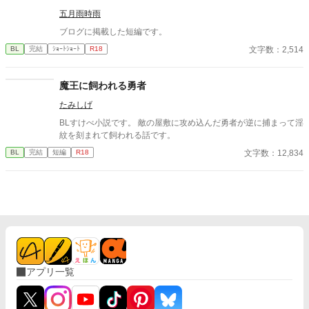
だ」 痛みを癒やしたことで、冷酷なはずの最強教官から底なしの
執着と溺愛を向けられるようになり――！？ 孤独な二人の魂が共
五月雨時雨
鳴する、極上の救済と溺愛の学園ファンタジー。 ※センチネルバ
ブログに掲載した短編です。
ースをベースにした独自設定（特異覚醒者×導き手）です。
文字数：2,514
BL
完結
ｼｮｰﾄｼｮｰﾄ
R18
魔王に飼われる勇者
たみしげ
BLすけべ小説です。 敵の屋敷に攻め込んだ勇者が逆に捕まって淫
紋を刻まれて飼われる話です。
文字数：12,834
BL
完結
短編
R18
アプリ一覧