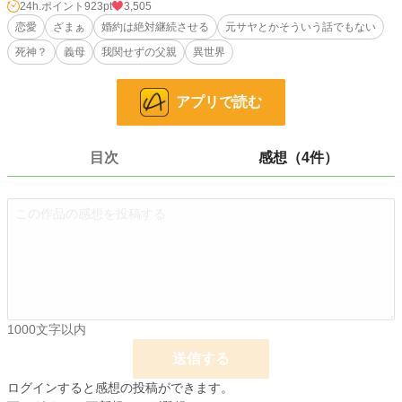
何か裏がある――
24h.ポイント
923pt
3,505
恋愛
ざまぁ
婚約は絶対継続させる
元サヤとかそういう話でもない
相手の家がどういうものかを知り、何とかしようとするが、非力なラリアには何
死神？
義母
我関せずの父親
異世界
も手段がない。
しかし、そんな彼女にも救いの手が……？
アプリで読む
小説
1,377 位 / 228,587 件
恋愛
788 位 / 66,313 件
目次
感想（4件）
お気に入り
432
24h.ポイント
923 pt
文字数
13,648
更新日時
2026.02.27 10:53
初回公開日時
2026.02.20 10:11
1000文字以内
初回完結日時
2026.02.20 10:37
送信する
週間ポイント
7,771 pt (1,310 位)
ログインすると感想の投稿ができます。
月間ポイント
34,067 pt (1,350 位)