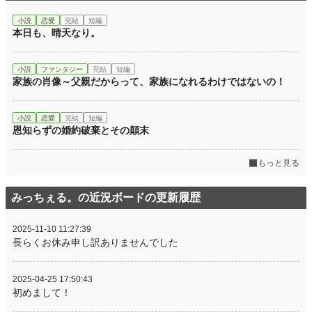
小説
恋愛
完結
短編
本日も、晴天なり。
小説
ファンタジー
完結
短編
家族の肖像～父親だからって、家族になれるわけではないの！
小説
恋愛
完結
短編
恩知らずの婚約破棄とその顛末
もっと見る
みっちぇる。の近況ボードの更新履歴
2025-11-10 11:27:39
長らくお休み申し訳ありませんでした
2025-04-25 17:50:43
初めまして！