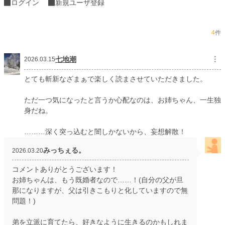
ログイン
新規ユーザ登録
年間ポイント
285,714 pt (2,102 位)
累計ポイント
287,268 pt (15,687 位)
4
件
七地潮
︙
2026.03.15
とても斬新なざまぁで楽しく読まさせていただきました。
ただ一つ気になったと言うか心配なのは、お姉ちゃん、一生独
身だね。
………深く突っ込むと闇しかないから、妄想解散！
みっちぇる。
2026.03.20
コメントありがとうございます！
お姉ちゃんは、もう既婚者なので……！(自分の父が旦
那になりますが、父は引きこもりと化していますので無
問題！)
弟を立派に育てたら、好きなように生きるのかもしれま