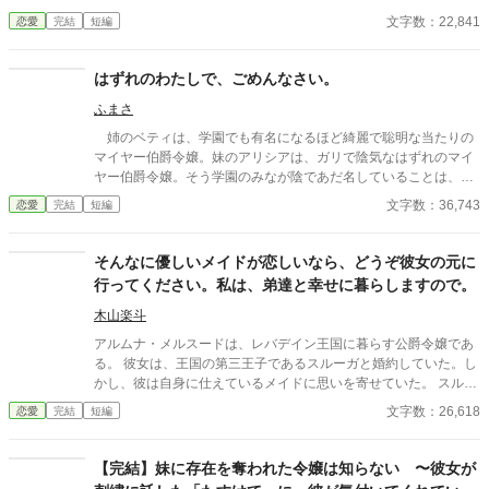
い汚れは、何でしょうか」 「えっ？ ああ、これかい」 彼が始め
文字数：22,841
恋愛
完結
短編
た言い訳を聞いて、セシルは伯爵夫人をやめる決断をした。 なぜ
なら、彼の言い訳が嘘だということを、とある理由で彼女が看破
したからだった……。
はずれのわたしで、ごめんなさい。
ふまさ
姉のベティは、学園でも有名になるほど綺麗で聡明な当たりの
マイヤー伯爵令嬢。妹のアリシアは、ガリで陰気なはずれのマイ
ヤー伯爵令嬢。そう学園のみなが陰であだ名していることは、ア
リシアも承知していた。傷付きはするが、もう慣れた。いちいち
文字数：36,743
恋愛
完結
短編
泣いてもいられない。 婚約者のマイクも、アリシアのことを幽
霊のようだの暗いだのと陰口をたたいている。マイクは伯爵家の
令息だが、家は没落の危機だと聞く。嫁の貰い手がないと家の名
そんなに優しいメイドが恋しいなら、どうぞ彼女の元に
に傷がつくという理由で、アリシアの父親は持参金を多めに出す
行ってください。私は、弟達と幸せに暮らしますので。
という条件でマイクとの婚約を成立させた。いわば政略結婚だ。
こんなわたしと結婚なんて、気の毒に。と、逆にマイクに同情
木山楽斗
するアリシア。 そんな諦めにも似たアリシアの日常を壊し、救
アルムナ・メルスードは、レバデイン王国に暮らす公爵令嬢であ
ってくれたのは──。
る。 彼女は、王国の第三王子であるスルーガと婚約していた。し
かし、彼は自身に仕えているメイドに思いを寄せていた。 スルー
ガは、ことあるごとにメイドと比較して、アルムナを罵倒してく
文字数：26,618
恋愛
完結
短編
る。そんな日々に耐えられなくなったアルムナは、彼と婚約破棄
することにした。 婚約破棄したアルムナは、義弟達の誰かと婚約
することになった。新しい婚約者が見つからなかったため、身内
【完結】妹に存在を奪われた令嬢は知らない 〜彼女が
と結ばれることになったのである。 父親の計らいで、選択権はア