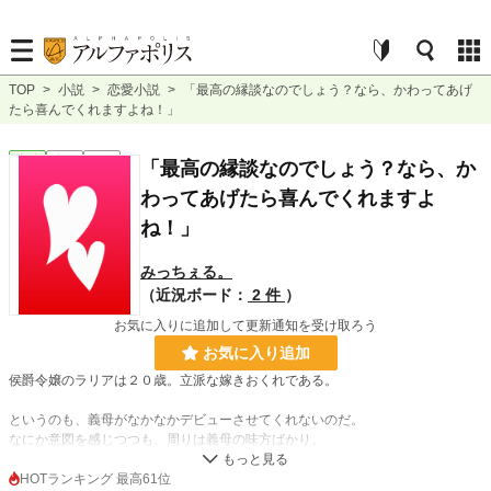
TOP
>
小説
>
恋愛小説
>
「最高の縁談なのでしょう？なら、かわってあげ
たら喜んでくれますよね！」
恋愛
完結
短編
「最高の縁談なのでしょう？なら、か
わってあげたら喜んでくれますよ
ね！」
みっちぇる。
（近況ボード：
2 件
）
お気に入りに追加して更新通知を受け取ろう
お気に入り追加
侯爵令嬢のラリアは２０歳。立派な嫁きおくれである。
というのも、義母がなかなかデビューさせてくれないのだ。
なにか意図を感じつつも、周りは義母の味方ばかり。
そん中、急にデビュタントの許可と婚約を告げられる。
HOTランキング 最高61位