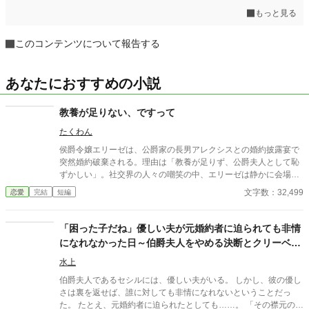
もっと見る
このコンテンツについて報告する
あなたにおすすめの小説
教養が足りない、ですって
たくわん
侯爵令嬢エリーゼは、公爵家の長男アレクシスとの婚約披露宴で
突然婚約破棄される。理由は「教養が足りず、公爵夫人として恥
ずかしい」。社交界の人々の嘲笑の中、エリーゼは静かに会場を
去る。
文字数：32,499
恋愛
完結
短編
「困った子だね」優しい夫が元婚約者に迫られても非情
になれなかった日～伯爵夫人をやめる決断とクリーベイ
ジで暴かれる夫の嘘～
水上
伯爵夫人であるセシルには、優しい夫がいる。 しかし、彼の優し
さは裏を返せば、誰に対しても非情になれないということだっ
た。 たとえ、元婚約者に迫られたとしても……。 「その襟元の赤