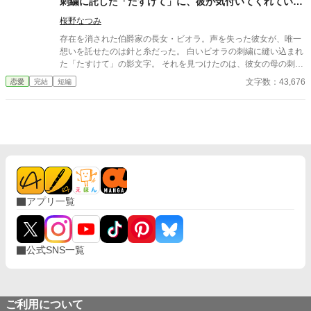
刺繍に託した「たすけて」に、彼が気付いてくれていた
ルムナに与えられた。こうして、アルムナは弟の内誰と婚約する
ことを〜
か、悩むことになるのだった。 ※下記の関連作品を読むと、より
桜野なつみ
楽しめると思います。
存在を消された伯爵家の長女・ビオラ。声を失った彼女が、唯一
想いを託せたのは針と糸だった。 白いビオラの刺繍に縫い込まれ
た「たすけて」の影文字。 それを見つけたのは、彼女の母の刺繍
に人生を変えられた青年だった──。 言葉を失った少女と、針の
文字数：43,676
恋愛
完結
短編
声を聴く男が紡ぐ、静かな愛の物語。
アプリ一覧
公式SNS一覧
ご利用について