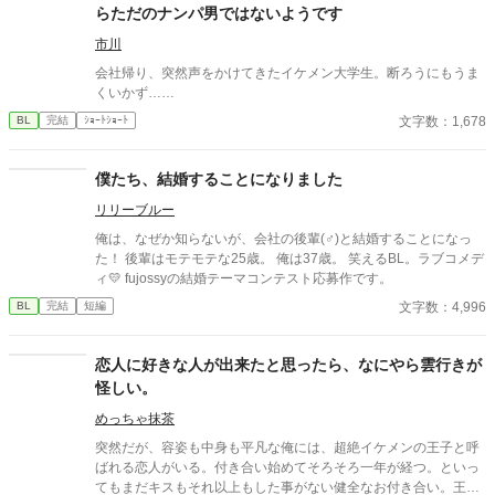
らただのナンパ男ではないようです
市川
会社帰り、突然声をかけてきたイケメン大学生。断ろうにもうま
くいかず……
文字数：1,678
BL
完結
ｼｮｰﾄｼｮｰﾄ
僕たち、結婚することになりました
リリーブルー
俺は、なぜか知らないが、会社の後輩(♂)と結婚することになっ
た！ 後輩はモテモテな25歳。 俺は37歳。 笑えるBL。ラブコメデ
ィ💛 fujossyの結婚テーマコンテスト応募作です。
文字数：4,996
BL
完結
短編
恋人に好きな人が出来たと思ったら、なにやら雲行きが
怪しい。
めっちゃ抹茶
突然だが、容姿も中身も平凡な俺には、超絶イケメンの王子と呼
ばれる恋人がいる。付き合い始めてそろそろ一年が経つ。といっ
てもまだキスもそれ以上もした事がない健全なお付き合い。王子