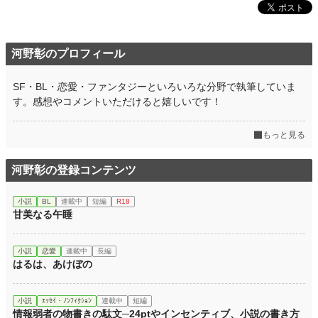
河野彰のプロフィール
SF・BL・恋愛・ファンタジーといろいろな分野で執筆していま
す。感想やコメントいただけると嬉しいです！
もっと見る
河野彰の登録コンテンツ
小説
BL
連載中
短編
R18
甘美なる午睡
小説
恋愛
連載中
長編
はるは、あけぼの
小説
ｴｯｾｲ・ﾉﾝﾌｨｸｼｮﾝ
連載中
短編
情報弱者の物書きの駄文─24ptやインセンティブ、小説の書き方