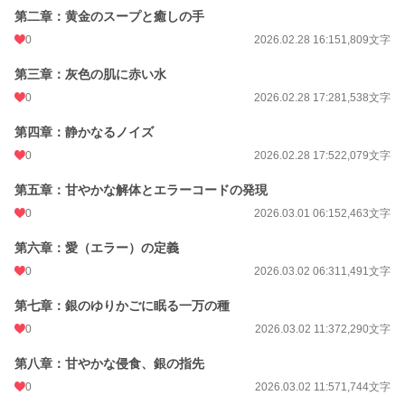
月間ポイント
42 pt (83,903 位)
第二章：黄金のスープと癒しの手
年間ポイント
1,821 pt (69,530 位)
0
2026.02.28 16:15
1,809文字
累計ポイント
1,821 pt (170,093 位)
第三章：灰色の肌に赤い水
0
2026.02.28 17:28
1,538文字
第四章：静かなるノイズ
0
2026.02.28 17:52
2,079文字
第五章：甘やかな解体とエラーコードの発現
0
2026.03.01 06:15
2,463文字
第六章：愛（エラー）の定義
0
2026.03.02 06:31
1,491文字
第七章：銀のゆりかごに眠る一万の種
0
2026.03.02 11:37
2,290文字
第八章：甘やかな侵食、銀の指先
0
2026.03.02 11:57
1,744文字