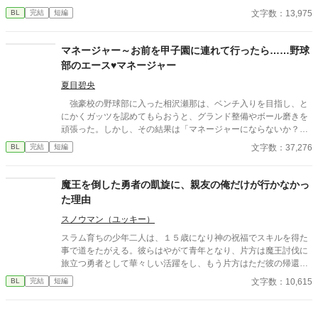
は優しいけど意地悪で、いつも俺の心臓を高鳴らせてくる——だ
文字数：13,975
BL
完結
短編
けどそれだけだ。この前、喧嘩をした。それきり彼と話していな
い。付き合っているのか定かじゃない関係。挙句に、今遠目から
見つけた王子の側には可憐な女の子。彼女が彼に寄り掛かって二
マネージャー～お前を甲子園に連れて行ったら……野球
人がキスをしている。 その瞬間、目の前が真っ黒になった。もう
部のエース♥マネージャー
無理だ。俺がスイッチが切れたようにその場に立ち尽くした、そ
の時だった。前にいる彼から聞いたこともない怒声が俺の耳に届
夏目碧央
いたのは。 ⚪︎佐藤玲央……微笑みの王子と呼ばれ、常に笑顔を絶
強豪校の野球部に入った相沢瀬那は、ベンチ入りを目指し、と
やさない。物腰柔らかな姿勢に男女問わずモテる ⚪︎中田真……両
にかくガッツを認めてもらおうと、グランド整備やボール磨きを
親の転勤で引っ越してきた転校生。平凡な容姿で口が悪いがクラ
頑張った。しかし、その結果は「マネージャーにならないか？」
スに馴染めず誰とも話さないので王子しか知らないし、これから
という監督からの言葉。瀬那は葛藤の末、マネージャーに転身す
文字数：37,276
BL
完結
短編
も多分バレない ※全四話、予約投稿済み。 本編に攻めの名前が出
る。 一方、才能溢れるピッチャーの戸田遼悠。瀬那は遼悠の才
てこないの書き終わってから気が付いた。3/16タイトル少し変更
能を羨ましく思っていたが、マネージャーとして関わる内に、遼
しました。 ※後日談を3/25に投稿予定←しました。Rを書くかは
悠が文字通り血のにじむような努力をしている事を知る。
魔王を倒した勇者の凱旋に、親友の俺だけが行かなかっ
まだ悩み中
た理由
スノウマン（ユッキー）
スラム育ちの少年二人は、１５歳になり神の祝福でスキルを得た
事で道をたがえる。彼らはやがて青年となり、片方は魔王討伐に
旅立つ勇者として華々しい活躍をし、もう片方はただ彼の帰還を
待つ相変わらずスラム暮らしの存在となる。 これは何も持たない
文字数：10,615
BL
完結
短編
青年がただ勇者の帰りを待つ日常を描いた作品です。 無自覚両片
想いの勇者×親友。 読了後、もう一度だけ読み直して頂けると何
か見える世界が変わるかもしれません。