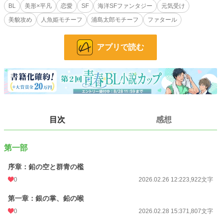
BL
美形×平凡
恋愛
SF
海洋SFファンタジー
元気受け
地上民（ワーカー）の青年・カイは、貴重な資源である熱水噴出孔（チムニー）
美貌攻め
人魚姫モチーフ
浦島太郎モチーフ
ファタール
を探すダイバーとして、相棒の探査機「モナス」と共に深海へと潜る。だが、突
如発生した海底火山の活性化により、カイは暗黒の海溝へと叩き落とされてしま
う。
アプリで読む
酸素残量ゼロ。意識が遠のく死の淵で、カイが目にしたのは――
かつての太陽よりも鮮やかな、銀色に輝く謎の青年・シオンだった。
小説
228,620 位 / 228,620 件
BL
31,393 位 / 31,393 件
目次
感想
お気に入り
3
24h.ポイント
0 pt
第一部
文字数
27,430
序章：鉛の空と群青の檻
更新日時
2026.03.02 17:45
0
2026.02.26 12:22
3,922文字
初回公開日時
2026.02.26 12:22
第一章：銀の掌、鉛の喉
週間ポイント
21 pt (62,459 位)
0
2026.02.28 15:37
1,807文字