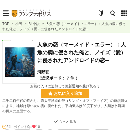
TOP
>
小説
>
BL小説
>
人魚の恋（マーメイド・エラー）：人魚の病に侵さ
れた俺と、ノイズ（愛）に侵されたアンドロイドの恋─
BL
連載中
長編
人魚の恋（マーメイド・エラー）：人
魚の病に侵された俺と、ノイズ（愛）
に侵されたアンドロイドの恋─
河野彰
（近況ボード：
7 件
）
お気に入りに追加して更新通知を受け取ろう
お気に入り追加
二千二百年代の終わり、環太平洋造山帯（リング・オブ・ファイア）の連鎖噴火
により、地球は厚い灰の雲に覆われた。平均気温は20度下がり、人類は氷河期
の再来に直面する。
富める者は海上都市を築き、貧しき者は凍てつく地上で「ドロップ（ビタミン
剤）」を唯一の通貨として喘いでいた。
24h.ポイント
0pt
10