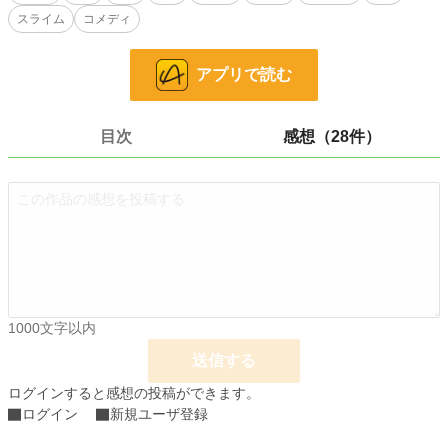
小説
228,897 位 / 228,897 件
スライム
コメディ
ファンタジー
53,345 位 / 53,345 件
アプリで読む
お気に入り
796
24h.ポイント
0 pt
目次
感想（28件）
文字数
396,172
更新日時
2019.06.22 12:30
初回公開日時
2019.01.09 17:14
初回完結日時
2019.01.18 21:37
週間ポイント
21 pt (62,459 位)
月間ポイント
70 pt (73,336 位)
1000文字以内
送信する
年間ポイント
2,659 pt (60,330 位)
ログインすると感想の投稿ができます。
累計ポイント
378,470 pt (12,903 位)
ログイン
新規ユーザ登録