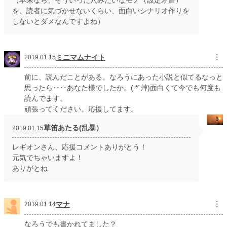
（本来なら、そういった穴みたいなモノ（設定矛盾）
を、読者に気づかせないくらい、面白いシナリオ作りを
しないとダメなんですよね）
ミニマムナイト
︙
2019.01.15
前に、読んだことがある。なろうにあった小説と似てるなっと
思ったら‥‥あなた様でしたか。( *´艸)面白くて今でも何度も
読んでます。
頑張ってください。応援してます。
草笛あたる(乱暴）
2019.01.15
レギオンさん、応援コメントありがとう！
元気でちゃいますよ！
ありがとね
マナ
︙
2019.01.14
なろうでも書かれてました？