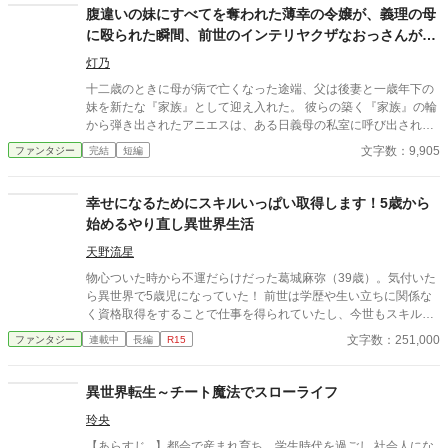
腹違いの妹にすべてを奪われた薄幸の令嬢が、義理の母
に殴られた瞬間、前世のインテリヤクザなおっさんがぶ
ちギレた場合。
灯乃
十二歳のときに母が病で亡くなった途端、父は後妻と一歳年下の
妹を新たな『家族』として迎え入れた。 彼らの築く『家族』の輪
から弾き出されたアニエスは、ある日義母の私室に呼び出され―
―。 タイトル通りのおっさんコメディーです。
文字数：9,905
ファンタジー
完結
短編
幸せになるためにスキルいっぱい取得します！5歳から
始めるやり直し異世界生活
天野流星
物心ついた時から不運だらけだった葛城麻弥（39歳）。気付いた
ら異世界で5歳児になっていた！ 前世は学歴や生い立ちに関係な
く資格取得をすることで仕事を得られていたし、今世もスキルい
っぱい取得して、今度こそ幸せな人生を送ってみせる！ テイマー
文字数：251,000
ファンタジー
連載中
長編
R15
として、モフモフ家族を増やしたり、前世の知識で商品を開発し
たり─。 やりたいこと、興味があることをどんどんやっていくう
ちに、次々とスキルが増えていく！？ 努力を惜しまないマヤが素
異世界転生～チート魔法でスローライフ
敵な人達に愛されながら、見守られながら、一流冒険者になって
玲央
いく。 不運だらけのOLが、5歳から始める幸せな異世界やり直し
人生。
【あらすじ⠀】都会で産まれ育ち、学生時代を過ごし 社会人にな