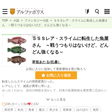
TOP
>
小説
>
ファンタジー小説
>
ＳＳＳレア・スライムに転生した魚屋さ
ん ～戦うつもりはないけど、どんどん強くなる～
ファンタジー
完結
長編
ＳＳＳレア・スライムに転生した魚屋
さん ～戦うつもりはないけど、どん
どん強くなる～
草笛あたる(乱暴）
お気に入りに追加して更新通知を受け取ろう
お気に入り追加
転生したらスライムの突然変異だった。
レアらしくて、成長が異常に早いよ。
せっかくだから、自分の特技を活かして、日本の魚屋技術を異世界に広めたい
な。
出刃包丁がない世界だったので、スライムの体内で作ったら、名刀に仕上がっち
ゃった。
24h.ポイント
0pt
2,332
異世界
転生
勇者
魔法
美少女
冒険者
ほのぼの
無双