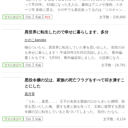
って早20年。 43歳になった主人公。趣味はアニメや漫画、スポ
ーツ等 多岐に渡る。 その中でも最近嵌ってるのは「ソロキャン
プ」 大型連休を利用して、 穴場スポットへやってきた！ テント
文字数：236,890
ファンタジー
完結
長編
R15
を建て、BBQコンロに テーブル等用意して……。 近くの川まで
散歩しに来たら、 何やら動物か？の気配が…… 木の影からこっそ
り覗くとそこには…… キラキラと光注ぐように発光した 「え！オ
異世界に転生したので幸せに暮らします、多分
オカミ！」 3メートルはありそうな巨大なオオカミが！！ 急いで
かのこkanoko
テントまで戻ってくると 「え！ここどこだ？？」 都会の生活に疲
れた主人公が、 異世界へ転生して 冒険者になって 魔物を倒した
物心ついたら、異世界に転生していた事を思い出した。 前世の分
り、現代知識で商売したり…… 。 恋愛は多分ありません。 基本
も幸せに暮らします！ 平成30年3月26日完結しました。 番外編、
スローライフを目指してます(笑) ※挿絵有りますが、自作です。
書くかもです。 5月9日、番外編追加しました。 小説家になろう
無断転載はしてません。 イラストは、あくまで私のイメージです
様でも公開してます。 エブリスタ様でも公開してます。
文字数：18,781
ファンタジー
完結
長編
※当初恋愛無しで進めようと書いていましたが 少し趣向を変え
て、 若干ですが恋愛有りになります。 ※カクヨム、なろうでも公
開しています
悪役令嬢の父は、家族の死亡フラグをすべて叩き潰すこ
とにした
霜月零
「うわ……最悪……」 王子の名前を愛娘の口からきいた瞬間、前
世を思いだした俺。 愛する妻と娘を失って、王家に復讐する悪役
令嬢の父に転生していると気づいてしまった。 気付いたなら、妻
と娘の死亡フラグは破壊するよ。 まだ二人とも生きてるからね。
文字数：8,124
ファンタジー
完結
短編
物語の通りになんて、させるか！ ※他サイトにも掲載中