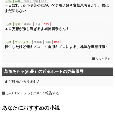
小説
恋愛
完結
長編
R15
一目ぼれした小３美少女が、ゲテモノ好き変態思考者だと、僕は
まだ知らない
小説
恋愛
連載中
長編
R15
エロ妄想が激し過ぎるよ城神麗奈さん！
小説
ファンタジー
連載中
長編
R18
転生したけど俺キノコ ～食用キノコによる、地味な世界征服～
もっと見る
草笛あたる(乱暴）の近況ボードの更新履歴
まだ投稿がありません
このコンテンツについて報告する
あなたにおすすめの小説