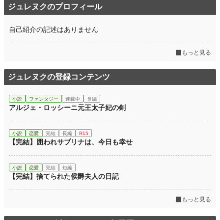
ジュレヌクのプロフィール
週間ポイント
514 pt (14,286 位)
月間ポイント
6,126 pt (7,073 位)
自己紹介の記述はありません
年間ポイント
136,603 pt (4,538 位)
もっと見る
累計ポイント
136,808 pt (25,275 位)
ジュレヌクの登録コンテンツ
小説
ファンタジー
連載中
長編
アルジェ・ロッシーニ元王太子妃の剣
小説
恋愛
完結
長編
R15
【完結】囲われサブリナは、今日も幸せ
小説
恋愛
完結
短編
【完結】捨てられた侯爵夫人の日記
もっと見る