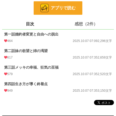
甘い汁を吸い付くし、次の宿主を求め、異母妹と義母は、姉の婚約者を奪った。
アプリで読む
男は、すべてを知った上で、妹を選んだ。
目次
感想（2件）
登場人物に、名前はない。
それでも、彼らは、物語を奏でる。
第一話婚約者変更と自由への脱出
464
2025.10.07 07:09
2,296文字
小説
17,361 位 / 228,704 件
第二話妹の欲望と姉の渇望
617
2025.10.07 07:35
2,659文字
恋愛
7,762 位 / 66,347 件
第三話メッキの幸福、狂気の至福
お気に入り
174
579
2025.10.07 07:35
2,520文字
24h.ポイント
42 pt
第四話生き方が導く終着点
文字数
10,625
949
2025.10.07 07:35
3,150文字
更新日時
2025.10.07 07:35
初回公開日時
2025.10.07 07:09
初回完結日時
2025.10.07 07:37