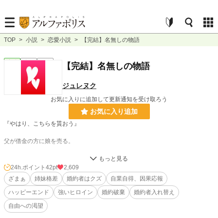
TOP
>
小説
>
恋愛小説
>
【完結】名無しの物語
恋愛
完結
短編
【完結】名無しの物語
ジュレヌク
お気に入りに追加して更新通知を受け取ろう
お気に入り追加
『やはり、こちらを貰おう』
父が借金の方に娘を売る。
地味で無表情な姉は、21歳
24h.ポイント
42pt
2,609
美人で華やかな異母妹は、16歳。
ざまぁ
姉妹格差
婚約者はクズ
自業自得、因果応報
ハッピーエンド
強いヒロイン
婚約破棄
婚約者入れ替え
45歳の男は、姉ではなく妹を選んだ。
自由への渇望
侯爵家令嬢として生まれた姉は、家族を捨てる計画を立てていた。