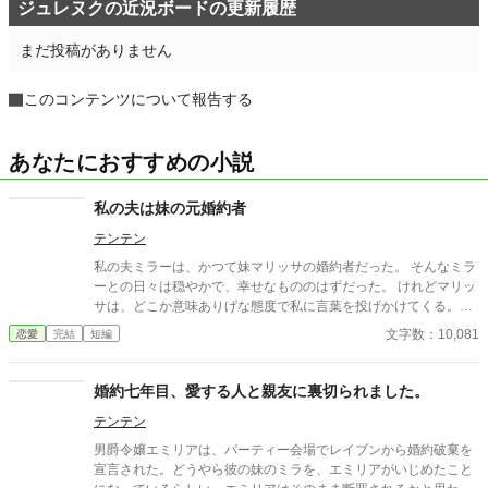
ジュレヌクの近況ボードの更新履歴
まだ投稿がありません
このコンテンツについて報告する
あなたにおすすめの小説
私の夫は妹の元婚約者
テンテン
私の夫ミラーは、かつて妹マリッサの婚約者だった。 そんなミラ
ーとの日々は穏やかで、幸せなもののはずだった。 けれどマリッ
サは、どこか意味ありげな態度で私に言葉を投げかけてくる。
「ミラーさんには、もっと活発な女性の方が合うんじゃない？」
文字数：10,081
恋愛
完結
短編
挑発ともとれるその言動に、心がざわつく。けれど私も負けてい
られない。 最近、彼女が婚約者以外の男性と一緒にいたことをそ
っと伝えると、マリッサは少しだけ表情を揺らした。 それでもお
婚約七年目、愛する人と親友に裏切られました。
互い、最後には笑顔を見せ合った。 まるで何もなかったかのよう
テンテン
に。
男爵令嬢エミリアは、パーティー会場でレイブンから婚約破棄を
宣言された。どうやら彼の妹のミラを、エミリアがいじめたこと