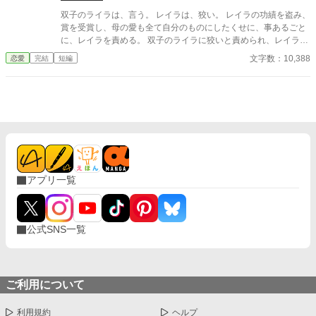
双子のライラは、言う。 レイラは、狡い。 レイラの功績を盗み、
賞を受賞し、母の愛も全て自分のものにしたくせに、事あるごと
に、レイラを責める。 双子のライラに狡いと責められ、レイラ
は、黙る。 口に出して言いたいことは山ほどあるのに、おし黙
文字数：10,388
恋愛
完結
短編
る。 そこには、人それぞれの『狡さ』があった。 そんな二人の関
係が、ある一つの出来事で大きく変わっていく。 恋を知り、大き
く羽ばたくレイラと、地に落ちていくライラ。 2人の違いは、一
体なんだったのか？
アプリ一覧
公式SNS一覧
ご利用について
利用規約
ヘルプ