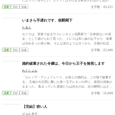
になっているらしい。エミリアはそのまま断罪されるかと思われ
たが、彼女の親友であるアリアが声を上げ……
文字数：43,221
恋愛
完結
短編
いまさら手遅れです、侯爵閣下
たると
セイラは、実家であるヴァレンタイン伯爵家で「出来損ないの長
女」として虐げられて育った。 ドレスは常に妹のお下がり、食事
は冷めきった残り物。 そんな泥のような日々から、王都の社交界
を浮名で賑わす当代の寵児、ダミアンに望まれて嫁いだとき、彼
文字数：22,480
恋愛
完結
短編
女は一筋の光を見た気がしたのだった。 人並みに愛し、愛される
温かい家庭。それを夢見ていた。 しかし、現実は残酷だった。 ダ
ミアンが求めていたのは、トロフィーとしての美しい妻でも、情
婚約破棄された令嬢は、今日から王子を無視します
熱を傾ける恋人でもない。 「ハサウェイ侯爵家の格式を汚さず、
わくしょん
完璧に家政を取り仕切り、夫の不在を静かに守る、都合のいい従
順な女主人の座席」そのものだった。
「エレノア・アシュフォード。お前との婚約は、この場で破棄す
る」 王城の大広間に響いた第一王子レオンの声に、楽団の演奏が
止まった。 集まっていた貴族たちは息をのみ、次の瞬間にはざわ
めきが広がる。 エレノアはゆっくりと顔を上げた。 目の前では、
文字数：15,849
恋愛
完結
長編
王子が腰に手を回した美しい令嬢――侯爵令嬢セシリアが勝ち誇
ったように微笑んでいる。
【完結】狡い人
ジュレヌク