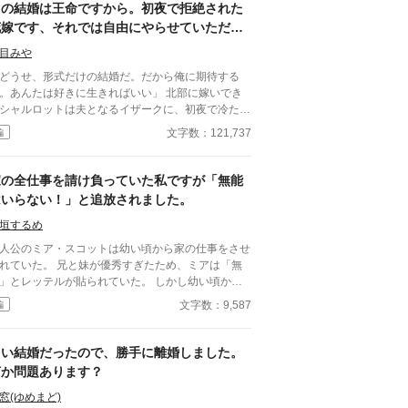
この結婚は王命ですから。初夜で拒絶された
花嫁です、それでは自由にやらせていただき
ます！
目みや
どうせ、形式だけの結婚だ。だから俺に期待する
。あんたは好きに生きればいい」 北部に嫁いでき
シャルロットは夫となるイザークに、初夜で冷たく
されてしまう。 南部の富豪、セバスティア侯爵
文字数：121,737
編
シャルロットと北部のイザーク・カロン侯爵。 北
と南部を結ぶ要となるこの結婚は、すなわち王命。
命の重さ、理解してらっしゃいますか？ ――ま
家の全仕事を請け負っていた私ですが「無能
、いいか。そっちがその気なら、好きにやらせてい
はいらない！」と追放されました。
す！ 領地改革始めましょう。南部から持っ
きた食料を市井にふるまい、お金だってジャンジャ
垣するめ
って景気よく！ 好き勝手に過ごしていると、な
人公のミア・スコットは幼い頃から家の仕事をさせ
近づいてくる旦那様。 好きにしろと言ったのは
れていた。 兄と妹が優秀すぎたため、ミアは「無
っちでしょう？ なのに今さら距離を詰めてくるの
」とレッテルが貼られていた。 しかし幼い頃から
て？ この結婚の本当の目的を、彼はまだ知
事を行ってきたミアは仕事の腕が鍛えられ、とても
文字数：9,587
編
ない――。
秀になっていた。 それは公爵家の仕事を一人で回
らいに。 だが最初からミアを見下している両
や兄と妹はそれには気づかない。 そしてある日、
白い結婚だったので、勝手に離婚しました。
うとうミアを家から追い出してしまう。 自由にな
何か問題あります？
たミアは人生を謳歌し始める。 それと対象的に、
アを追放したスコット家は仕事が回らなくなり没落
窓(ゆめまど)