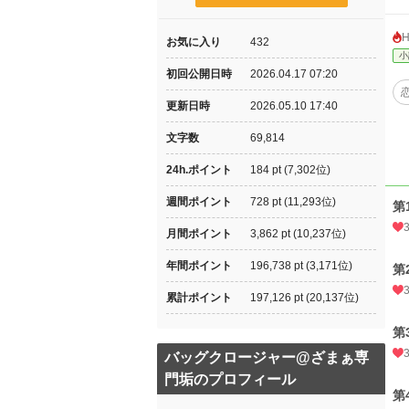
お気に入り
432
小
初回公開日時
2026.04.17 07:20
更新日時
2026.05.10 17:40
文字数
69,814
24h.ポイント
184 pt (7,302位)
週間ポイント
728 pt (11,293位)
第
月間ポイント
3,862 pt (10,237位)
年間ポイント
196,738 pt (3,171位)
第
累計ポイント
197,126 pt (20,137位)
第
バッグクロージャー@ざまぁ専
門垢のプロフィール
第