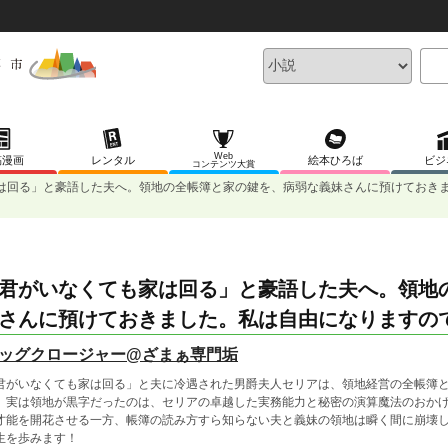
Web
稿漫画
レンタル
絵本ひろば
ビジ
コンテンツ大賞
は回る」と豪語した夫へ。領地の全帳簿と家の鍵を、病弱な義妹さんに預けておき
君がいなくても家は回る」と豪語した夫へ。領地
さんに預けておきました。私は自由になりますの
ッグクロージャー@ざまぁ専門垢
君がいなくても家は回る」と夫に冷遇された男爵夫人セリアは、領地経営の全帳簿
。実は領地が黒字だったのは、セリアの卓越した実務能力と秘密の演算魔法のおか
才能を開花させる一方、帳簿の読み方すら知らない夫と義妹の領地は瞬く間に崩壊
生を歩みます！