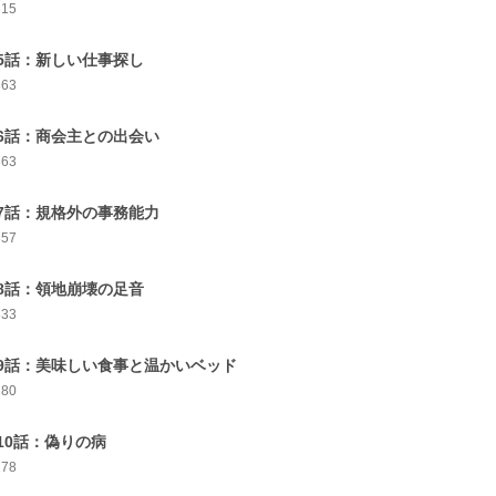
315
5話：新しい仕事探し
363
6話：商会主との出会い
363
7話：規格外の事務能力
357
8話：領地崩壊の足音
333
9話：美味しい食事と温かいベッド
280
10話：偽りの病
278