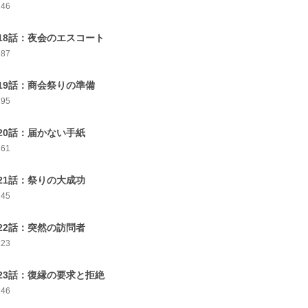
146
18話：夜会のエスコート
187
19話：商会祭りの準備
195
20話：届かない手紙
161
21話：祭りの大成功
145
22話：突然の訪問者
123
23話：復縁の要求と拒絶
146