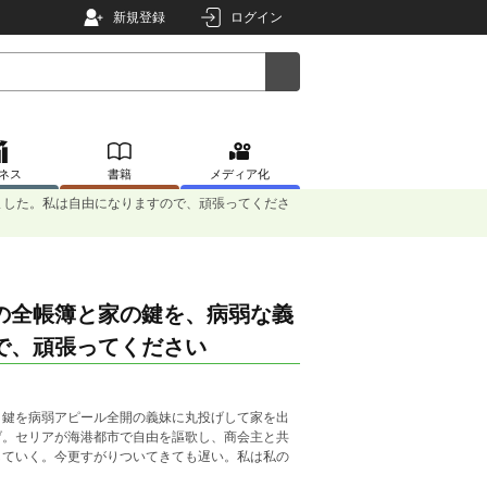
新規登録
ログイン
ネス
書籍
メディア化
ました。私は自由になりますので、頑張ってくださ
の全帳簿と家の鍵を、病弱な義
で、頑張ってください
と鍵を病弱アピール全開の義妹に丸投げして家を出
げ。セリアが海港都市で自由を謳歌し、商会主と共
していく。今更すがりついてきても遅い。私は私の