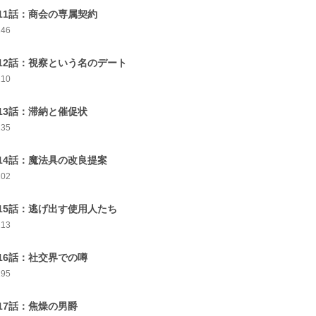
11話：商会の専属契約
246
12話：視察という名のデート
210
13話：滞納と催促状
235
14話：魔法具の改良提案
202
15話：逃げ出す使用人たち
213
16話：社交界での噂
195
17話：焦燥の男爵