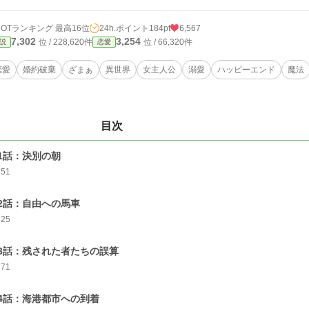
HOTランキング 最高16位
24h.ポイント
184pt
6,567
7,302
3,254
位 / 228,620件
位 / 66,320件
説
恋愛
恋愛
婚約破棄
ざまぁ
異世界
女主人公
溺愛
ハッピーエンド
魔法
目次
1話：決別の朝
351
2話：自由への馬車
325
3話：残された者たちの誤算
371
4話：海港都市への到着