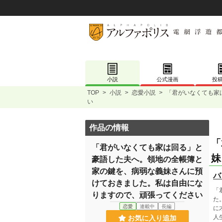
小説
公式漫画
投
TOP
>
小説
>
恋愛小説
>
「君がいなくても家
い
作品の情報
「
「君がいなくても家は回る」と
妹
豪語した夫へ。領地の全帳簿と
家の鍵を、病弱な義妹さんに預
バ
けておきました。私は自由にな
「
りますので、頑張ってください
た
恋愛
連載中
長編
に
人
お気に入り追加