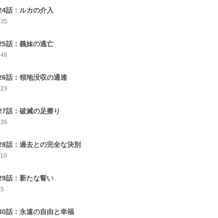
24話：ルカの介入
135
25話：義妹の逃亡
148
26話：領地没収の通達
123
27話：破滅の足擦り
135
28話：過去との完全な決別
110
29話：新たな誓い
95
30話：永遠の自由と幸福