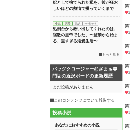
妃として捨てられた私を、彼が狂お
第
しいほどの熱情で攫っていくまで
小説
恋愛
完結
ｼｮｰﾄｼｮｰﾄ
第
処刑台から救い出してくれたのは、
宿敵の皇帝でした。〜監禁から始ま
る、重すぎる溺愛生活〜
第
もっと見る
第
バッグクロージャー@ざまぁ専
門垢の近況ボードの更新履歴
第
まだ投稿がありません
このコンテンツについて報告する
第
投稿小説
あなたにおすすめの小説
第