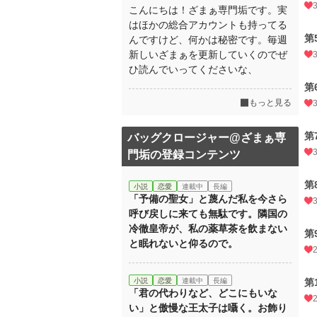
こんにちは！ざまぁ専門垢です。実
はほかの総合アカウントも持ってる
第
んですけど、何かは秘密です。毎週
新しいざまぁを更新していくのでぜ
ひ読んでいってくださいな、
第
もっと見る
第
バッグクロージャー@ざまぁ専
門垢の登録コンテンツ
第
小説
恋愛
連載中
長編
「予備の聖女」と蔑んだ私を今さら
呼び戻しに来ても無駄です。隣国の
冷徹皇帝が、私の薬草茶を飲まない
第
と眠れないと仰るので。
小説
恋愛
連載中
長編
第
「君の代わりなど、どこにもいな
い」と傲慢な王太子は囁く。お飾り