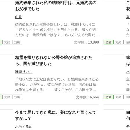
婚約破棄された私の結婚相手は、元婚約者の
お父様でした
由香
夏
婚約破棄された侯爵令嬢セレナは、慰謝料代わりに
「
「好きな相手へ嫁ぐ権利」を与えられる。 彼女が選
な
んだのは、元婚約者ではなく、その父である公爵だっ
た
た。 「え……父上と結婚？」 一夜にして元婚約者は
拒絶
文字数：13,898
愛
完結
短編
恋愛
完結
長
義理の息子となり、立場は完全逆転。 誠実な公爵と
家
の甘く穏やかな新婚生活と、毎日義母に頭が上がらな
部
い元婚約者への痛快ざまぁが始まる。
王
精霊を操りきれない公爵令嬢が追放された
あ
ら、国が滅びました
ただきま
て
唯崎りいち
水
ン使
「地味な女に王妃は務まらない」と婚約破棄された公
主
ぜか
爵令嬢。 だが翌日、彼女が消えた途端、国の花は枯
ら
そ
れ作物は全滅する。 ――彼女こそが、この国を支え
能
はどうし
ていた存在だった。 一方、彼女は隣国で“氷の将軍”に
仕
文字数：6,664
愛
完結
短編
恋愛
完結
短
ら
溺愛されていた。 手遅れになってから縋る王子と滅
優
びゆく国をよそに、彼女は初めての恋を知る。
せるく
親
今まで尽してきた私に、妾になれと言うんで
と
すか…？
っ
ミ
水垣するめ
夢