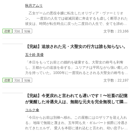
秋月アムリ
乙女ゲームの悪役令嬢に転生したオリヴィア・ヴァーミリオ
ン。 一度目の人生では破滅回避に奔走するも虚しく断罪された
彼女は、時間が転生時点に戻った二度目の人生で、全てを諦めて
いた。 もう疲れた。どうせ無駄なら、せめて断罪の日まで穏や
文字数：23,166
恋愛
完結
短編
かに眠って過ごしたい──そう願い、積極的に引きこもり傍観を決
め込むオリヴィア。 だが、一周目では冷淡だったはずの婚約
者・セドリック王子が、なぜか彼女に献身的な優しさを見せ、
【完結】追放された元・大聖女の行方は誰も知らない。
「今度こそ、私が君を守る」と誓うのだ。 運命に抗う気力さえ
五十鈴 美優
失った令嬢が、思いがけない波乱に巻き込まれていく。全てを諦
めたはずの人生で、彼女を待ち受ける未来とは──
「本日をもってお前との婚約を破棄する。大聖女の称号も剥奪
し、王都からの追放を命ずる」 ユリアナは平民ながら強い癒しの
力を持っていた。1000年に一度現れるとされる大聖女の称号を得
て、婚約者となった王子リッドと共に魔物討伐に邁進する日々を
文字数：22,197
恋愛
完結
短編
送っていた。 だがリッドはユリアナを休ませることなく働かせ、
ユリアナの癒しの力を濁らせていた。 そんな時に圧倒的な力を持
つ上級魔物が、王国北部に襲来する。 ユリアナは全力を尽くした
【完結】今更戻れと言われても遅いです！〜社畜の記憶
ものの、多くの犠牲を出してしまった。 ユリアナはその責任を押
が覚醒した冷遇夫人は、無能な元夫を完全無視して隣国
し付けられ、大聖女の称号を剥奪される。リッドからの婚約破棄
の王太子と最速で黒字人生を掴み取ります〜
に加え、王都からの追放を命じられた。 それから一年。ユリアナ
コルク傘
はユーリと名を改め、顔を隠し、新たな職に就いていた。
「今日からお前は別棟へ移れ。この屋敷にはロザリアを迎え入れ
る」 地味で無能と蔑まれ、五年間も夫・ギルバート侯爵に冷遇さ
れてきたエルザ。 愛人を本邸に連れ込むと言われ、幼い息子レオ