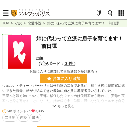
TOP
>
小説
>
恋愛小説
>
姉に代わって立派に息子を育てます！ 前日譚
恋愛
完結
長編
姉に代わって立派に息子を育てます！
前日譚
mio
（近況ボード：
3 件
）
お気に入りに追加して更新通知を受け取ろう
お気に入り追加
ウェルカ・ティー・バーセリクは侯爵家の二女であるが、母亡き後に侯爵家に嫁
いできた義母、転がり込んできた義妹に姉と共に邪魔者扱いされていた。
王家へと嫁ぐ姉について王都に移住したウェルカは侯爵家から離れて、実母の実
家へと身を寄せることになった。姉が嫁ぐ中、学園に通いながらウェルカは自分
の才能を伸ばしていく。
24h.ポイント
7pt
3,335
異世界
恋愛
魔法
数年後、多少の問題を抱えつつ姉は懐妊。しかし、出産と同時にその命は尽きて
しまう。そして残された息子をウェルカは姉に代わって育てる決意をした。その