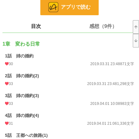
ためにはなんとしても王宮での地位を確立しなければ！
アプリで読む
自分でも考えていたよりだいぶ話数が伸びてしまったため、こちらを姉が子を産
むまでの前日譚として本編は別に作っていきたいと思います。申し訳ございませ
目次
感想（9件）
ん。
小説
37,070 位 / 228,585 件
1章 変わる日常
恋愛
16,186 位 / 66,313 件
1話 姉の婚約
お気に入り
1,295
30
2019.03.31 23:48
871文字
24h.ポイント
7 pt
2話 姉の婚約(2)
33
2019.03.31 23:48
1,298文字
文字数
224,840
更新日時
2019.10.06 22:00
3話 姉の婚約(3)
33
2019.04.01 10:08
983文字
初回公開日時
2019.03.31 23:48
4話 姉の婚約(4)
初回完結日時
2019.10.06 23:09
31
2019.04.01 21:06
1,336文字
週間ポイント
175 pt (26,536 位)
5話 王都への旅路(1)
月間ポイント
815 pt (27,055 位)