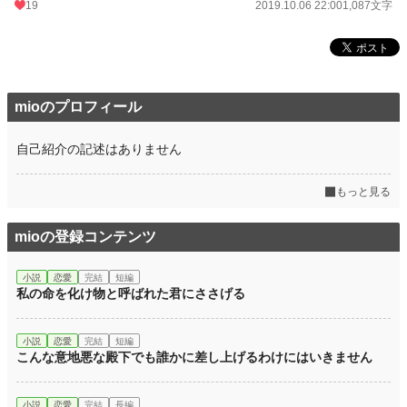
19
2019.10.06 22:00
1,087文字
mioのプロフィール
自己紹介の記述はありません
もっと見る
mioの登録コンテンツ
小説
恋愛
完結
短編
私の命を化け物と呼ばれた君にささげる
小説
恋愛
完結
短編
こんな意地悪な殿下でも誰かに差し上げるわけにはいきません
小説
恋愛
完結
長編