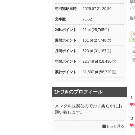
母
い
初回完結日時
2025.07.21 20:50
義
文字数
7,652
24h.ポイント
21 pt (25,765位)
小
週間ポイント
161 pt (27,740位)
月間ポイント
623 pt (31,187位)
年間ポイント
22,748 pt (18,430位)
累計ポイント
31,587 pt (56,720位)
ひづきのプロフィール
１
メンタル豆腐なのでお手柔らかにお
願い致します。
２
もっと見る