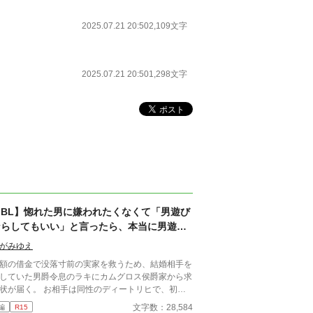
2025.07.21 20:50
2,109文字
2025.07.21 20:50
1,298文字
【BL】惚れた男に嫌われたくなくて「男遊び
ならしてもいい」と言ったら、本当に男遊び
を始められて絶望している侯爵令息の話
がみゆえ
額の借金で没落寸前の実家を救うため、結婚相手を
していた男爵令息のラキにカムグロス侯爵家から求
状が届く。 お相手は同性のディートリヒで、初対
で歓迎されるどころか冷たく突き放されてしまう。
文字数：28,584
編
R15