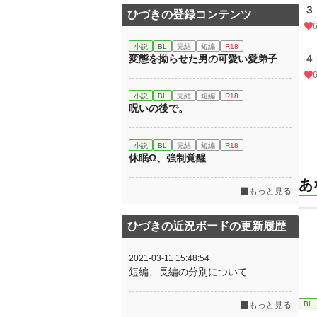
３
ひづきの登録コンテンツ
小説
BL
完結
短編
R18
変態を拗らせた男の可愛い愛弟子
４
小説
BL
完結
短編
R18
呪いの後で。
小説
BL
完結
短編
R18
休眠Ω、強制覚醒
あ
もっと見る
ひづきの近況ボードの更新履歴
2021-03-11 15:48:54
短編、長編の分別について
BL
もっと見る