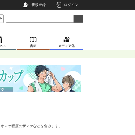
新規登録
ログイン
ネス
書籍
メディア化
、オマケ程度のザマァなどを含みます。