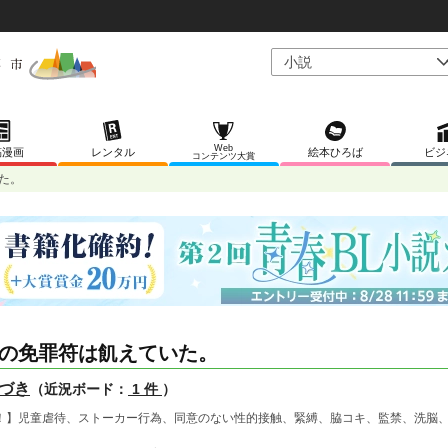
Web
稿漫画
レンタル
絵本ひろば
ビジ
コンテンツ大賞
た。
の免罪符は飢えていた。
づき
（近況ボード：
1 件
）
！】児童虐待、ストーカー行為、同意のない性的接触、緊縛、脇コキ、監禁、洗脳