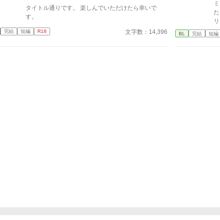
ミ
タイトル通りです。 楽しんでいただけたら幸いで
た
す。
リ
全
文字数：14,396
完結
短編
R18
BL
完結
短編
る
う
て