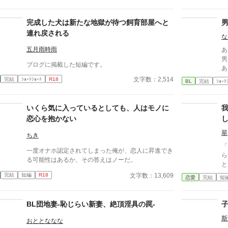
『
ならし
済
完成した犬は新たな地獄が待つ飼育部屋へと
流
連れ戻される
な
が
が
五月雨時雨
あ
男
ブログに掲載した短編です。
あ
女
文字数：2,514
完結
ｼｮｰﾄｼｮｰﾄ
R18
BL
完結
ｼｮｰﾄ
いくら気に入っているとしても、人はモノに
恋心を抱かない
翠
ちき
「
一度オナホ認定されてしまった俺が、恋人に昇進でき
ら
る可能性はあるか、その答えはノーだ。
と
を
文字数：13,609
完結
短編
R18
恋愛
完結
短
せるこ
な
って
BL団地妻-恥じらい新妻、絶頂淫具の罠-
婚
斯
おととななな