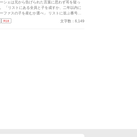
ーシェは兄から告げられた言葉に思わず耳を疑っ
。 「リストにある全員と子を成すか、二年以内に
ーファスの子を産むか選べ」 リストに並ぶ番号は
部で十八もあり、その下には追加される可能性があ
文字数：6,149
R18
名前が続いている。これは孕み腹として生きろとい
命令を下されたに等しかった。もう一つの話だっ
、譲歩しているわけではない。