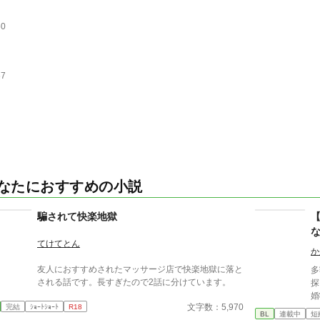
60
67
なたにおすすめの小説
騙されて快楽地獄
てけてとん
か
友人におすすめされたマッサージ店で快楽地獄に落と
多
される話です。長すぎたので2話に分けています。
探
婚
文字数：5,970
完結
ｼｮｰﾄｼｮｰﾄ
R18
面
BL
連載中
短