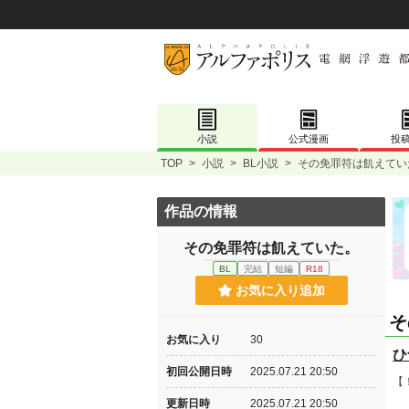
小説
公式漫画
投
TOP
>
小説
>
BL小説
>
その免罪符は飢えてい
作品の情報
その免罪符は飢えていた。
BL
完結
短編
R18
お気に入り追加
そ
お気に入り
30
ひ
初回公開日時
2025.07.21 20:50
【
更新日時
2025.07.21 20:50