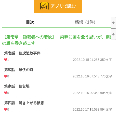
【最終章 西上作戦】 武田家を滅ぼす策略に抗うべく、信長と家康打倒を決断
アプリで読む
す
この小説は『大罪人の娘』を補完するものでもあります。
（前編が執筆終了していますが、後編の執筆に向けて修正中です））
目次
感想（1件）
小説
228,668 位 / 228,668 件
【第壱章 独裁者への階段】 純粋に国を憂う思いが、粛清
歴史・時代
3,218 位 / 3,218 件
の嵐を巻き起こす
お気に入り
18
第壱話 信虎追放事件
24h.ポイント
0 pt
1
2022.10.15 11:28
5,350文字
文字数
291,757
第弐話 雌伏の時
0
2022.10.16 07:54
3,770文字
更新日時
2023.10.19 08:00
初回公開日時
第参話 信玄堤
2022.10.15 11:28
0
2022.10.16 20:35
3,905文字
初回完結日時
2023.10.19 09:20
第四話 湧き上がる憎悪
週間ポイント
0 pt (228,668 位)
0
2022.10.17 15:59
3,894文字
月間ポイント
84 pt (68,929 位)