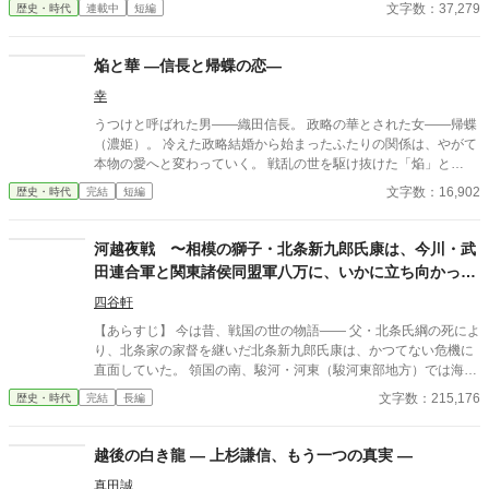
て豊臣秀頼を擁した「九州王国」の建国から徳川家康との決戦な
文字数：37,279
歴史・時代
連載中
短編
どを歴史if小説としました。続きも掲載予定です。
焔と華 ―信長と帰蝶の恋―
幸
うつけと呼ばれた男――織田信長。 政略の華とされた女――帰蝶
（濃姫）。 冷えた政略結婚から始まったふたりの関係は、やがて
本物の愛へと変わっていく。 戦乱の世を駆け抜けた「焔」と
「華」の、儚くも燃え上がる恋の物語。 ※全編チャットGPTにて
文字数：16,902
歴史・時代
完結
短編
生成しています 加筆修正しています
河越夜戦 〜相模の獅子・北条新九郎氏康は、今川・武
田連合軍と関東諸侯同盟軍八万に、いかに立ち向かった
のか〜
四谷軒
【あらすじ】 今は昔、戦国の世の物語―― 父・北条氏綱の死によ
り、北条家の家督を継いだ北条新九郎氏康は、かつてない危機に
直面していた。 領国の南、駿河・河東（駿河東部地方）では海道
一の弓取り・今川義元と、甲斐の虎・武田晴信の連合軍が侵略を
文字数：215,176
歴史・時代
完結
長編
開始し、領国の北、武蔵・河越城は関東管領・山内上杉憲政と、
扇谷上杉朝定の「両上杉」の率いる八万の関東諸侯同盟軍に包囲
されていた。 関東管領の山内上杉と、扇谷上杉という関東の足利
越後の白き龍 ― 上杉謙信、もう一つの真実 ―
幕府の名門の「双つの杉」を倒す夢を祖父の代から受け継いだ、
真田誠
相模の獅子・北条新九郎氏康の奮戦がはじまる。