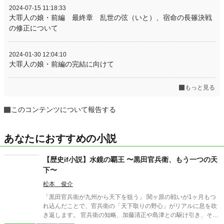
2024-07-15 11:18:33
大罪人の娘・前編 最終章 乱世の弦（いと）、宿命の長篠決戦
の修正について
2024-01-30 12:04:10
大罪人の娘・前編の完結に向けて
もっと見る
このコンテンツについて報告する
あなたにおすすめの小説
【歴史if小説】水鏡の覇王 〜黒田官兵衛、もう一つの天
下〜
松本 俊介
「黒田官兵衛が九州から天下を狙う」 関ヶ原の戦いが1ヶ月もつ
れ込んだことで、官兵衛の「天下取りの野心」がリアルに息を吹
き返します。 官兵衛の知略、加藤清正や島津との駆け引き、そし