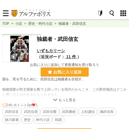
TOP
>
小説
>
歴史・時代小説
>
独裁者・武田信玄
歴史・時代
完結
長編
独裁者・武田信玄
いずもカリーシ
（近況ボード：
11 件
）
お気に入りに追加して更新通知を受け取ろう
お気に入り追加
国を、民を守るために、武田信玄は独裁者を目指す。
独裁国家が民主国家を数で上回っている現代だからこそ、この歴史物語はどこか
に通じるものがあるかもしれません。
【第壱章 独裁者への階段】 純粋に国を、民を憂う思いが、粛清の嵐を巻き起
24h.ポイント
0pt
1
こす
武田信玄
武田信虎
武田信繁
武田勝頼
上杉謙信
織田信長
【第弐章 川中島合戦】 甲斐の虎と越後の龍、激突す
徳川家康
歴史
時代小説
戦国
【第参章 戦争の黒幕】 京の都が、二人の英雄を不倶戴天の敵と成す
【第四章 織田信長の愛娘】 清廉潔白な人々が、武器商人への憎悪を燃やす