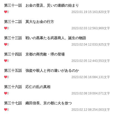
第三十一話 お金の普及、災いの連鎖の始まり
0
2023.01.19 15:16
3,820文字
第三十二話 莫大なお金の行方
0
2023.02.03 12:56
3,969文字
第三十三話 戦いの黒幕たる武器商人、誕生の物語
0
2023.02.04 12:03
3,925文字
第三十四話 京都の商売敵・堺の登場
0
2023.02.05 12:44
3,553文字
第三十五話 強盗や殺人と何の違いがあるのか
0
2023.02.06 16:08
4,131文字
第三十六話 応仁の乱の真相
0
2023.02.08 19:00
4,071文字
第三十七話 織田信長、京の都に火を放つ
0
2023.02.12 08:25
4,003文字