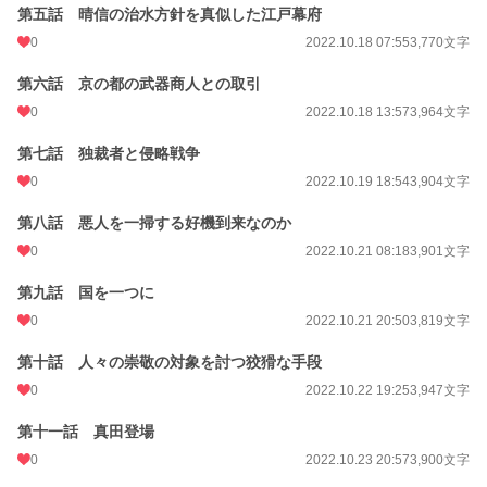
第五話 晴信の治水方針を真似した江戸幕府
年間ポイント
5,464 pt (44,004 位)
0
2022.10.18 07:55
3,770文字
累計ポイント
54,685 pt (42,525 位)
第六話 京の都の武器商人との取引
0
2022.10.18 13:57
3,964文字
第七話 独裁者と侵略戦争
0
2022.10.19 18:54
3,904文字
第八話 悪人を一掃する好機到来なのか
0
2022.10.21 08:18
3,901文字
第九話 国を一つに
0
2022.10.21 20:50
3,819文字
第十話 人々の崇敬の対象を討つ狡猾な手段
0
2022.10.22 19:25
3,947文字
第十一話 真田登場
0
2022.10.23 20:57
3,900文字