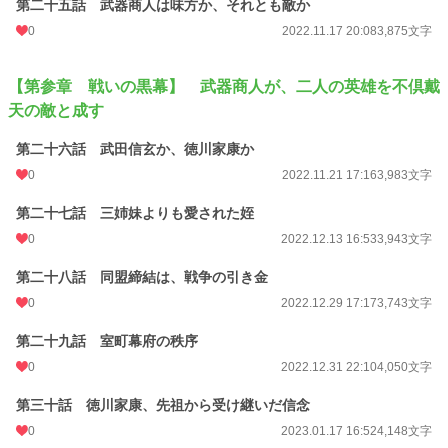
第二十五話 武器商人は味方か、それとも敵か
0
2022.11.17 20:08
3,875文字
【第参章 戦いの黒幕】 武器商人が、二人の英雄を不倶戴
天の敵と成す
第二十六話 武田信玄か、徳川家康か
0
2022.11.21 17:16
3,983文字
第二十七話 三姉妹よりも愛された姪
0
2022.12.13 16:53
3,943文字
第二十八話 同盟締結は、戦争の引き金
0
2022.12.29 17:17
3,743文字
第二十九話 室町幕府の秩序
0
2022.12.31 22:10
4,050文字
第三十話 徳川家康、先祖から受け継いだ信念
0
2023.01.17 16:52
4,148文字