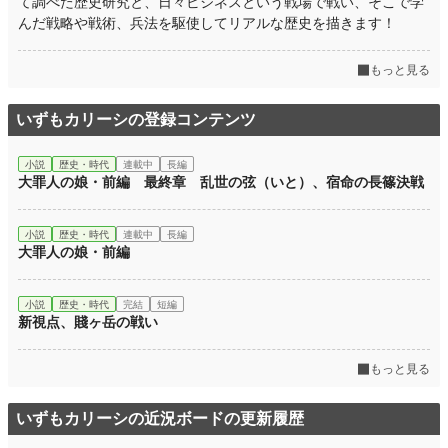
て調べた歴史研究と、日々ビジネスという戦場で戦い、そこで学
んだ戦略や戦術、兵法を駆使してリアルな歴史を描きます！
もっと見る
いずもカリーシの登録コンテンツ
小説
歴史・時代
連載中
長編
大罪人の娘・前編 最終章 乱世の弦（いと）、宿命の長篠決戦
小説
歴史・時代
連載中
長編
大罪人の娘・前編
小説
歴史・時代
完結
短編
新視点、賤ヶ岳の戦い
もっと見る
いずもカリーシの近況ボードの更新履歴