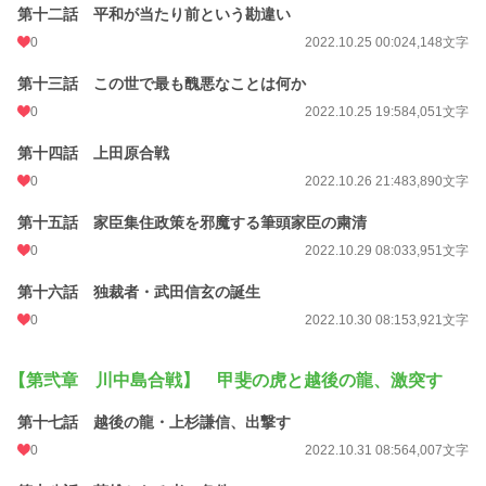
第十二話 平和が当たり前という勘違い
0
2022.10.25 00:02
4,148文字
第十三話 この世で最も醜悪なことは何か
0
2022.10.25 19:58
4,051文字
第十四話 上田原合戦
0
2022.10.26 21:48
3,890文字
第十五話 家臣集住政策を邪魔する筆頭家臣の粛清
0
2022.10.29 08:03
3,951文字
第十六話 独裁者・武田信玄の誕生
0
2022.10.30 08:15
3,921文字
【第弐章 川中島合戦】 甲斐の虎と越後の龍、激突す
第十七話 越後の龍・上杉謙信、出撃す
0
2022.10.31 08:56
4,007文字