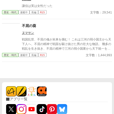
謙信は実は女性だった
文字数：29,541
歴史・時代
連載中
長編
R15
不屈の葵
ヌマサン
戦国乱世、不屈の魂が未来を掴む！ これは三河の弱小国主から天
下人へ、不屈の精神で戦国を駆け抜けた男の壮大な物語。 幾多の
戦乱を生き抜き、不屈の精神で三河の弱小国衆から天下統一を成
し遂げた男、徳川家康。 本作は家康の幼少期から晩年までを壮大
文字数：1,444,993
歴史・時代
連載中
長編
R15
なスケールで描き、戦国時代の激動と一人の男の成長物語を鮮や
かに描く。 家康の苦悩、決断、そして成功と失敗。様々な人間ド
ラマを通して、人生とは何かを問いかける。 今川義元、織田信
長、羽柴秀吉、武田信玄――家康の波乱万丈な人生を彩る個性豊
かな名将たちも続々と登場。 家康との関わりを通して、彼らの生
き様も鮮やかに描かれる。 笑いあり、涙ありの壮大なスケールで
描く、単なる英雄譚ではなく、一人の人間として苦悩し、成長し
ていく家康の姿を描いた壮大な歴史小説。 戦国時代の風雲児たち
の活躍、人間ドラマ、そして家康の不屈の精神が、読者を戦国時
アプリ一覧
代に誘う。 愛、友情、そして裏切り…戦国時代に渦巻く人間ドラ
マにも要注目！ 歴史ファン必読の感動と興奮が止まらない歴史小
説『不屈の葵』 ぜひ、手に取って、戦国時代の熱き息吹を感じて
ください！