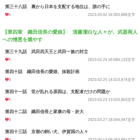
第三十八話 裏から日本を支配する地位は、誰の手に
0
2023.03.02 16:30
3,886文字
【第四章 織田信長の愛娘】 清廉潔白な人々が、武器商人
への憎悪を燃やす
第三十九話 武田四天王と武田一族の対立
0
2023.02.24 16:09
4,133文字
第四十話 織田信長の愛娘、抹殺計画
0
2023.02.25 14:02
3,874文字
第四十一話 世が乱れる原因は、支配者だけの問題か
0
2023.03.23 13:03
3,903文字
第四十二話 織田信長と家康の母・於大
0
2023.03.27 18:04
4,047文字
第四十三話 京都の飼い犬、伊賀国の人々
0
2023.04.13 08:26
3,881文字