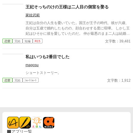
決意し、国を去ろうとする。 しかしその道中、レイアー嬢の実
王妃そっちのけの王様は二人目の側室を娶る
家の襲撃に遭い、スノーは命を落とす寸前、自身の命と引き換え
家紋武範
に広域回復魔法で多くの命を救う。 これでスノーの、人生は終
わりのはずだった。 だが次に目を覚ますと、スノーは三年前の
王妃は自分の人生を憂いていた。国王が王子の時代、彼が六歳、
結婚式当日に戻っていた。何度死んでも、何度拒絶しても、結婚
自分は五歳で婚約したものの、顔合わせする度に喧嘩。 しかし王
式の誓いの瞬間へと戻される。 番から逃れようと、スノーは何
妃はひそかに彼を愛していたのだ。 仲が最悪のまま二人は結婚
度も死を選ぶが――。
し、結婚生活が始まるが当然国王は王妃の部屋に来ることはな
文字数：39,481
恋愛
完結
短編
R15
い。 そればかりか国王は側室を持ち、さらに二人目の側室を王宮
に迎え入れたのだった。
私はいつも2番目でした
magosu
ショートストーリー。
文字数：1,912
恋愛
完結
ｼｮｰﾄｼｮｰﾄ
アプリ一覧