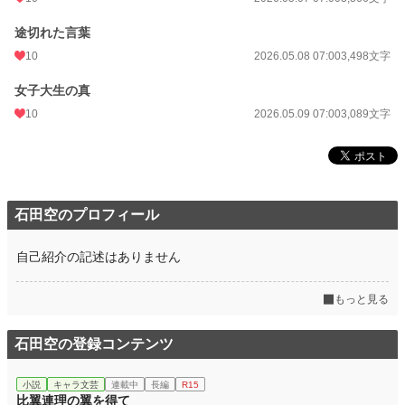
途切れた言葉
10
2026.05.08 07:00
3,498文字
女子大生の真
10
2026.05.09 07:00
3,089文字
石田空のプロフィール
自己紹介の記述はありません
もっと見る
石田空の登録コンテンツ
小説
キャラ文芸
連載中
長編
R15
比翼連理の翼を得て