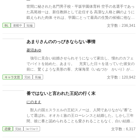
世間に秘された名門男子校・平坂学園体育科 空手の名選手であっ
た高尾雄一は、新任教師として赴任する 高潔な人格と鋼のように
鍛えられた肉体 それは、学園にとって最高の生贄の候補に他なら
なかった 至高の筋肉を持つ、精神を削られ意志をなくした青年を
文字数：236,341
BL
連載中
短編
太古の神に捧げるため、“水”、“風”、“土”の信奉者達が暗躍する 意
志をなくし筋肉の操り人形と化した“デク” 消える教師 山奥の男子
校で繰り広げられるダークファンタジー
あまりさんののっぴきならない事情
菱沼あゆ
強引に見合い結婚させられそうになって家出し、憧れのカフェ
でバイトを始めた、あまり。 充実した日々を送っていた彼女の
前に、驚くような美形の客、犬塚海里《いぬづか かいり》が現
れた。 「何故、こんなところに居る？ 南条あまり」 「……嫌な
文字数：120,942
キャラ文芸
完結
長編
人と結婚させられそうになって、家を出たからです」 「それ、俺
だろ」 そーですね……。 カフェ店員となったお嬢様、あまり
と常連客となった元見合い相手、海里の日常。
番ではないと言われた王妃の行く末
にのまえ
獣人の国エスラエルの王妃スノーは、人間でありながら“番”と
して選ばれ、オオカミ族の王ローレンスと結婚した。しかし三年
間、彼に番と認められることも愛されることもなく、白い結婚の
まま冷遇され続ける。 それでも王妃として国に尽くしてきたス
文字数：6,317
恋愛
完結
ｼｮｰﾄｼｮｰﾄ
ノーだったが、ある日、ローレンスが別の令嬢レイアーを懐妊さ
せ、側妃として迎えると知る。ついに心が折れたスノーは離縁を