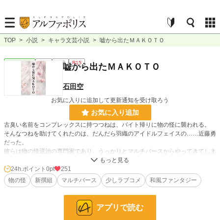
TOP
>
小説
>
キャラ文芸小説
>
嘘から出たＭＡＫＯＴＯ
キャラ文芸
完結
長編
R15
嘘から出たＭＡＫＯＴＯ
石田空
お気に入りに追加して更新通知を受け取ろう
お気に入り追加
古臭い名前をコンプレックスに持つつねは、バイト帰りに物の怪に襲われる。
そんなつねを助けてくれたのは、だんだら羽織のアイドルフェイスの……近藤勇
だった。
彼らは物の怪退治の専門家であり、うっかりとマルチバースからやってきてしま
い、路頭に迷っていたところをスカウトされて、昼はアイドルユニットＭＡＫＯ
ＴＯとして活動し、夜な夜な京を大型物の怪を召還した闇の組織洛陽動乱を捜し
24h.ポイント
0pt
251
ているという。
物の怪
新撰組
マルチバース
少しラブコメ
和風ファンタジー
成り行き上、彼らを食客にすることになってしまったが……？
恋と推し活と物の怪退治の物語。
アプリで読む