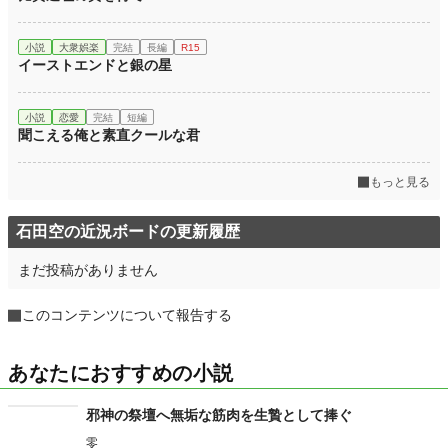
小説
大衆娯楽
完結
長編
R15
イーストエンドと銀の星
小説
恋愛
完結
短編
聞こえる俺と素直クールな君
もっと見る
石田空の近況ボードの更新履歴
まだ投稿がありません
このコンテンツについて報告する
あなたにおすすめの小説
邪神の祭壇へ無垢な筋肉を生贄として捧ぐ
零