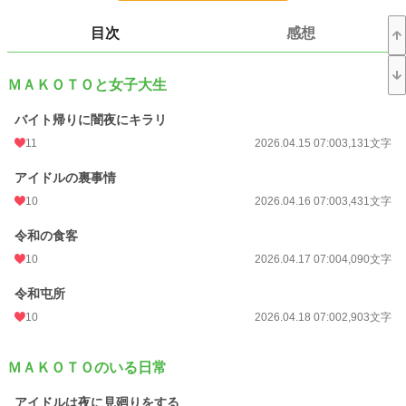
小説
228,656 位 / 228,656 件
目次
感想
キャラ文芸
5,634 位 / 5,634 件
お気に入り
1
ＭＡＫＯＴＯと女子大生
24h.ポイント
0 pt
バイト帰りに闇夜にキラリ
文字数
82,033
11
2026.04.15 07:00
3,131文字
更新日時
2026.05.09 07:00
アイドルの裏事情
初回公開日時
2026.04.15 07:00
10
2026.04.16 07:00
3,431文字
初回完結日時
2026.05.09 12:19
令和の食客
10
2026.04.17 07:00
4,090文字
週間ポイント
21 pt (62,459 位)
令和屯所
月間ポイント
42 pt (83,903 位)
10
2026.04.18 07:00
2,903文字
年間ポイント
6,881 pt (38,928 位)
累計ポイント
6,881 pt (112,377 位)
ＭＡＫＯＴＯのいる日常
アイドルは夜に見廻りをする