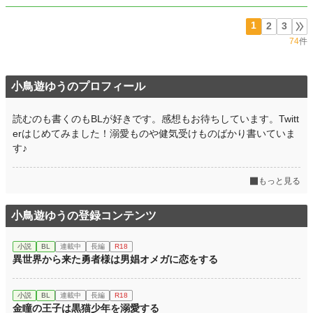
1
2
3
74
件
小鳥遊ゆうのプロフィール
読むのも書くのもBLが好きです。感想もお待ちしています。Twitt
erはじめてみました！溺愛ものや健気受けものばかり書いていま
す♪
もっと見る
小鳥遊ゆうの登録コンテンツ
小説
BL
連載中
長編
R18
異世界から来た勇者様は男娼オメガに恋をする
小説
BL
連載中
長編
R18
金瞳の王子は黒猫少年を溺愛する