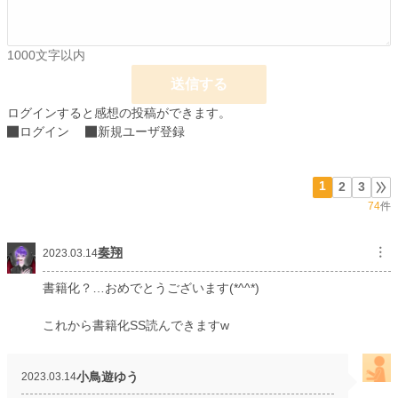
累計ポイント
2,862,303 pt (1,746 位)
1000文字以内
送信する
ログインすると感想の投稿ができます。
ログイン
新規ユーザ登録
1
2
3
74
件
奏翔
︙
2023.03.14
書籍化？…おめでとうございます(*^^*)
これから書籍化SS読んできますw
小鳥遊ゆう
2023.03.14