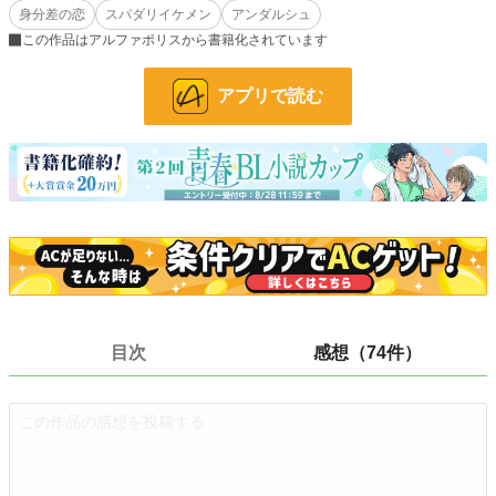
身分差の恋
スパダリイケメン
アンダルシュ
は発情（ヒート）を起こした楓の姿が。
「やはり君は、私の運命だ」そう呟く桔梗。
この作品はアルファポリスから書籍化されています
スパダリ御曹司αの桔梗×βからΩに変わってしまった天涯孤独の楓が紡ぐ身分差
アプリで読む
恋愛です。
小説
21,859 位 / 228,589 件
BL
5,510 位 / 31,384 件
お気に入り
2,751
24h.ポイント
28 pt
文字数(レンタル含む)
175,615
更新日時
2023.05.14 23:43
目次
感想（74件）
初回公開日時
2022.01.16 13:55
週間ポイント
217 pt (23,775 位)
月間ポイント
778 pt (27,731 位)
年間ポイント
12,766 pt (26,987 位)