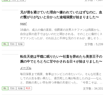
ってほしい」 努力を踏みにじった王太子はすべてを失い、選ばれ
たのは誠実に生きてきた彼女だった。 これは、年上国王に溺愛さ
れながら、世界一幸せな王妃になるまでの逆転ラブストーリー。
兄が僕を避けていた理由〜嫌われていたはずなのに、血
の繋がりがないと分かった途端溺愛が始まりました〜
ryon*
16歳の、成人の儀の直前。伯爵家の次男ステファンは両親から、
自分は実の息子ではないのだと聞かされる。 そのことに傷付くス
テファンだったが、それ以上に不仲な兄のリオルが、嬉しそうに
笑う横顔を見てショックを受ける。 幼い頃は仲の良かったリオル
文字数：5,239
BL
完結
短編
にここまで嫌われているのであれば、兄が爵位を継げば、早々に
家を追い出されてしまうに違いない。 そう考えたステファンは積
極的に結婚相手を探そうとするが、なぜか毎回リオルに妨害され
転生天使は平穏に眠りたい〜社畜を辞めたら美形王子の
て……！？
腕の中でとろとろに甘やかされる日々が始まりました〜
メープル
毎日深夜まで残業、食事はコンビニの冷たいパン。そんな社畜と
しての人生を使い果たし、過労死した俺が転生したのは――なん
と、四枚の美しい羽を持つ本物の天使だった。 ​「今世こそは、働
かずに一生寝て過ごしたい！」 ​平穏な隠居生活を夢見るシオン
文字数：34,331
BL
完結
短編
R15
は、正体を隠して王国の第一王子・アリスターの元に居候するこ
とに。ところが、この王子、爽やかな笑顔の裏で俺への重すぎる
執着を隠し持っていた!?