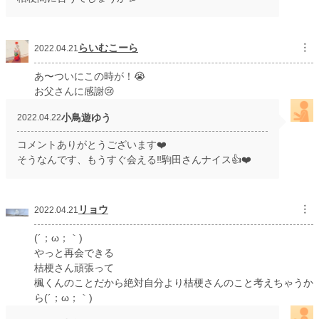
らいむこーら
︙
2022.04.21
あ〜ついにこの時が！😭
お父さんに感謝😢
小鳥遊ゆう
2022.04.22
コメントありがとうございます❤️
そうなんです、もうすぐ会える‼️駒田さんナイス👍❤️
リョウ
︙
2022.04.21
(´；ω；｀)
やっと再会できる
桔梗さん頑張って
楓くんのことだから絶対自分より桔梗さんのこと考えちゃうか
ら(´；ω；｀)