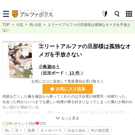
TOP
>
小説
>
BL小説
>
エリートアルファの旦那様は孤独なオメガを手放さ
ない
BL
連載中
長編
R18
エリートアルファの旦那様は孤独なオ
メガを手放さない
小鳥遊ゆう
（近況ボード：
13 件
）
お気に入りに追加して更新通知を受け取ろう
お気に入り追加
両親を亡くした楓を施設から救ってくれたのは大企業の御曹司・桔梗だった。
出会った時からいつまでも優しい桔梗の事を好きになってしまった楓だが報われ
ない恋だと諦めている。
「せめて僕がαだったら……Ωだったら……。もう少しあなたに近づけたでしょ
うか」
「使用人としてでいいからここに居たい……」
24h.ポイント
28pt
528
BL
甘々
執着
オメガバース
社会人攻め
年の差恋愛
楓の十八の誕生日の夜、前から体調の悪かった楓の部屋を桔梗が訪れるとそこに