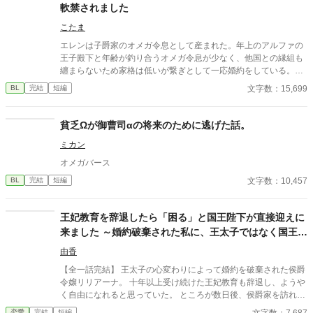
軟禁されました
こたま
エレンは子爵家のオメガ令息として産まれた。年上のアルファの
王子殿下と年齢が釣り合うオメガ令息が少なく、他国との縁組も
纏まらないため家格は低いが繋ぎとして一応婚約をしている。王
子のことは兄のように慕っており、初恋の人ではあるけれど、契
文字数：15,699
BL
完結
短編
約終了時期か王子に想い人が現れた時には解消されるものと考え
ていた。ところが婚約解消時期の直前に王子宮に軟禁された。結
婚を承諾するまでここから出さないと王子から溢れるほどの愛を
貧乏Ωが御曹司αの将来のために逃げた話。
与えられる。ハッピーエンドオメガバースBLです。
ミカン
オメガバース
文字数：10,457
BL
完結
短編
王妃教育を辞退したら「困る」と国王陛下が直接迎えに
来ました ～婚約破棄された私に、王太子ではなく国王陛
下が求婚してきます〜
由香
【全一話完結】 王太子の心変わりによって婚約を破棄された侯爵
令嬢リリアーナ。 十年以上受け続けた王妃教育も辞退し、ようや
く自由になれると思っていた。 ところが数日後、侯爵家を訪れた
のは国王陛下本人。 「王妃教育を辞退されると困る。私の妃にな
文字数：7,687
恋愛
完結
短編