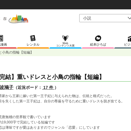
Web
稿漫画
レンタル
絵本ひろば
ビジ
コンテンツ大賞
と小鳥の指輪【短編】
完結】重いドレスと小鳥の指輪【短編】
波鳩子
（近況ボード：
17 件
）
爵家から王家に嫁いだ第一王子妃に与えられた物は、伝統と格式だった。
前を失くした第一王子妃は、自分の尊厳を守るために重いドレスを脱ぎ捨てる。
荒唐無稽の世界観で書いています
約19,000字で完結している短編です
恋は薄味ですが愛はありますのでジャンル「恋愛」にしています