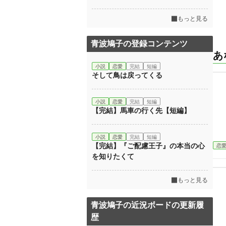
もっと見る
青波鳩子の登録コンテンツ
あ
小説
恋愛
完結
短編
そして鳥は戻ってくる
小説
恋愛
完結
短編
【完結】馬車の行く先【短編】
小説
恋愛
完結
短編
【完結】『ご配慮王子』の本当の心
恋
を知りたくて
もっと見る
青波鳩子の近況ボードの更新履
歴