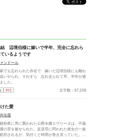
完結 辺境伯様に嫁いで半年、完全に忘れら
れているようです
ァンドール
家でも忘れられた存在で 嫁いだ辺境伯様にも離れ
追いやられ、それすら 忘れ去られて早、半年が過
ました。
文字数：87,208
編
R15
砕けた愛
月珪霞
婚初夜に男に襲われた公爵令嬢エヴリーヌは、不義
通の罪を被せられた。反逆罪に問われた彼女の一族
処刑されるが、気付くと時間が巻き戻っていた。