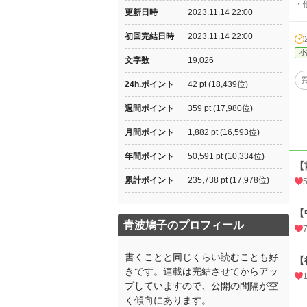
・
更新日時
2023.11.14 22:00
初回完結日時
2023.11.14 22:00
小
文字数
19,026
24h.ポイント
42 pt (18,439位)
週間ポイント
359 pt (17,980位)
月間ポイント
1,882 pt (16,593位)
年間ポイント
50,591 pt (10,334位)
【
累計ポイント
235,738 pt (17,978位)
【
青波鳩子のプロフィール
書くことと同じくらい読むことも好
【
きです。連載は完結させてからアッ
プしていますので、公開の間隔が空
く傾向にあります。