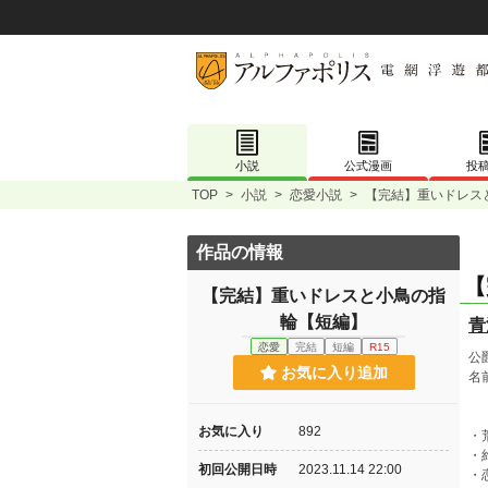
小説
公式漫画
投
TOP
>
小説
>
恋愛小説
>
【完結】重いドレス
作品の情報
【
【完結】重いドレスと小鳥の指
輪【短編】
青
恋愛
完結
短編
R15
公
お気に入り追加
名
お気に入り
892
・
・
初回公開日時
2023.11.14 22:00
・