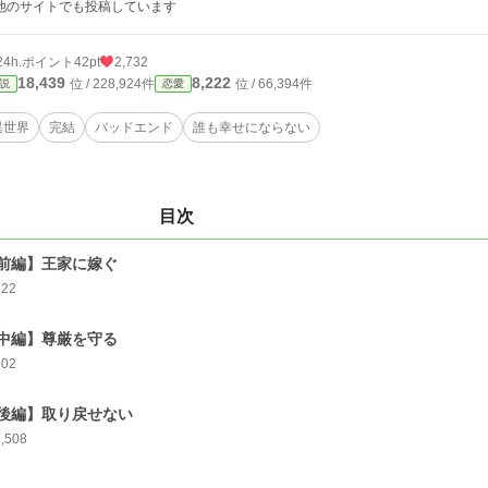
他のサイトでも投稿しています
24h.ポイント
42pt
2,732
18,439
8,222
位 / 228,924件
位 / 66,394件
説
恋愛
異世界
完結
バッドエンド
誰も幸せにならない
目次
前編】王家に嫁ぐ
522
中編】尊厳を守る
702
後編】取り戻せない
1,508