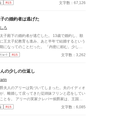
なたへの愛？ そんなものとうに、砕け散ってしま
文字数：67,126
編
R15
ました。
王子の婚約者は逃げた
しろ
太子殿下の婚約者が逃亡した。 13歳で婚約し、順
に王太子妃教育も進み、あと半年で結婚するという
期になってのことだった。 「内密に頼む。少し不
になっただけだろう」 マクシミリアン王子は周囲
文字数：3,262
ﾄｼｮｰﾄ
R15
そう説得し、秘密裏にジュリエットの捜索を命じ
。 彼女はなぜ逃げたのか？ それは─── ✻ゆるふわ
定です。 気を付けていますが、誤字脱字などがあ
ほんの少しの仕返し
為、あとからこっそり修正することがあります。
rarin
爵夫人のアリーは気づいてしまった。夫のイディオ
が、離婚して戻ってきた従姉妹フリンと恋をしてい
。 アリーの実家クレバー侯爵家は、王国一
商会を経営している。その財力を頼られての政略結
文字数：6,085
編
R15
た。 アリーは皇太子マークと幼なじみであ
、マークには皇太子妃にと求められていたが、クレ
ー侯爵家の影響力が大きくなることを恐れた国王が
かった。 皇太子妃教育まで終えている、優秀
アリーは、陰に日向にイディオンを支えてきたが、
実を知って、怒りに震えた。侯爵家からの離縁は難