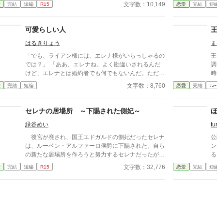
に選ばれたメリッサ・オードバーン子爵令嬢は、自身
あ
文字数：10,149
愛
完結
短編
R15
恋愛
完結
短
を果報者と信じて疑っていなかった。 彼が屋敷の
い
メイドと関係を持っていると知る事になる、その時ま
では。 貴族に愛人がいる事など珍しくもない。そ
可愛らしい人
んな事は分かっているつもりだった。分かっていてそ
はるきりょう
ま
れでも、許せなかった。 メリッサにとってアイル
ザートは、本心から愛した人だったから。
「でも、ライアン様には、エレナ様がいらっしゃるの
王
では？」 「ああ、エレナね。よく勘違いされるんだ
調
けど、エレナとは婚約者でも何でもないんだ。ただの
時
幼馴染み」 「それにあいつはひとりで生きていける
安
文字数：8,760
愛
完結
短編
恋愛
完結
ｼｮｰ
から」 女性ながらに剣術を学ぶエレナは可愛げがな
を
いという理由で、ほとんど婚約者同然の幼馴染から捨
た
てられる。 けれど、 「エレナ嬢」 「なんでしょう
設
セレナの居場所 ～下賜された側妃～
か？」 「今日の夜会のパートナーはお決まりです
る
緑谷めい
tu
か？」 その言葉でパートナー同伴の夜会に招待さ
れていたことを思い出した。いつものとおりライアン
後宮が廃され、国王エドガルドの側妃だったセレナ
公
と一緒に行くと思っていたので参加の返事を出してい
は、ルーベン・アルファーロ侯爵に下賜された。自ら
ン
たのだ。 「……いいえ」 当日の欠席は著しく評価
の新たな居場所を作ろうと努力するセレナだったが、
ることを
を下げる。今後、家庭教師として仕事をしていきたい
夫ルーベンの幼馴染だという伯爵家令嬢クラーラが頻
の
文字数：32,776
愛
完結
短編
R15
恋愛
完結
短
と考えるのであれば、父親か兄に頼んででも行った方
繁に屋敷を訪れることに違和感を覚える。
婚であっ
がいいだろう。 「よければ僕と一緒に行きません
り
か？」
バ
認めな
な
真