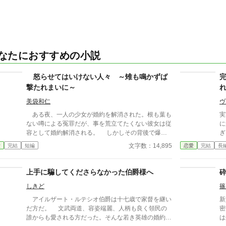
なたにおすすめの小説
怒らせてはいけない人々 ～雉も鳴かずば
撃たれまいに～
美袋和仁
ヴ
ある夜、一人の少女が婚約を解消された。根も葉も
実
ない噂による冤罪だが、事を荒立てたくない彼女は従
に
容として婚約解消される。 しかしその背後で爆音
ぎ
が轟き、一人の男性が姿を見せた。彼は少女の父親。
文字数：14,895
愛
完結
短編
恋愛
完結
長
怒らせてはならない人々に繋がる少女の婚約解消
が、思わぬ展開を導きだす。 なんとなくの一気書
き。御笑覧下さると幸いです。
上手に騙してくださらなかった伯爵様へ
しきど
篠
アイルザート・ルテシオ伯爵は十七歳で家督を継い
新
だ方だ。 文武両道、容姿端麗、人柄も良く領民の
密
誰からも愛される方だった。そんな若き英雄の婚約者
は