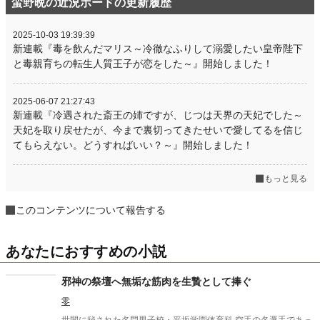
蛮野晩の近況ボードの更新履歴
2025-10-03 19:39:39
新連載『毒を飲んだマリス～冷徹なふりして溺愛したい皇帝陛下
と毒親育ちの転生人質王子が恋をした～』開始しました！
2025-06-07 21:27:43
新連載『冷遇された斎王の姉ですが、じつは天界の天妃でした～
天妃を取り戻せたが、今まで裏切ってきたせいで愛してるを信じ
てもらえない。どうすればいい？～』開始しました！
もっと見る
このコンテンツについて報告する
あなたにおすすめの小説
邪神の祭壇へ無垢な筋肉を生贄として捧ぐ
零
世間に秘された名門男子校・平坂学園体育科 空手の名選手であっ