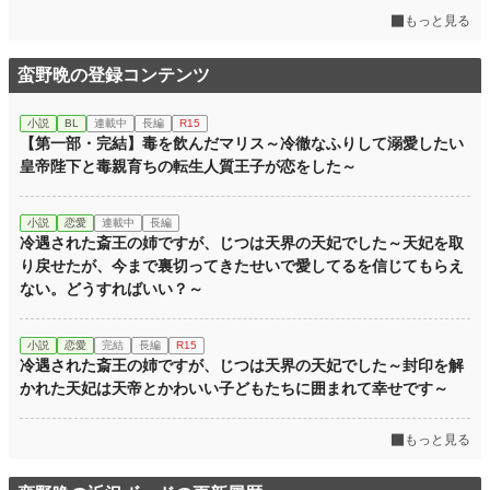
もっと見る
蛮野晩の登録コンテンツ
小説
BL
連載中
長編
R15
【第一部・完結】毒を飲んだマリス～冷徹なふりして溺愛したい
皇帝陛下と毒親育ちの転生人質王子が恋をした～
小説
恋愛
連載中
長編
冷遇された斎王の姉ですが、じつは天界の天妃でした～天妃を取
り戻せたが、今まで裏切ってきたせいで愛してるを信じてもらえ
ない。どうすればいい？～
小説
恋愛
完結
長編
R15
冷遇された斎王の姉ですが、じつは天界の天妃でした～封印を解
かれた天妃は天帝とかわいい子どもたちに囲まれて幸せです～
もっと見る