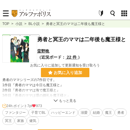
TOP
>
小説
>
BL小説
>
勇者と冥王のママは二年後も魔王様と
BL
完結
長編
R18
勇者と冥王のママは二年後も魔王様と
蛮野晩
（近況ボード：
22 件
）
お気に入りに追加して更新通知を受け取ろう
お気に入り追加
勇者のママシリーズの7作目です。
1作目『勇者のママは今日も魔王様と』
2作目『勇者のママは海で魔王様と』
3作目『勇者のママは環の婚礼を魔王様と』
4作目『勇者と冥王のママは今日から魔王様と』
5作目『勇者と冥王のママは創世を魔王様と』
24h.ポイント
7pt
973
番外編『勇者と冥王のママは創世を魔王様と・番外編』
ファンタジー
子育てBL
ハッピーエンド
溺愛
結婚
魔王
勇者
上記6作も公開中です。
冥王
家族
健気
あらすじ