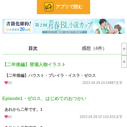
冥界創世から二年後。
アプリで読む
ブレイラは魔王ハウストの王妃として平穏な日々を過ごしていた。
イスラとゼロスもそれぞれ成長し、魔界は平和そのものである。
しかし二人の子どもが成長するにつれて新たなトラブルも――――。
Episode1・ゼロス、はじめてのおつかい
初めて人間界へお使いへ行くゼロスを、ハウストとブレイラとイスラが尾行する
話です。
目次
感想（4件）
冥界創世から二年後のハウストとブレイラの生活、子育て、王妃としてのブレイ
ラ、勇者としてのイスラ、二年後の魔界、などの魔界のロイヤルファミリーな話
しです。コメディな明るい話しです。
【二年後編】登場人物イラスト
本作には他にもイスラの短編とかあったりしますが、そちらは電子書籍や同人誌
のみでの公開です。こちらは日常番外編やちょっとした短編なので、特に読まな
【二年後編】ハウスト・ブレイラ・イスラ・ゼロス
くても本編には影響ないかなと思う内容です。興味のある方はどうぞ。
32
2022.04.29 14:24
887文字
また、今回web公開するにあたって書き直しや手直しをしているので、ちょっと
文章が違うかもしれません。
現在web公開のシリーズ作品は、本編または本編に深く関わりがある内容のもの
Episode1・ゼロス、はじめてのおつかい
です。
あれから二年です。1
イラスト@阿部十四さん
42
2022.04.29 22:13
2,631文字
小説
38,165 位 / 228,851 件