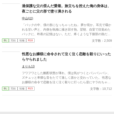
士。 主と臣下。 越えてはならない境界を前にしても、 王子は騎
過保護な父の歪んだ愛着。旅立ちを控えた俺の身体は、
士の手を取る。 「共に立て」 ※オメガバースではありません ※
夜ごとに父の形で塗り潰される
ふんわり読んでください ※なんでも許せる方向け ※イラストはC
hatGPTさん
中山(ほ)
「パックの中、僕の形になっちゃったね」 夢か現か。耳元で囁か
れる甘い声と、内側を執拗に掻き回す熱。翌朝、自室で目覚めた
パックに、昨夜の記憶はない。ただ、疼くような下腹部の熱だけ
が残っていた。 相談しようと向かった相手こそが、自分を侵食し
文字数：2,509
BL
完結
短編
R18
ている張本人だとも知らずに、パックは父の部屋の扉を開く。 こ
のお話はムーンライトでも投稿してます〜
性悪なお嬢様に命令されて泣く泣く恋敵を殺りにいった
らヤられました
まりも13
フワフワとした酩酊状態が薄れ、僕は気がつくとパンパンパン、
ズチュッと卑猥な音をたてて激しく誰かと交わっていた。 性悪な
お嬢様の命令で恋敵を泣く泣く殺りに行ったら逆にヤラれちゃっ
た、ちょっとアホな子の話です。 （ムーンライトノベルにも掲載
文字数：10,712
BL
完結
短編
R15
しています）