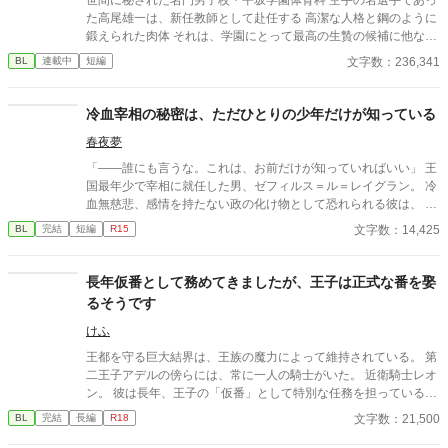
た高尾雄一は、新任教師として赴任する 高潔な人格と鋼のように
鍛えられた肉体 それは、学園にとって最高の生贄の候補に他なら
なかった 至高の筋肉を持つ、精神を削られ意志をなくした青年を
文字数：236,341
BL
連載中
短編
太古の神に捧げるため、“水”、“風”、“土”の信奉者達が暗躍する 意
志をなくし筋肉の操り人形と化した“デク” 消える教師 山奥の男子
校で繰り広げられるダークファンタジー
冷血宰相の秘密は、ただひとりの少年だけが知っている
春夜夢
「――誰にも言うな。これは、お前だけが知っていればいい」 王
国最年少で宰相に就任した男、ゼフィルス＝ル＝レイグラン。 冷
血無慈悲、感情を持たない政の化け物として恐れられる彼は、 な
ぜか、貧民街の少年リクを城へと引き取る。 誰に対しても一切の
文字数：14,425
BL
完結
短編
R15
温情を見せないその男が、 唯一リクにだけは、優しく微笑む――
その裏に隠された、王政を揺るがす“とある秘密”とは。 孤児の少
年が踏み入れたのは、 権謀術数渦巻く宰相の世界と、 その胸に秘
長年仮番として務めてきましたが、王子は正式な番を娶
められた「決して触れてはならない過去」。 これは、孤独なふた
るそうです
りが出会い、 やがて世界を変えていく、 静かで、甘くて、痛いほ
ど愛しい恋の物語。
けふ
王都を守る巨大結界は、王族の魔力によって維持されている。 第
二王子アデルの傍らには、常に一人の騎士がいた。 近衛騎士レオ
ン。 彼は長年、王子の「仮番」として特別な任務を担っている。
しかし王子は、他国の王女との正式な番契約が決まってしまっ
文字数：21,500
BL
完結
長編
R18
た。 仮番の役目は、そこで終わるはずだった。 だが結界塔で行わ
れる儀式の中で、 二人の関係は次第に変わり始める。 王族と騎