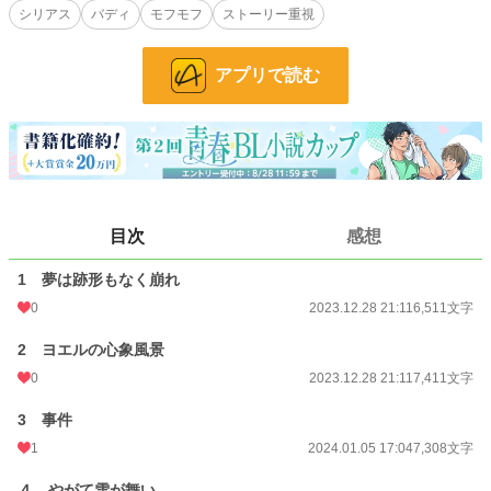
シリアス
バディ
モフモフ
ストーリー重視
ぶっちゃけ脈アリでは!?
そんな夢を見ていたアルだったが、ある日ヨエルから「結婚する。相手はお前の
知らない奴だ」と告げられてしまう。
アプリで読む
寝耳に水の婚約報告に意気消沈するアル。しかしヨエルにも、アルに秘密にして
いる事情があった。
そんな中、領内で子供の誘拐事件が発生する。
事件の解決を命じられたアルとヨエルは、互いへの想いを秘めたまま犯人を追う
が──!?
オーロラに彩られる白銀の世界を舞台にした、ファンタジー×センチネルバー
ス、ここに開幕！
目次
感想
センチネルバースは一次創作界隈ではまだまだ知名度が低いですが、とっても面
白いバースです。（特にバディ・ミステリー好きにはオススメ！）
1 夢は跡形もなく崩れ
この世界観をご存じない方にも、普通のファンタジーとしてお楽しみ頂けるよう
0
2023.12.28 21:11
6,511文字
に書いていきたいと思います。
2 ヨエルの心象風景
書きためての投稿ではなく、執筆しながらの更新をしていきます。
お気軽にコメント頂けると嬉しいです！
0
2023.12.28 21:11
7,411文字
3 事件
【登場人物】
1
2024.01.05 17:04
7,308文字
攻★アルヴァル ⇒愛称アル。未熟なガイド。ヨエルに片想いしている。霊獣は
黒い仔犬のマーナ。
４ やがて雪が舞い