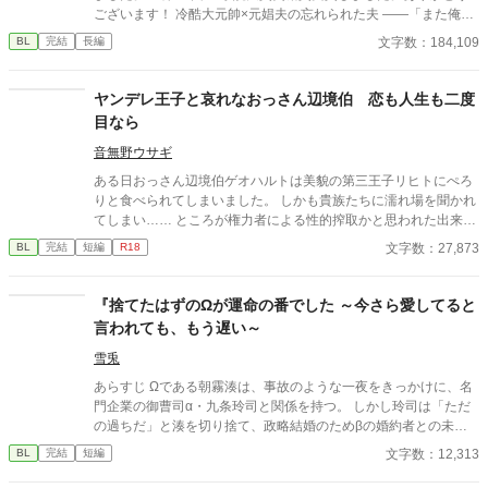
ございます！ 冷酷大元帥×元娼夫の忘れられた夫 ——「また俺を
好きになるって言ったのに、嘘つき」 元娼夫で現魔術師であるエ
文字数：184,109
BL
完結
長編
ディことサラは五年ぶりに祖国・ファルンに帰国した。しかし暫
しの帰郷を味わう間も無く、直後、ファルン王国軍の大元帥であ
るロイ・オークランスの使者が元帥命令を掲げてサラの元へやっ
ヤンデレ王子と哀れなおっさん辺境伯 恋も人生も二度
てくる。 ロイ・オークランスの名を知らぬ者は世界でもそうそう
目なら
いない。魔族の血を引くロイは人間から畏怖を大いに集めながら
も、大将として国防戦争に打ち勝ち、たった二十九歳で大元帥と
音無野ウサギ
して全軍のトップに立っている。 その元帥命令の内容というの
ある日おっさん辺境伯ゲオハルトは美貌の第三王子リヒトにぺろ
は、五年前に最愛の妻を亡くしたロイを、魔族への本能的な恐怖
りと食べられてしまいました。 しかも貴族たちに濡れ場を聞かれ
を感じないサラが慰めろというものだった。 ロイは妻であるリ
てしまい…… ところが権力者による性的搾取かと思われた出来事
ネ・オークランスを亡くし、悲しみに苛まれている。あまりの辛
には実はもう少し深いわけが…… だって第三王子には前世の記憶
文字数：27,873
BL
完結
短編
R18
さで『奥様』に関する記憶すら忘却してしまったらしい。半ば強
があったから！ といった感じの話です。おっさんがグチョグチョ
引にロイの元へ連れていかれるサラは、彼に己を『サラ』と名乗
にされていても許してくださる方どうぞ。 濡れ場回にはタイトル
る。だが、 ——「失せろ。お前のような娼夫など必要としていな
に※をいれています おっさん企画を知ってから自分なりのおっさ
『捨てたはずのΩが運命の番でした ～今さら愛してると
い」 噂通り冷酷なロイの口からは罵詈雑言が放たれた。ロイは穢
ん受けってどんな形かなって考えていて生まれた話です。 この作
言われても、もう遅い～
らわしい娼夫を睨みつけ去ってしまう。使者らは最愛の妻を亡く
品はムーンライトノベルズでも公開しています。
したロイを憐れむばかりで、まるでサラの様子を気にしていな
雪兎
い。 誰も、サラこそが五年前に亡くなった『奥様』であり、最愛
のその人であるとは気付いていないようだった。 しかし、最大の
あらすじ Ωである朝霧湊は、事故のような一夜をきっかけに、名
問題は元夫に存在を忘れられていることではない。 サラが未だに
門企業の御曹司α・九条玲司と関係を持つ。 しかし玲司は「ただ
ロイを愛しているという事実だ。 仕方なく、『恋愛感情抹消魔
の過ちだ」と湊を切り捨て、政略結婚のためβの婚約者との未来
法』を己にかけることにするサラだが——…… ☆お読みくださり
を選んだ。 深く傷ついた湊は、彼の前から姿を消す。 数か月後―
文字数：12,313
BL
完結
短編
ありがとうございます。良ければ感想などいただけるとパワーに
―。 湊の身体は、これまで誰も知らなかった希少な『遅咲きΩ』
なります！
として覚醒する。 その瞬間、玲司は初めて湊こそが運命の番だっ