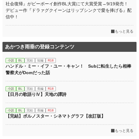
社会復帰』がビーボーイ創作BL大賞にて大賞受賞→9/19発売！
初回公開日時
2023.12.28 21:11
デビュー作『ドラァグクイーンはリップシンクで愛を捧げる』配
信中！
初回完結日時
2024.02.17 20:36
週間ポイント
35 pt (53,125 位)
もっと見る
月間ポイント
147 pt (57,460 位)
あかつき雨垂の登録コンテンツ
年間ポイント
2,387 pt (62,942 位)
累計ポイント
14,381 pt (82,805 位)
小説
BL
完結
短編
R18
ハンドル・ミー・イフ・ユー・キャン！ Subに転生したら相棒
警察犬がDomだった話
小説
BL
完結
長編
R18
【日月の歌語りⅣ】天地の譚詩
小説
BL
完結
長編
R18
【完結】ポルノスター・シネマトグラフ【改訂版】
もっと見る