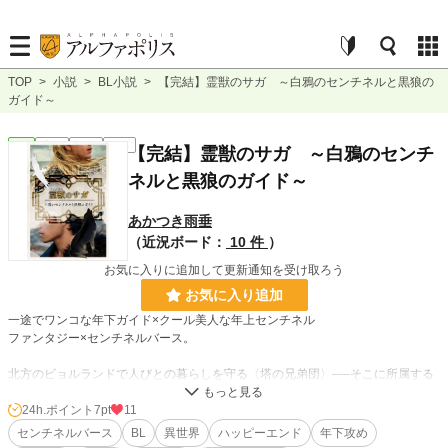
TOP
>
小説
>
BL小説
>
【完結】霊獣のサガ ～白鴉のセンチネルと黒狼の
ガイド～
BL
完結
長編
R18
【完結】霊獣のサガ ～白鴉のセンチ
ネルと黒狼のガイド～
あかつき雨垂
（近況ボード：
10 件
）
お気に入りに追加して更新通知を受け取ろう
お気に入り追加
一途でワンコな年下ガイド×クール美人な年上センチネル
ファンタジー×センチネルバース。
北方のビョルランドで人びとの暮らしを守る〈塔の兄弟団〉──そこに所属する
ガイドのアルは、先輩であり恩人でもあるセンチネルのヨエルに恋心を抱いてい
た。
24h.ポイント
7pt
11
孤独を好み、めったに微笑まないヨエルも、アルにだけは素顔を垣間見せてくれ
センチネルバース
BL
異世界
ハッピーエンド
年下攻め
る。いつか想いを告げたら、誓約の番としてヨエルと結ばれたい……というか、