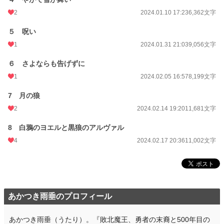
受☆ヨエル ⇒凄腕のセンチネル。ワケありの過去を抱える孤高の戦士。霊獣は
白い鴉のスニョル。
2
2024.01.10 17:23
6,362文字
【用語説明】
５ 呪い
センチネル ⇒発達した感覚と常人離れした力を持つ特殊能力者。ストレスによ
1
2024.01.31 21:03
9,056文字
って暴走するリスクを抱えている。
ガイド ⇒センチネルが暴走しないよう、癒やし導く能力者。浄化などの手段で
６ さよならも告げずに
センチネルの心身を正常に保つ。
霊獣（フィルギャ） ⇒ガイドとセンチネルの守護霊が具現化した存在。動物や
1
2024.02.05 16:57
8,199文字
幻獣の姿をしている。
澱（ノイズ） ⇒センチネルの心身に溜まってゆくケガレのようなもの。
7 月の狼
浄化（ケア） ⇒ガイドがセンチネルのノイズを消すための行為。接触の濃度が
上がるほど効果が高い。
2
2024.02.14 19:20
11,681文字
8 白鴉のヨエルと黒狼のアルヴァル
小説
38,555 位 / 228,882 件
4
2024.02.17 20:36
11,002文字
BL
10,559 位 / 31,447 件
お気に入り
48
24h.ポイント
7 pt
あかつき雨垂のプロフィール
文字数
67,530
更新日時
2024.02.17 20:36
あかつき雨垂（うたり）。『敗北魔王、勇者の末裔と500年目の