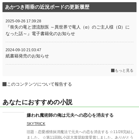
あかつき雨垂の近況ボードの更新履歴
2025-09-26 17:39:28
『喪失の竜と漂流獣医 ～異世界で竜人（α）のご主人様（Ω）に
なった話～』電子書籍化のお知らせ
2024-09-10 21:03:47
紙書籍発売のお知らせ
もっと見る
このコンテンツについて報告する
あなたにおすすめの小説
嫌われ魔術師の俺は元夫への恋心を消去する
SKYTRICK
旧題：恋愛感情抹消魔法で元夫への恋を消去する ☆11/28完結し
ました。 ☆第11回BL小説大賞奨励賞受賞しました。ありがとう