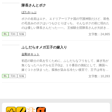
たと知る。 「戻ってきてくれ」 今さら必死に追いかけてくる玲
隊長さんとボク
司。 だが湊の隣には、自分を支え続けてくれた医師のα・神崎伊
ばたかっぷ
織がいた。 「あなたは俺を捨てたでしょう」 後悔に苦しむα、執
着する第二のα、そして希少Ωを巡る陰謀。 もう二度と傷つきた
ボクの名前はエナ。 エドリアーリアナ国の守護神獣だけど、斑色
くないΩが最後に選ぶ相手とは――。 捨てた側の後悔と執着が加
の毛並みのボクはいつもひとりぼっち。 そんなボクの前に現れた
速する、すれ違いオメガバースBL。
のは優しい隊長さんだった――。 王候騎士団隊長さんが大好きな
小動物が頑張る、なんちゃってファンタジーです。 きゅ～きゅ～
文字数：24,865
BL
完結
短編
鳴くもふもふな小動物とそのもふもふを愛でる隊長さんで構成さ
れています。 えろ皆無らぶ成分も極小ですσ(^◇^;)本格ファンタ
ジーをお求めの方は回れ右でお願いします～m(_ _)m
ふしだらオメガ王子の嫁入り
金剛＠キット
初恋の騎士の気を引くために、ふしだらなフリをして、嫁ぎ先が
無くなったペルデルセ王子Ωは、１０番目の側妃として、隣国へ
嫁ぐコトが決まった。孤独が染みる冷たい後宮で、王子は何を思
い生きるのか？ お話に都合の良い、ユルユル設定のオメガバース
文字数：10,283
BL
完結
短編
です。