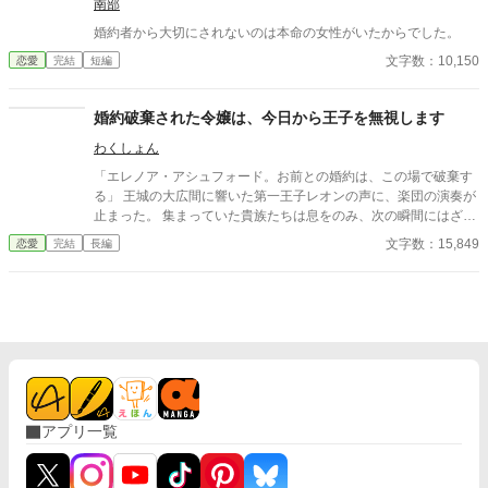
南部
婚約者から大切にされないのは本命の女性がいたからでした。
文字数：10,150
恋愛
完結
短編
婚約破棄された令嬢は、今日から王子を無視します
わくしょん
「エレノア・アシュフォード。お前との婚約は、この場で破棄す
る」 王城の大広間に響いた第一王子レオンの声に、楽団の演奏が
止まった。 集まっていた貴族たちは息をのみ、次の瞬間にはざわ
めきが広がる。 エレノアはゆっくりと顔を上げた。 目の前では、
文字数：15,849
恋愛
完結
長編
王子が腰に手を回した美しい令嬢――侯爵令嬢セシリアが勝ち誇
ったように微笑んでいる。
アプリ一覧