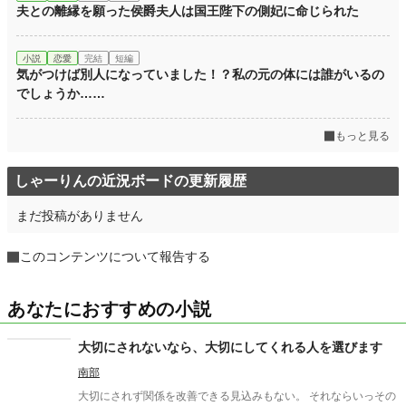
累計ポイント
537,626 pt (9,845 位)
夫との離縁を願った侯爵夫人は国王陛下の側妃に命じられた
小説
恋愛
完結
短編
気がつけば別人になっていました！？私の元の体には誰がいるの
でしょうか……
もっと見る
しゃーりんの近況ボードの更新履歴
まだ投稿がありません
このコンテンツについて報告する
あなたにおすすめの小説
大切にされないなら、大切にしてくれる人を選びます
南部
大切にされず関係を改善できる見込みもない。 それならいっその