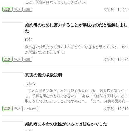
こと、関係を終わらせてしまえばいい。
文字数：10,440
恋愛
完結
短編
婚約者のために努力することが無駄なのだと理解しまし
た
南部
愛のない婚約だって努力すればどうにかなると思っていた。 それ
が間違いだとも知らずに。
文字数：10,574
恋愛
完結
短編
真実の愛の取扱説明
ましろ
「これは契約結婚だ。私には愛する人がいる。 君を抱く気はない
し、子供を産むのも君ではない」 「あら、では私は美味しいとこ
取りをしてよいということですのね？」 「は？」 真実の愛の為に
契約結婚を持ち掛ける男と、そんな男の浪漫を打ち砕く女のお
文字数：10,619
恋愛
完結
ｼｮｰﾄｼｮｰﾄ
話。 ✻ゆるふわ設定です。 気を付けていますが、誤字脱字などが
ある為、あとからこっそり修正することがあります。 ・話のタイ
トルを変更しました。
婚約者に本命の女性がいるのは明らかでした