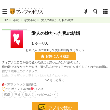
TOP
>
小説
>
恋愛小説
>
愛人の娘だった私の結婚
恋愛
完結
短編
愛人の娘だった私の結婚
しゃーりん
お気に入りに追加して更新通知を受け取ろう
お気に入り追加
ティアナは自分が父の愛人の娘だと知ったのは10歳のとき。
母の娘ではなかったと知り、落ち込んだティアナの心を軽くしてくれたのは隣に
住む９歳年上のアイザック。
以来、アイザックの家をよく訪れるようになった。
アイザックが結婚した相手フルールと二人の子供ルークとも仲良くなるがフルー
ルが亡くなってしまう。
HOTランキング 最高9位
ルークの側にいてあげたいと思ったティアナはアイザックに求婚するも、毎回軽
24h.ポイント
376pt
37,225
くあしらわれる。
恋愛
不貞
愛人
ハッピーエンド
やがて、ティアナは父に従い自分に求婚してきたサイラスに嫁ぐことになった。
しかし、サイラスは愛人の子供をティアナに育てさせるというお話です。
アプリで読む