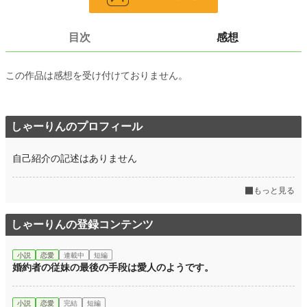
目次
感想
小説
3,654 位 / 228,692 件
恋愛
1,951 位 / 66,343 件
この作品は感想を受け付けておりません。
お気に入り
1,019
24h.ポイント
376 pt
しゃーりんのプロフィール
文字数
51,160
自己紹介の記述はありません
更新日時
2026.04.02 08:10
初回公開日時
2026.03.19 13:10
もっと見る
初回完結日時
2026.04.02 08:10
しゃーりんの登録コンテンツ
週間ポイント
4,309 pt (2,377 位)
小説
恋愛
連載中
短編
月間ポイント
15,963 pt (2,952 位)
婚約者の従妹の最後の手段は愛人のようです。
年間ポイント
535,967 pt (938 位)
小説
恋愛
完結
短編