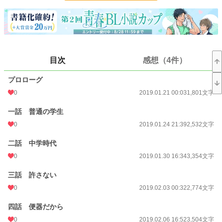
表紙イラストを描いていただきました。
イラスト：右京 梓様
小説
26,500 位 / 228,888 件
BL
6,857 位 / 31,450 件
目次
感想（4件）
お気に入り
200
プロローグ
24h.ポイント
21 pt
0
2019.01.21 00:03
1,801文字
文字数
43,376
一話 普通の学生
更新日時
2019.03.23 00:27
0
2019.01.24 21:39
2,532文字
初回公開日時
2019.01.21 00:03
二話 中学時代
初回完結日時
2019.03.23 12:07
0
2019.01.30 16:34
3,354文字
週間ポイント
168 pt (27,113 位)
三話 許さない
0
2019.02.03 00:32
2,774文字
月間ポイント
799 pt (27,316 位)
年間ポイント
11,738 pt (28,425 位)
四話 便器だから
0
2019.02.06 16:52
3,504文字