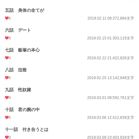
累計ポイント
292,763 pt (15,481 位)
五話 身体の全てが
0
2019.02.11 08:37
2,884文字
六話 デート
0
2019.02.15 01:30
3,119文字
七話 飯塚の本心
0
2019.02.22 21:42
2,926文字
八話 拉致
0
2019.02.25 13:14
2,948文字
九話 性奴隷
0
2019.03.01 08:59
2,761文字
十話 君の腕の中
0
2019.03.06 12:41
2,839文字
十一話 付き合うとは
0
2019.03.09 23:40
3,934文字