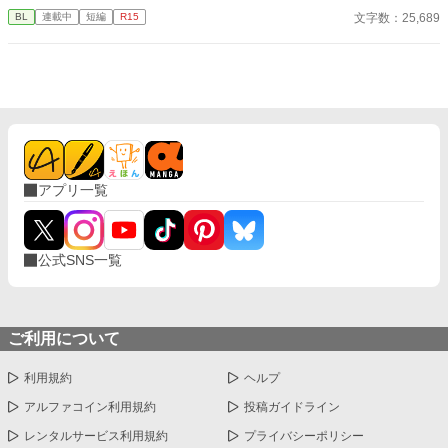
も想像していなかった。 入社三年目の篠原は、榊の直属の部下。
文字数：25,689
BL
連載中
短編
R15
真面目だが強気で、どこか挑発的な笑みを浮かべる青年。 ある
夜、取引先とのトラブル対応で二人だけが残ったオフィスで、 篠
原は上司に向かって、いつもの穏やかな口調を崩した。「……そ
んな顔、部下には見せないんですね」 疲労で僅かに緩んだ榊の表
情。 その弱さを見逃さず、篠原はデスク越しに距離を詰める。
「強がらなくていいですよ。俺の前では、もう」 指先が榊のネク
タイを掴む。 引き寄せられた瞬間、榊の理性は音を立てて崩れ
た。 拒むことも、許すこともできないまま、 彼は“部下”の手によ
って、ひとつずつ乱されていく。 言葉で支配され、触れられるた
アプリ一覧
びに、自分の知らなかった感情と快楽を知る。それは、上司とし
ての誇りを壊すほどに甘く、逃れられないほどに深い。 だが、篠
原の視線の奥に宿るのは、ただの欲望ではなかった。 そこには、
ずっと榊だけを見つめ続けてきた、静かな執着がある。 「俺、前
公式SNS一覧
から思ってたんです。 あなたが誰かに“支配される”ところ、き
っと綺麗だろうなって」 支配する側だったはずの男が、 支配され
ることで初めて“生きている”と感じてしまう――。 上司と部下、
立場も理性も、すべてが絡み合うオフィスの夜。 秘密の扉を開け
た榊は、もう戻れない。 快楽に溺れるその瞬間まで、彼を待つの
ご利用について
は破滅か、それとも救いか。 ――これは、ひとりの上司が“愛”と
いう名の支配に沈んでいく物語。
利用規約
ヘルプ
アルファコイン利用規約
投稿ガイドライン
レンタルサービス利用規約
プライバシーポリシー