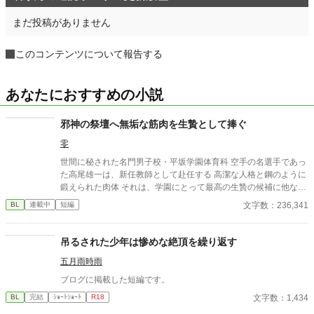
まだ投稿がありません
このコンテンツについて報告する
あなたにおすすめの小説
邪神の祭壇へ無垢な筋肉を生贄として捧ぐ
零
世間に秘された名門男子校・平坂学園体育科 空手の名選手であっ
た高尾雄一は、新任教師として赴任する 高潔な人格と鋼のように
鍛えられた肉体 それは、学園にとって最高の生贄の候補に他なら
なかった 至高の筋肉を持つ、精神を削られ意志をなくした青年を
文字数：236,341
BL
連載中
短編
太古の神に捧げるため、“水”、“風”、“土”の信奉者達が暗躍する 意
志をなくし筋肉の操り人形と化した“デク” 消える教師 山奥の男子
校で繰り広げられるダークファンタジー
吊るされた少年は惨めな絶頂を繰り返す
五月雨時雨
ブログに掲載した短編です。
文字数：1,434
BL
完結
ｼｮｰﾄｼｮｰﾄ
R18