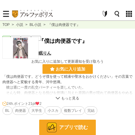
TOP
>
小説
>
BL小説
>
『僕は肉便器です』
BL
完結
長編
R18
『僕は肉便器です』
眠りん
お気に入りに追加して更新通知を受け取ろう
お気に入り追加
「僕は肉便器です。どうぞ僕を使って精液や聖水をおかけください」その言葉で
肉便器へと変貌する青年、河中悠璃。
彼は週に一度の乱交パーティーを楽しんでいた。
そんな時、肉便器となる悦びを悠璃に与えた原因の男が現れて肉便器をやめる
よう脅してきた。
便器でなければ射精が出来ない身体となってしまっている悠璃は、彼の要求を拒
24h.ポイント
21pt
2
むが……。
BL
肉便器
大学生
小スカ
複数プレイ
完結
※小スカあり
アプリで読む
2020.5.26