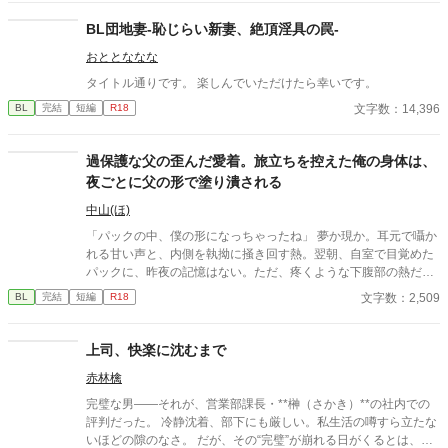
BL団地妻-恥じらい新妻、絶頂淫具の罠-
おととななな
タイトル通りです。 楽しんでいただけたら幸いです。
文字数：14,396
BL
完結
短編
R18
過保護な父の歪んだ愛着。旅立ちを控えた俺の身体は、
夜ごとに父の形で塗り潰される
中山(ほ)
「パックの中、僕の形になっちゃったね」 夢か現か。耳元で囁か
れる甘い声と、内側を執拗に掻き回す熱。翌朝、自室で目覚めた
パックに、昨夜の記憶はない。ただ、疼くような下腹部の熱だけ
が残っていた。 相談しようと向かった相手こそが、自分を侵食し
文字数：2,509
BL
完結
短編
R18
ている張本人だとも知らずに、パックは父の部屋の扉を開く。 こ
のお話はムーンライトでも投稿してます〜
上司、快楽に沈むまで
赤林檎
完璧な男――それが、営業部課長・**榊（さかき）**の社内での
評判だった。 冷静沈着、部下にも厳しい。私生活の噂すら立たな
いほどの隙のなさ。 だが、その“完璧”が崩れる日がくるとは、誰