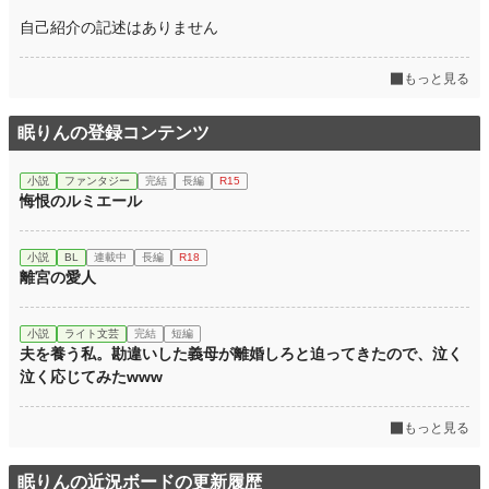
自己紹介の記述はありません
もっと見る
眠りんの登録コンテンツ
小説
ファンタジー
完結
長編
R15
悔恨のルミエール
小説
BL
連載中
長編
R18
離宮の愛人
小説
ライト文芸
完結
短編
夫を養う私。勘違いした義母が離婚しろと迫ってきたので、泣く
泣く応じてみたwww
もっと見る
眠りんの近況ボードの更新履歴