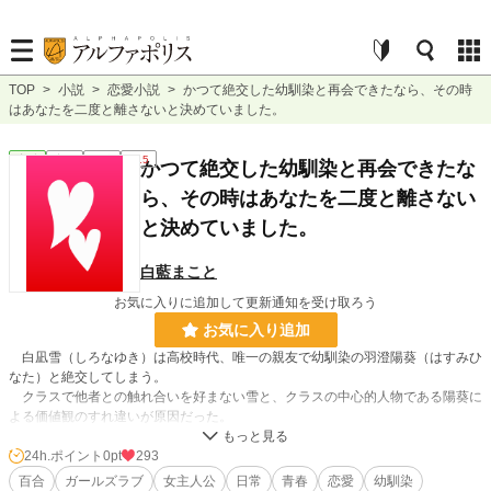
TOP
>
小説
>
恋愛小説
>
かつて絶交した幼馴染と再会できたなら、その時
はあなたを二度と離さないと決めていました。
恋愛
完結
長編
R15
かつて絶交した幼馴染と再会できたな
ら、その時はあなたを二度と離さない
と決めていました。
白藍まこと
お気に入りに追加して更新通知を受け取ろう
お気に入り追加
白凪雪（しろなゆき）は高校時代、唯一の親友で幼馴染の羽澄陽葵（はすみひ
なた）と絶交してしまう。
クラスで他者との触れ合いを好まない雪と、クラスの中心的人物である陽葵に
よる価値観のすれ違いが原因だった。
そして、お互いに素直になれないまま時間だけが過ぎてしまう。
24h.ポイント
0pt
293
数年後、社会人になった雪は高校の同窓会に参加する。
百合
ガールズラブ
女主人公
日常
青春
恋愛
幼馴染