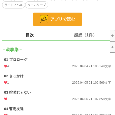
久しぶりの再会にどこか胸を躍らせていた雪だったが、そこで陽葵の訃報を知
ライトノベル
タイムリープ
らされる。
その経緯は分からず、ただ陽葵が雪に伝えたい思いがあった事だけを知る。
雪は強い後悔に苛まれ、失意の中眠りにつく。
アプリで読む
すると次に目を覚ますと高校時代に時間が巻き戻っていた。
陽葵は何を伝えようとしていたのか、その身に何があったのか。
それを知るために、雪はかつての幼馴染との縁を繋ぐために動き出す。
目次
感想（1件）
※他サイトでも掲載中です。
－幼馴染－
小説
228,758 位 / 228,758 件
01 プロローグ
恋愛
66,366 位 / 66,366 件
4
2025.04.04 21:10
3,149文字
お気に入り
16
02 きっかけ
24h.ポイント
0 pt
1
2025.04.05 21:10
2,569文字
文字数
227,289
03 喧嘩じゃない
更新日時
2025.09.10 21:10
1
2025.04.06 21:10
2,858文字
初回公開日時
2025.04.04 21:10
04 暫定友達