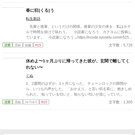
った。
は私の運命の相手なんだもん！」と、葵のデレデレは今日も過剰
の一途。周囲の冷やかしや、葵を狙う男子生徒のプレッシャーが
春に狂(くる)う
高まる中、悠太の**「幼馴染フィルター」**はついに限界を迎え
転生新語
る。 この溺愛っぷり、いつまで「家族」で通せるのか？ 甘すぎる
日常が、悠太の鈍感な理性を溶かし尽くす――最初からクライマ
先輩と後輩、というだけの関係。後輩の少女の体を、私はホテ
ックスの、超高濃度イチャイチャ・ラブコメ、開幕！
ルで時間を掛けて味わう。 小説家になろう、カクヨムに投稿し
ています。 小説家になろう→https://ncode.syosetu.com/n5251i
d/ カクヨム→https://kakuyomu.jp/works/168173306547524437
文字数：5,726
恋愛
完結
短編
R15
61
休めよ〜1ヶ月ぶりに帰ってきた彼が、玄関で離してく
れない〜
ぐぬ
1、2週間のはずが、1ヶ月になった。 チェーンロックの隙間か
ら、いつもの声がした。 「おかえり」と言い切る前に、抱きしめ
られた。 知っている匂いと、知らない匂いが混じっていた。
文字数：1,305
恋愛
完結
ｼｮｰﾄｼｮｰﾄ
R15