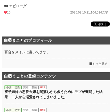
80 エピローグ
10
2025.09.10 21:10
4,034文字
白藍まことのプロフィール
百合をメインに書いてます。
もっと見る
白藍まことの登録コンテンツ
小説
恋愛
完結
長編
R15
双子姉妹の悪役令嬢を闇落ちから救うためにモブが奮闘した結
果、二人から溺愛されてしまいました。
小説
恋愛
完結
長編
R15