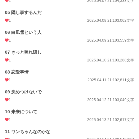
1
2025.04.07 21:10
4,333文字
初回完結日時
2025.09.10 21:28
05 隠し事するんだ
週間ポイント
21 pt (62,459 位)
1
2025.04.08 21:10
3,062文字
月間ポイント
140 pt (58,597 位)
06 白凪雪という人
年間ポイント
11,341 pt (29,025 位)
1
2025.04.09 21:10
3,559文字
累計ポイント
33,147 pt (55,369 位)
07 きっと照れ隠し
1
2025.04.10 21:10
3,288文字
08 恋愛事情
1
2025.04.11 21:10
2,811文字
09 決めつけないで
1
2025.04.12 21:10
3,049文字
10 未来について
1
2025.04.13 21:10
2,617文字
11 ワンちゃんなのかな