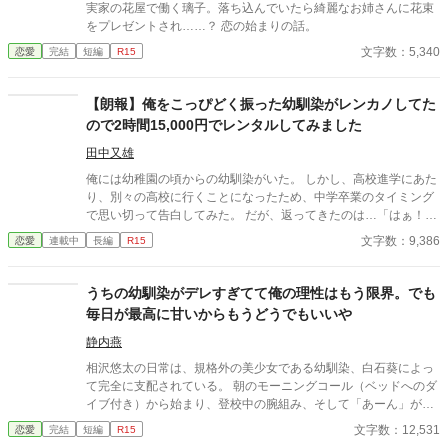
実家の花屋で働く璃子。落ち込んでいたら綺麗なお姉さんに花束
をプレゼントされ……？ 恋の始まりの話。
文字数：5,340
恋愛
完結
短編
R15
【朗報】俺をこっぴどく振った幼馴染がレンカノしてた
ので2時間15,000円でレンタルしてみました
田中又雄
俺には幼稚園の頃からの幼馴染がいた。 しかし、高校進学にあた
り、別々の高校に行くことになったため、中学卒業のタイミング
で思い切って告白してみた。 だが、返ってきたのは…「はぁ！？
誰があんたみたいなのと付き合うのよ！」という酷い言葉だっ
文字数：9,386
恋愛
連載中
長編
R15
た。 それからは家は近所だったが、それからは一度も話をするこ
ともなく、高校を卒業して、俺たちは同じ大学に行くことになっ
た。 そんなある日、とある噂を聞いた。 どうやら、あいつがレン
うちの幼馴染がデレすぎてて俺の理性はもう限界。でも
タル彼女なるものを始めたとか…。 気持ち悪いと思いながらも俺
毎日が最高に甘いからもうどうでもいいや
は予約を入れるのであった。 そうして、デート当日。 待ち合わせ
場所に着くと、後ろから彼女がやってきた。 「あ、ごめんね！待
静内燕
たせちゃっ…た…よ…ね」と、どんどんと顔が青ざめる。 「…待
相沢悠太の日常は、規格外の美少女である幼馴染、白石葵によっ
ってないよ。マイハニー」 「なっ…！？なんであんたが…！ばっ
て完全に支配されている。 朝のモーニングコール（ベッドへのダ
かじゃないの！？」 「あんた…？何を言っているんだい？彼女が
イブ付き）から始まり、登校中の腕組み、そして「あーん」が義
彼氏にあんたとか言わないよね？」 「頭おかしいんじゃない
務付けられた手作り弁当。誰もが羨むラブラブっぷりだが、悠太
文字数：12,531
恋愛
完結
短編
R15
の…」 そうして、ドン引きする幼馴染と俺は初デートをするのだ
はこれを「家族愛」だと頑なに誤解（無視）している。 「ゆーた