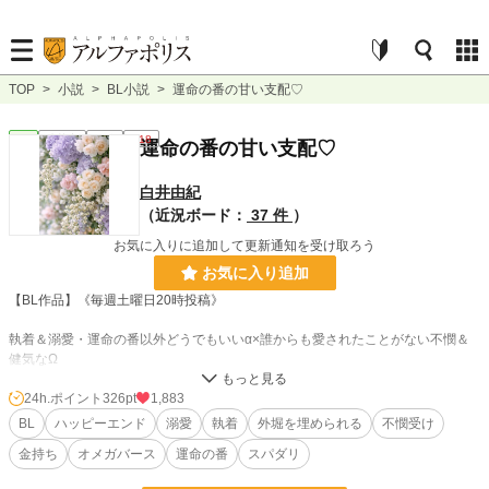
TOP
>
小説
>
BL小説
>
運命の番の甘い支配♡
BL
連載中
長編
R18
運命の番の甘い支配♡
白井由紀
（近況ボード：
37 件
）
お気に入りに追加して更新通知を受け取ろう
お気に入り追加
【BL作品】《毎週土曜日20時投稿》
執着＆溺愛・運命の番以外どうでもいいα×誰からも愛されたことがない不憫＆
健気なΩ
誰からも愛されず、孤独に生きてきたオメガの千紘(ちひろ)は、昔から運命の番
24h.ポイント
326pt
1,883
に憧れがあり、心の支えだった。母親の借金のために上京し、アルバイトで生活
BL
ハッピーエンド
溺愛
執着
外堀を埋められる
不憫受け
をしながら運命の番との出会いを待ち続けていたが、出会えなかった。ある日、
金持ち
オメガバース
運命の番
スパダリ
バイトの先輩からアルファとオメガが集う、パーティーの招待券を貰う。そこ
で、運命の番と出会うが、手の届かない存在だということを知り、諦めていたと