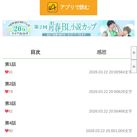
ころ、絡んできたアルファから運命の番に助けて貰った。
アプリで読む
その後、ダンスに誘われ踊った後、引き止められて発情してしまった。発情期
中、優しくしてもらったことに戸惑い、自分には不釣り合いだと感じて逃げ出し
てしまう……
不憫なオメガが運命の番と出会って溺愛される、シンデレラストーリー♡
目次
感想
★ハッピーエンド作品です
※この作品は、BL作品です。苦手な方はそっと回れ右してください🙏
第1話
91
2026.03.22 20:00
584文字
※これは創作物です、都合がいいように解釈させていただくことがありますので
ご了承ください🙇‍♂️
第2話
※フィクション作品です
78
2026.03.22 20:00
629文字
※誤字脱字は見つけ次第訂正しますが、脳内変換、受け流してくれると幸いです
第3話
81
2026.03.22 20:00
468文字
小説
4,430 位 / 229,019 件
第4話
BL
893 位 / 31,494 件
90
2026.03.22 20:00
1,004文字
お気に入り
244