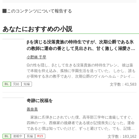
このコンテンツについて報告する
あなたにおすすめの小説
βを演じる没落貴族の特待生ですが、次期公爵である氷
の教師に運命の番として見出され、甘く激しく溺愛され
ています
小野林 千早
Ωの性を隠し、βとして生きる没落貴族の特待生アレン。 彼は薬
で本能を抑え込み、孤独に学園生活を送っていた。 しかし、誰も
が畏怖する氷の教手であり、次期公爵のヴィルヘルム・クレイグ
と出会ったことで運命は一変する。 抗体ができてしまった薬。 限
文字数：41,583
BL
完結
短編
界を迎える身体。 秘密を知られれば全てを失うはずだった。 だ
が、強大なαであるヴィルヘルムが与えたのは、罰ではなく不器
用で甘い絶対的な庇護だった。 「君の全てを守りたい」 身分差と
奇跡に祝福を
陰謀が渦巻く学園で、運命の番に惹かれ合う二人の、甘く切ない
善奈美
溺愛ファンタジー。
家族に爪弾きにされていた僕。高等部三学年に進級してすぐ、
四神の一つ、西條家の後継者である彼が記憶喪失になった。運命
であると僕は知っていたけど、ずっと避けていた。でも、記憶が
なくなったことで僕は彼と過ごすことになった。でも、記憶が戻
文字数：183,162
BL
連載中
長編
R15