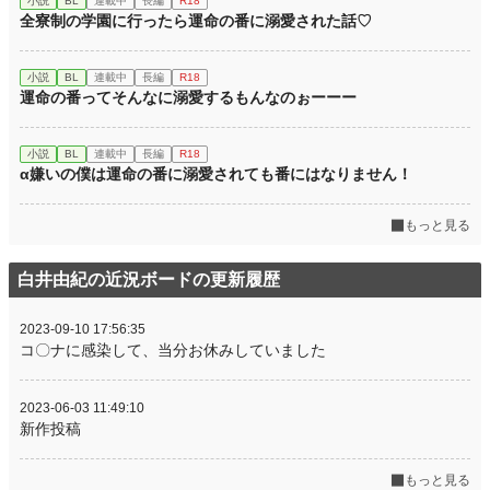
小説
BL
連載中
長編
R18
全寮制の学園に行ったら運命の番に溺愛された話♡
小説
BL
連載中
長編
R18
運命の番ってそんなに溺愛するもんなのぉーーー
小説
BL
連載中
長編
R18
α嫌いの僕は運命の番に溺愛されても番にはなりません！
もっと見る
白井由紀の近況ボードの更新履歴
2023-09-10 17:56:35
コ〇ナに感染して、当分お休みしていました
2023-06-03 11:49:10
新作投稿
もっと見る