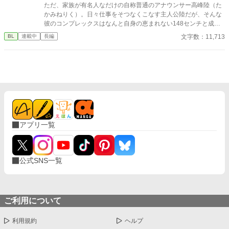
ただ、家族が有名人なだけの自称普通のアナウンサー高峰陸（た
かみねりく）。日々仕事をそつなくこなす主人公陸だが、そんな
彼のコンプレックスはなんと自身の恵まれない148センチと成人
男性の平均身長を大いに下回る身長の低さ。過去自身の身長が原
文字数：11,713
BL
連載中
長編
因で様々なトラブルに巻き込まれそれ以降から厚底の靴で身長を
盛るように。また、陸は内気な性格の為職場では表情が固く仕事
は信頼できるが真面目でとっつきづらいという印象を持たれてお
り職場で孤立したつまらない日々を歩んでいる。そんな陸だが、
とある人気ドッキリ番組をきっかけに陸自身の周囲からの印象が
変わっていくことに、、、、
アプリ一覧
公式SNS一覧
ご利用について
利用規約
ヘルプ