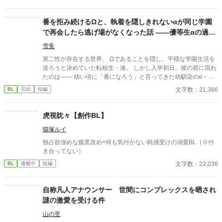
ったら終わり、そんな関係だった。 ※不定期更新になります。
番を拒み続けるΩと、執着を隠しきれないαが同じ学園
で再会したら逃げ場がなくなった話 ――優等生αの過保
護な束縛は恋か支配か
雪兎
第二性が存在する世界。 Ωであることを隠し、平穏な学園生活を
送ろうと決めていた転校生・湊。 しかし入学初日、彼の前に現れ
たのは―― 幼い頃に「番になろう」と言ってきた幼馴染のα・蓮
だった。 成績優秀、容姿端麗、生徒から絶大な信頼を集める完璧
文字数：21,386
BL
完結
短編
なα。 だが湊だけが知っている。 彼が異常なほど執着深いこと
を。 「大丈夫、全部管理してあげる」 「君が困らないようにして
るだけだよ」 座席、時間割、交友関係、体調管理。 いつの間にか
虎視眈々【創作BL】
整えられていく環境。 逃げ場のない距離。 番を拒みたいΩと、手
猫塚ルイ
放す気のないα。 これは保護か、それとも束縛か。 閉じた学園の
中で、二人の関係は静かに歪み始める――。
独占欲強めな腹黒攻め×何も気付かない鈍感受けの溺愛BL（※付
き合ってない）
文字数：22,036
BL
連載中
短編
自称凡人アナウンサー 世間にコンプレックスを晒され
謎の激愛を受ける件
山の里