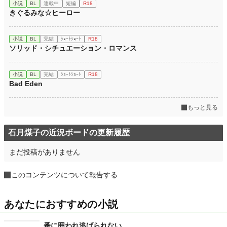
小説
BL
連載中
短編
R18
きぐるみな☆ヒーロー
小説
BL
完結
ｼｮｰﾄｼｮｰﾄ
R18
ソリッド・シチュエーション・ロマンス
小説
BL
完結
ｼｮｰﾄｼｮｰﾄ
R18
Bad Eden
もっと見る
石月煤子の近況ボードの更新履歴
まだ投稿がありません
このコンテンツについて報告する
あなたにおすすめの小説
番に囲われ逃げられない