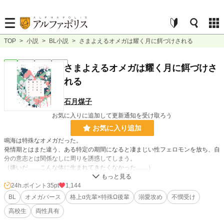
TOP
>
小説
>
BL小説
>
さまよえるオメガは耀く月に餌づけされる
BL
完結
短編
R18
さまよえるオメガは耀く月に餌づけさ
れる
石月煤子
お気に入りに追加して更新通知を受け取ろう
お気に入り追加
鳴海は特殊なオメガだった。
発情期とはまた違う、ある特定の期間になると凄まじい性フェロモンを放ち、自
分の意志とは関係なしに周りを誘惑してしまう。
（嫌いだ……こんな体に生まれてきたくなかった……）
異質な体に不安を抱えて生きてきた鳴海は、進学先の高校で、学園トップのアル
ファと謳われる戒と出会う。
24h.ポイント
35pt
1,144
「怖がらせるつもりはない。鳴海に興味がある。それだけだ」
BL
オメガバース
格上α先輩×特殊Ω後輩
溺愛攻め
不憫受け
最初はその格上オーラに気圧されていたが、友人や家族を大切にする、何故だか
高校生
両性具有
お菓子やパンを会う度にくれる上級生に戸惑いながらも打ち解けていく……。
▲表紙は素材をお借りしています／あぐりりんこ様(pixiv:ID 1460801)▲