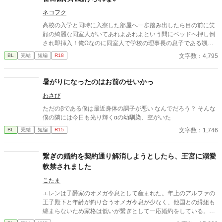
ネコフク
高校の入学と同時に入寮した部屋へ一歩踏み出したら目の前に笑
顔の綺麗な同室人がいてあれよあれよという間にベッドへ押し倒
され即挿入！俺Ωなのに同室人で学校の理事長の息子である颯人
と一緒にα寮で生活する事に。「ヒートが来たら噛むから」と宣
文字数：4,795
BL
完結
短編
R18
言され有言実行され番に。そんなヤベェ奴に捕まったΩとヤベェα
のちょっとしたお話。 結局現状を受け入れている受けとどこまで
も囲い込もうとする攻めです。オメガバース。
暑がりになったのはお前のせいかっ
わさび
ただのβである僕は最近身体の調子が悪い なんでだろう？ そんな
僕の隣には今日も光り輝くαの幼馴染、空がいた
文字数：1,746
BL
完結
短編
R15
繋ぎの婚約を契約通り解消しようとしたら、王宮に溺愛
軟禁されました
こたま
エレンは子爵家のオメガ令息として産まれた。年上のアルファの
王子殿下と年齢が釣り合うオメガ令息が少なく、他国との縁組も
纏まらないため家格は低いが繋ぎとして一応婚約をしている。王
子のことは兄のように慕っており、初恋の人ではあるけれど、契