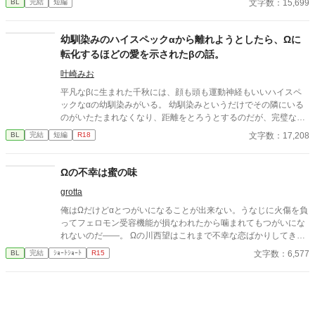
文字数：15,699
BL
完結
短編
約終了時期か王子に想い人が現れた時には解消されるものと考え
ていた。ところが婚約解消時期の直前に王子宮に軟禁された。結
婚を承諾するまでここから出さないと王子から溢れるほどの愛を
幼馴染みのハイスペックαから離れようとしたら、Ωに
与えられる。ハッピーエンドオメガバースBLです。
転化するほどの愛を示されたβの話。
叶崎みお
平凡なβに生まれた千秋には、顔も頭も運動神経もいいハイスペ
ックなαの幼馴染みがいる。 幼馴染みというだけでその隣にいる
のがいたたまれなくなり、距離をとろうとするのだが、完璧なα
として周りから期待を集める幼馴染みαは「失敗できないから練
文字数：17,208
BL
完結
短編
R18
習に付き合って」と千秋を頼ってきた。 大事な幼馴染みの願いな
らと了承すれば、「まずキスの練習がしたい」と言い出して──。
幼馴染みαの執着により、βから転化し後天性Ωになる話です。両
Ωの不幸は蜜の味
片想いのハピエンです。 他サイト様にも投稿しております。
grotta
俺はΩだけどαとつがいになることが出来ない。うなじに火傷を負
ってフェロモン受容機能が損なわれたから噛まれてもつがいにな
れないのだ――。 Ωの川西望はこれまで不幸な恋ばかりしてき
た。 そんな自分でも良いと言ってくれた相手と結婚することにな
文字数：6,577
BL
完結
ｼｮｰﾄｼｮｰﾄ
R15
るも、直前で婚約は破棄される。 何もかも諦めかけた時、望に同
居を持ちかけてきたのはマンションのオーナーである北条雪哉だ
った。 6千文字程度のショートショート。 思いついてダダっと書
いたので設定ゆるいです。