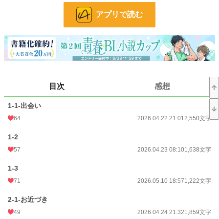
アプリで読む
小説
19,672 位 / 228,788 件
BL
4,879 位 / 31,418 件
お気に入り
85
24h.ポイント
35 pt
目次
感想
文字数
45,816
更新日時
2026.05.08 20:33
1-1-出会い
64
2026.04.22 21:01
2,550文字
初回公開日時
2026.04.22 21:01
1-2
初回完結日時
2026.05.08 20:33
57
2026.04.23 08:10
1,638文字
週間ポイント
217 pt (23,775 位)
1-3
月間ポイント
1,327 pt (20,530 位)
71
2026.05.10 18:57
1,222文字
年間ポイント
32,139 pt (14,439 位)
2-1-お近づき
累計ポイント
32,293 pt (56,096 位)
49
2026.04.24 21:32
1,859文字