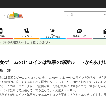
Web
稿漫画
レンタル
絵本ひろば
ビジ
コンテンツ大賞
ンは執事の溺愛ルートから抜け出せない
女ゲームのヒロインは執事の溺愛ルートから抜け
那 凛
願の18禁乙女ゲームのヒロインに転生したからにはハーレムライフを送ろう！そう
かも積極的に迫ってくるから恋人同士になってしまった。けれど前から知っていた
女ゲームのオープニング前日に記憶が戻った私は執事に溺愛されて毎日愛されなが
ーエンドに向けて頑張って日常を送っていく溺愛ストーリー。
溺愛ですがヒロインと執事がシチュエーションを変えてひたすらエッチしてます。
す。