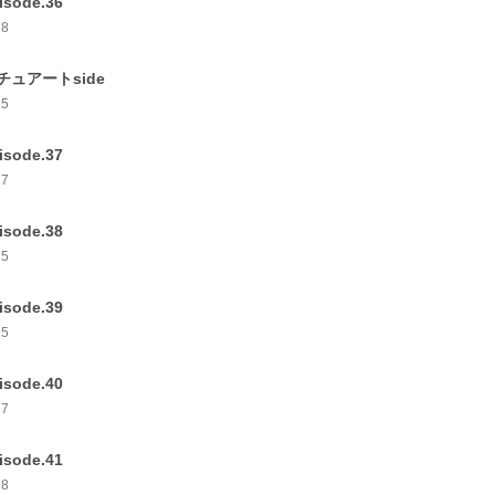
isode.36
28
チュアートside
15
isode.37
17
isode.38
25
isode.39
15
isode.40
17
isode.41
18