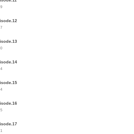
isode.11
29
isode.12
37
isode.13
30
isode.14
24
isode.15
24
isode.16
25
isode.17
31