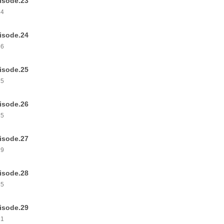
isode.23
24
isode.24
26
isode.25
25
isode.26
25
isode.27
29
isode.28
25
isode.29
31