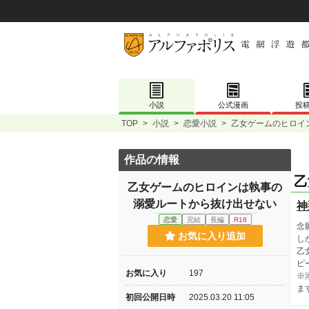
小説
公式漫画
投
TOP
>
小説
>
恋愛小説
>
乙女ゲームのヒロイ
作品の情報
乙
乙女ゲームのヒロインは執事の
溺愛ルートから抜け出せない
神
恋愛
完結
長編
R18
念
お気に入り追加
し
乙
ピ
お気に入り
197
※
ま
初回公開日時
2025.03.20 11:05