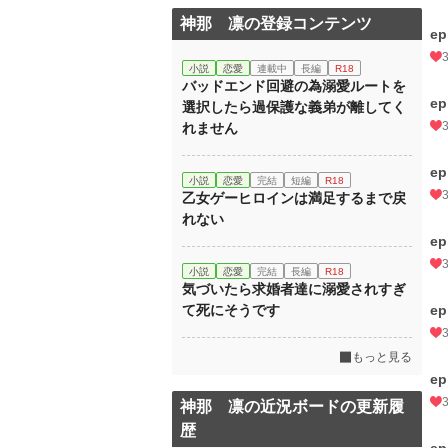
神那 凛の登録コンテンツ
ep
小説
恋愛
連載中
長編
R18
バッドエンド回避の為溺愛ルートを
ep
選択したら過保護な義弟が離してく
れません
ep
小説
恋愛
完結
短編
R18
乙女ゲーヒロインは満足するまで戻
れない
ep
小説
恋愛
完結
長編
R18
気づいたら求婚者達に溺愛されすぎ
て死にそうです
ep
もっと見る
ep
神那 凛の近況ボードの更新履
歴