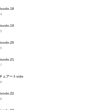
isode.18
24
isode.19
25
isode.20
25
isode.21
27
チュアートside
26
isode.22
26