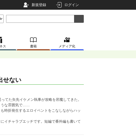
新規登録
ログイン
ネス
書籍
メディア化
出せない
思ってた矢先イケメン執事が攻略を邪魔してきた。
ような雰囲気で……
らも時折発生するエロイベントをこなしながらハッ
常にイチャラブエッチです。短編で番外編も書いて