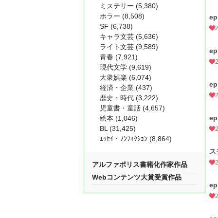
ミステリー (5,380)
ホラー (8,508)
ep
SF (6,738)
キャラ文芸 (5,636)
ライト文芸 (9,589)
ep
青春 (7,921)
現代文学 (9,619)
大衆娯楽 (6,074)
ep
経済・企業 (437)
歴史・時代 (3,222)
児童書・童話 (4,657)
ep
絵本 (1,046)
BL (31,425)
ｴｯｾｲ・ﾉﾝﾌｨｸｼｮﾝ (8,864)
ス
アルファポリス書籍化作家作品
Webコンテンツ大賞受賞作品
ep