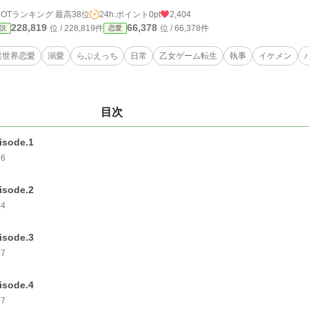
HOTランキング 最高38位
24h.ポイント
0pt
2,404
228,819
66,378
位 / 228,819件
位 / 66,378件
説
恋愛
異世界恋愛
溺愛
らぶえっち
日常
乙女ゲーム転生
執事
イケメン
目次
isode.1
36
isode.2
44
isode.3
37
isode.4
37