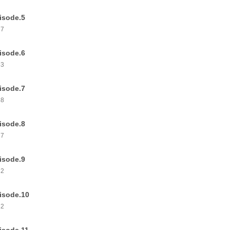
isode.5
37
isode.6
33
isode.7
38
isode.8
37
isode.9
32
isode.10
32