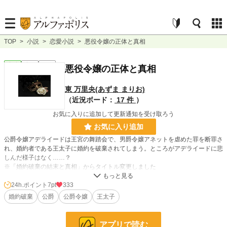
TOP
>
小説
>
恋愛小説
>
悪役令嬢の正体と真相
恋愛
完結
短編
悪役令嬢の正体と真相
東 万里央(あずま まりお)
（近況ボード：
17 件
）
お気に入りに追加して更新通知を受け取ろう
お気に入り追加
公爵令嬢アデライードは王宮の舞踏会で、男爵令嬢アネットを虐めた罪を断罪さ
れ、婚約者である王太子に婚約を破棄されてしまう。ところがアデライードに悲
しんだ様子はなく……？
※「婚約破棄の結末と真相」からタイトル変更しました
24h.ポイント
7pt
333
小説
38,278 位 / 228,847 件
婚約破棄
公爵
公爵令嬢
王太子
恋愛
16,590 位 / 66,372 件
お気に入り
2,006
アプリで読む