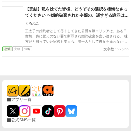
も)はブラウザバックをお勧めします。 ※本編六話＋番外編六話
の全十二話。 ※番外編の王太子視点はヤンデレ注意報が発令され
【完結】私を捨てた皆様、どうぞその選択を後悔なさっ
ています。
てください 〜婚約破棄された令嬢の、遅すぎる謝罪はお
断りです〜
くろねこ
王太子の婚約者として尽くしてきた公爵令嬢エリシアは、ある日
突然、身に覚えのない罪で断罪され婚約破棄を言い渡される。 味
方だと思っていた家族も友人も、誰一人として彼女を庇わなかっ
た。 ――けれど、彼らは知らなかった。 彼女こそが国を支えてい
文字数：92,966
恋愛
完結
短編
た“本当の功労者”だったことを。 すべてを失ったはずの令嬢が選
んだのは、 復讐ではなく「関わらない」という選択。 だがその選
択こそが、彼らにとって最も残酷な“ざまぁ”の始まりだった。
アプリ一覧
公式SNS一覧