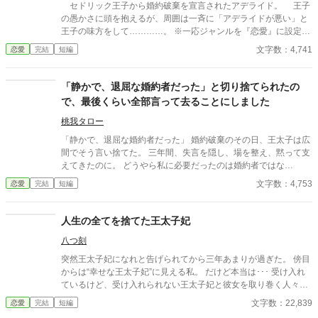
ください。 ※2026/07/28 関連作品に接続するために若干修整し
セドリック王子から婚約破棄を宣言されたアデライド。 王子
た「スピンオフルート」を追加しました。 ーーーーーーーーーー
の愚かさに頭を抱えるが、周囲は一斉に「アデライドが悪い」と
【「ですよね！シリーズ」について】 本作は「ですよね！シリー
王子の味方をして…………。 ※一応ジャンルを『恋愛』に設定し
ズ」の第１作目です。 ◆ シリーズラインナップ ・1作目：『真実
てありますが、甘さ控えめです。
文字数：4,741
恋愛
完結
短編
の愛は何よりも優先される』と婚約破棄した王子、「ですよ
ね！」と言われる。（※本作） ・2作目：『お姉様、そのネック
レス素敵ね』と微笑んだ義妹は、何も欲しがっていない件につい
「静かで、退屈な婚約者だった」と切り捨てられたの
て ・3作目：追放されない重戦士は、商人になりたかっただけな
で、最後くらい全部言って去ることにしました
のに ・4作目：婚約破棄で返り討ちにされた元王子、「真実の
愛」で世界を救う？
桃我タロー
「静かで、退屈な婚約者だった」 婚約破棄のその日、王太子は広
間でそう言い捨てた。 三年間、失言を隠し、場を整え、黙って支
えてきたのに。 どうやら私に必要だったのは婚約者ではな
く、“便利な人”という役割だけだったらしい。 しかも隣には、つ
文字数：4,753
恋愛
完結
短編
い三日前まで殿下の従兄に求婚していた令嬢まで立っていて―
―。 ならばもう、黙っている理由はない。 これは、最後まで笑っ
て終わるつもりだった令嬢が、自分の声を取り戻す話。
人生の全てを捨てた王太子妃
八つ刻
突然王太子妃になれと告げられてから三年あまりが過ぎた。 傍目
からは“幸せな王太子妃”に見える私。 だけど本当は･･･ 受け入れ
ているけど、受け入れられない王太子妃と彼女を取り巻く人々の
話。 ※※※幸せな話とは言い難いです※※※ タグをよく見て読ん
文字数：22,839
恋愛
完結
短編
でください。ハッピーエンドが好みの方(一方通行の愛が駄目な方