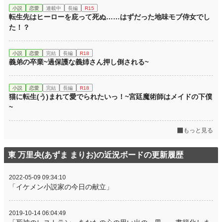
小説
恋愛
連載中
長編
R15
転生先はヒーローを庇って死ぬ……はずだった地味モブ侍女でし
た！？
小説
恋愛
完結
長編
R18
義弟の卒業~過保護な義姉さん押し倒される~
小説
恋愛
完結
長編
R18
猫に転生(う)まれて愛でられたいっ！~宮廷魔術師はメイドの下僕
~
もっと見る
東 万里央(あずま まりお)の近況ボードの更新履歴
2022-05-09 09:34:10
「イケメン小説家の今日の献立」
2019-10-14 06:04:49