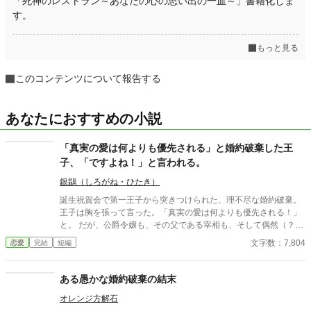
「死神のレストラン～あなたの心の思い出の一皿～」書籍化しま
す。
もっと見る
このコンテンツについて報告する
あなたにおすすめの小説
「真実の愛は何よりも優先される」と婚約破棄した王
子、「ですよね！」と言われる。
銀鶲（しろがね・ひたき）
誕生祝賀会で第一王子から突きつけられた、理不尽な婚約破棄。
王子は胸を張って言った。「真実の愛は何よりも優先される！」
と。 ​だが、公爵令嬢も、その父である宰相も、そして偶然（？）
その場に居合わせた隣国の第二王子も、全員が内心でガッツポー
文字数：7,804
恋愛
完結
短編
ズを決めていた。 ​「あの王子なら、必ず考えなしな計画を実行す
る。それに関しては信頼していた」 ​愚行を完璧に計算に入れて動
いていた公爵家による、おそろしくスピーディーな王権強奪（セ
ある愚かな婚約破棄の結末
ルフ自滅）の記録。 ※全4話＋番外編1話のサクッと読める短編で
オレンジ方解石
す。凄惨な不幸描写はありません。後味爽快な論破劇をお楽しみ