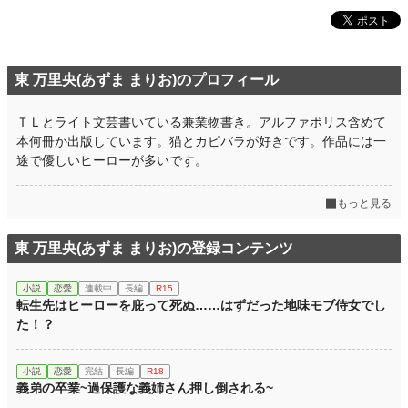
初回完結日時
2018.03.14 06:17
週間ポイント
63 pt (41,753 位)
東 万里央(あずま まりお)のプロフィール
月間ポイント
252 pt (47,007 位)
年間ポイント
4,745 pt (47,096 位)
ＴＬとライト文芸書いている兼業物書き。アルファポリス含めて
本何冊か出版しています。猫とカピバラが好きです。作品には一
累計ポイント
8,347,756 pt (335 位)
途で優しいヒーローが多いです。
もっと見る
東 万里央(あずま まりお)の登録コンテンツ
小説
恋愛
連載中
長編
R15
転生先はヒーローを庇って死ぬ……はずだった地味モブ侍女でし
た！？
小説
恋愛
完結
長編
R18
義弟の卒業~過保護な義姉さん押し倒される~