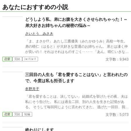
あなたにおすすめの小説
どうしよう私、弟にお腹を大きくさせられちゃった！～
弟大好きお姉ちゃんの秘密の悩み～
さいとう みさき
「ま、まさか!?」 あたし三鷹優美（みたかゆうみ）高校一年生。
弟の晴仁（はると）が大好きな普通のお姉ちゃん。 弟とは凄く仲
が良いの！ それはそれはものすごく‥‥‥ 「あん、晴仁いきなり
そんなのお口に入らないよぉ～♡」 そんな関係のあたしたち。 で
文字数：9,943
恋愛
完結
ｼｮｰﾄｼｮｰﾄ
もある日トイレであたしはアレが来そうなのになかなか来ないの
も気にもせずスカートのファスナーを上げると‥‥‥ 「うそっ！
お腹が出て来てる!?」 お姉ちゃんの秘密の悩みです。
三回目の人生も「君を愛することはない」と言われたの
で、今度は私も拒否します
冬野月子
「君を愛することは、決してない」 結婚式を挙げたその夜、夫は
私にそう告げた。 私には過去二回、別の人生を生きた記憶があ
る。 そうして毎回同じように言われてきた。 逃げた一回目、我慢
した二回目。いずれも上手くいかなかった。 だから今回は。
文字数：5,073
恋愛
完結
短編
終わりにします