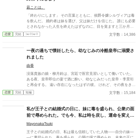
凪ことは。
「終わりにします」 その言葉とともに、侯爵令嬢シルヴィアは毒
を飲んだ。 婚約者は妹を選び、父は妹だけを信じた。 誰にも必要
とされなかった人生を終えたはずなのに、目を覚ますと三か月前
へと時間は巻き戻っていた。 もう、誰かに愛されるためだけに生
文字数：14,386
恋愛
完結
ｼｮｰﾄｼｮｰﾄ
きるのはやめよう。 そう決めた彼女は、静かに運命を書き換えて
いく。 これは、一度死んだ少女が、自分自身の人生を取り戻すた
めの物語。
一夜の過ちで懐妊したら、幼なじみの冷酷皇帝に溺愛さ
れました
由香
没落貴族の娘・柳月鈴は、宮廷で医官見習いとして働いていた。
ある夜、皇帝即位の宴で酒に酔い、幼なじみだった皇帝・李景珩
と再会する。 遠い存在になったはずの彼。 けれど、その夜をきっ
かけに月鈴の運命は大きく動き出す。 冷酷と恐れられる皇帝が、
文字数：15,184
恋愛
完結
短編
なぜか彼女だけには甘すぎて――。
私が王子との結婚式の日に、妹に毒を盛られ、公衆の面
前で辱められた。でも今、私は時を戻し、運命を変えに
来た。
MayonakaTsuki
王子との結婚式の日、私は最も信頼していた人物――自分の妹―
―に裏切られた。毒を盛られ、公開の場で辱められ、未来の王に