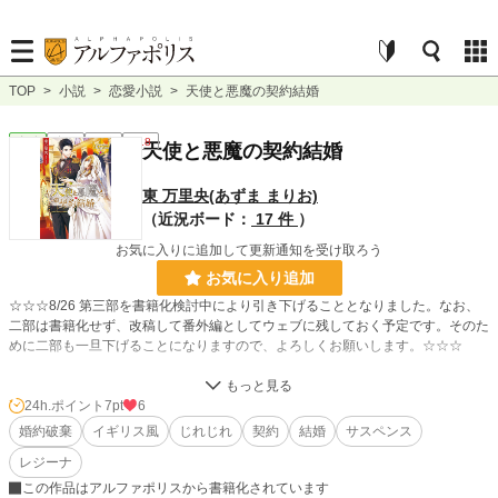
TOP
>
小説
>
恋愛小説
>
天使と悪魔の契約結婚
恋愛
完結
長編
R18
天使と悪魔の契約結婚
東 万里央(あずま まりお)
（近況ボード：
17 件
）
お気に入りに追加して更新通知を受け取ろう
お気に入り追加
☆☆☆8/26 第三部を書籍化検討中により引き下げることとなりました。なお、
二部は書籍化せず、改稿して番外編としてウェブに残しておく予定です。そのた
めに二部も一旦下げることになりますので、よろしくお願いします。☆☆☆
婚約破棄から始まる契約結婚？――子爵令嬢セラフィナは悲惨な状況にあった。
婚約者に腹違いの妹に心変わりをされ、舞踏会で婚約を破棄されたのだ。その後
24h.ポイント
7pt
6
セラフィナを疎んでいた実父と継母に、修道院に送られようとしていたのだが逃
婚約破棄
イギリス風
じれじれ
契約
結婚
サスペンス
亡。
レジーナ
ところがその潜伏先で名門ハワード家の美貌の公爵・グリフィンに出会い、浚わ
れた挙げ句にこうプロポーズされた。
この作品はアルファポリスから書籍化されています