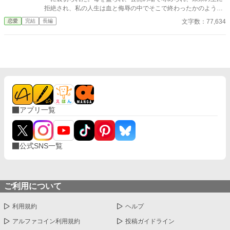
拒絶され、私の人生は血と侮辱の中でそこで終わったかのように
思えた。しかし、死が私を迎えたとき、不可能なことが起きた―
文字数：77,634
恋愛
完結
長編
―私は同じ回廊で、祭壇の前で目を覚まし、あらゆる涙、嘘、そ
して一撃の記憶をそのまま覚えていた。今、二度目のチャンスを
得た私は、ただ一つの使命を持つ――真実を突き止め、奪われた
ものを取り戻し、私を破滅させた者たちにその代償を払わせる。
もはや、何も以前のままではない。何も許されない。
アプリ一覧
公式SNS一覧
ご利用について
利用規約
ヘルプ
アルファコイン利用規約
投稿ガイドライン