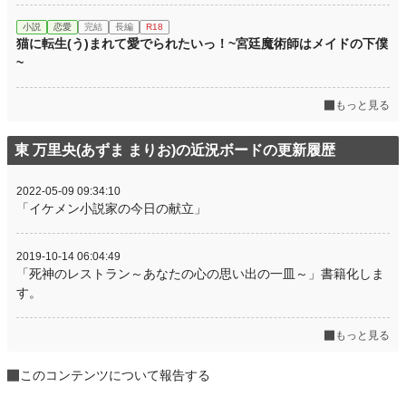
小説
恋愛
完結
長編
R18
猫に転生(う)まれて愛でられたいっ！~宮廷魔術師はメイドの下僕
~
もっと見る
東 万里央(あずま まりお)の近況ボードの更新履歴
2022-05-09 09:34:10
「イケメン小説家の今日の献立」
2019-10-14 06:04:49
「死神のレストラン～あなたの心の思い出の一皿～」書籍化しま
す。
もっと見る
このコンテンツについて報告する