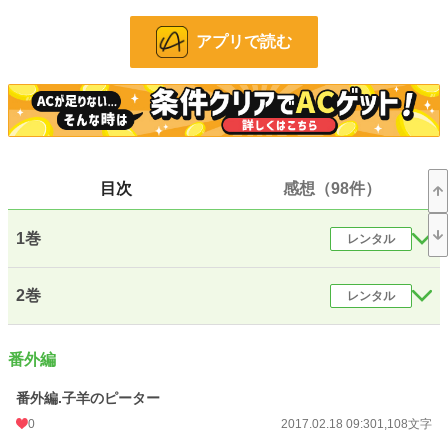
「セラフィナ嬢、私と結婚しないか？ この結婚には双方にメリットがあるはず
だ」
アプリで読む
オトナでちょっと皮肉屋の公爵と、大人しくも頑張り屋なお嬢様との、ミステリ
ーとヒューマンドラマもからんだシンデレラロマンス。異世界の英国風の王国が
舞台です。
★本編完結しました。以降はその都度番外編を追加していきますが、一旦完結と
させていただきます。
☆キス以上の性行為があるページには☆が付いています。苦手な方は飛ばして下
さい。
☆重複投稿。ただし、こちらはR18バージョンで本家です。不快感を覚える方は
目次
感想（98件）
ご注意ください。
小説
36,982 位 / 228,570 件
1巻
レンタル
恋愛
16,089 位 / 66,310 件
2巻
レンタル
お気に入り
4,066
24h.ポイント
7 pt
番外編
文字数(レンタル含む)
331,858
番外編.子羊のピーター
更新日時
2018.10.01 12:18
0
2017.02.18 09:30
1,108文字
初回公開日時
2016.08.08 19:41