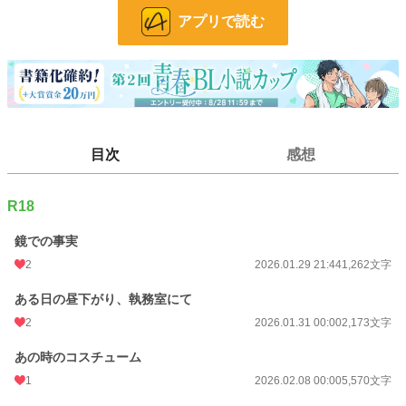
アプリで読む
24h.ポイント
0 pt
文字数
17,186
更新日時
2026.04.04 00:00
初回公開日時
2026.01.29 21:44
目次
感想
初回完結日時
2026.04.04 21:05
週間ポイント
0 pt (228,832 位)
R18
月間ポイント
21 pt (99,984 位)
鏡での事実
年間ポイント
3,096 pt (56,851 位)
2
2026.01.29 21:44
1,262文字
累計ポイント
3,096 pt (146,152 位)
ある日の昼下がり、執務室にて
2
2026.01.31 00:00
2,173文字
あの時のコスチューム
1
2026.02.08 00:00
5,570文字