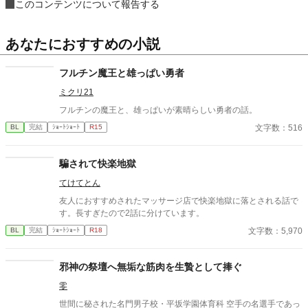
このコンテンツについて報告する
あなたにおすすめの小説
フルチン魔王と雄っぱい勇者
ミクリ21
フルチンの魔王と、雄っぱいが素晴らしい勇者の話。
文字数：516
BL
完結
ｼｮｰﾄｼｮｰﾄ
R15
騙されて快楽地獄
てけてとん
友人におすすめされたマッサージ店で快楽地獄に落とされる話で
す。長すぎたので2話に分けています。
文字数：5,970
BL
完結
ｼｮｰﾄｼｮｰﾄ
R18
邪神の祭壇へ無垢な筋肉を生贄として捧ぐ
零
世間に秘された名門男子校・平坂学園体育科 空手の名選手であっ