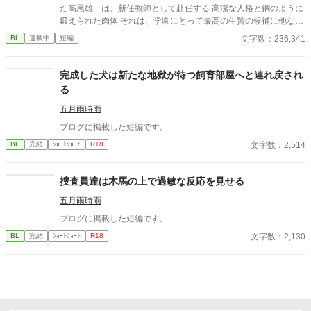
た高尾雄一は、新任教師として赴任する 高潔な人格と鋼のように
鍛えられた肉体 それは、学園にとって最高の生贄の候補に他なら
なかった 至高の筋肉を持つ、精神を削られ意志をなくした青年を
文字数：236,341
BL
連載中
短編
太古の神に捧げるため、“水”、“風”、“土”の信奉者達が暗躍する 意
志をなくし筋肉の操り人形と化した“デク” 消える教師 山奥の男子
校で繰り広げられるダークファンタジー
完成した犬は新たな地獄が待つ飼育部屋へと連れ戻され
る
五月雨時雨
ブログに掲載した短編です。
文字数：2,514
BL
完結
ｼｮｰﾄｼｮｰﾄ
R18
捜査員達は木馬の上で過敏な反応を見せる
五月雨時雨
ブログに掲載した短編です。
文字数：2,130
BL
完結
ｼｮｰﾄｼｮｰﾄ
R18