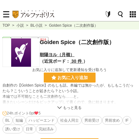
TOP
>
小説
>
BL小説
>
Golden Spice（二次創作版）
BL
完結
ｼｮｰﾄｼｮｰﾄ
R18
Golden Spice（二次創作版）
朝陽ヨル（月嶺）
（近況ボード：
30 件
）
お気に入りに追加して更新通知を受け取ろう
お気に入り追加
自創作の【Golden Spice】のもしも話。本編では無かったが、もしもこうだっ
たら？こういうことが起きたら？という小話。
本編では不可能なことも二次創作なら……と。
書きたいシーンだけをピックアップして書くので、急に始まります。
24h.ポイント
0pt
5
小説
228,832 位 / 228,832 件
BL
短編
ハッピーエンド
社会人同士
男前受け
男前攻め
IF
BL
31,436 位 / 31,436 件
誘い受け
日常
完結済み
お気に入り
5