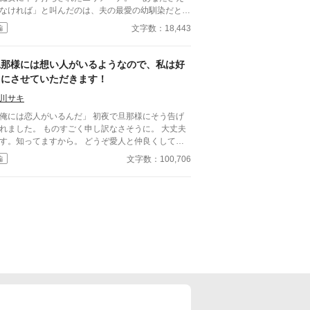
った伯爵邸は、ヴァランティーヌの細やかな差配が
なければ」と叫んだのは、夫の最愛の幼馴染だとい
くなったことで急速に機能不全に陥り、没落の一途
女。 それでも経済的に困窮する実家を救うため、
文字数：18,443
編
たどる。激しい後悔に苛まれたエリファスは彼女を
リアーナは泣き寝入りするしかなかった。
れ戻そうとするが、そこには驚くべき真実と、完璧
までの「ざまぁ」が待ち受けていた。
旦那様には想い人がいるようなので、私は好
きにさせていただきます！
川サキ
には恋人がいるんだ」 初夜で旦那様にそう告げ
れました。 ものすごく申し訳なさそうに。 大丈夫
す。知ってますから。 どうぞ愛人と仲良くしてく
さいね。 私は好きにさせていただきますので。
文字数：100,706
編
々自適なお飾り妻の快適ライフを送っていたら、
那様が接近してくるのですが。 どうぞ、お構いな
。