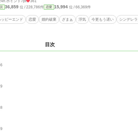
24h.ポイント
7pt
361
36,859
15,994
位 / 228,786件
位 / 66,369件
説
恋愛
ハッピーエンド
恋愛
婚約破棄
ざまぁ
浮気
今更もう遅い
シンデレラ
目次
46
39
48
49