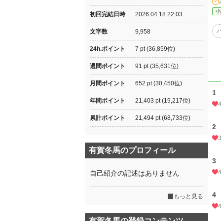
小
初回完結日時
2026.04.18 22:03
文字数
9,958
24h.ポイント
7 pt (36,859位)
週間ポイント
91 pt (35,631位)
月間ポイント
652 pt (30,450位)
1
年間ポイント
21,403 pt (19,217位)
累計ポイント
21,494 pt (68,733位)
2
有賀冬馬のプロフィール
3
自己紹介の記述はありません
4
もっと見る
有賀冬馬の登録コンテンツ