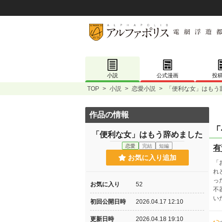
小説
公式漫画
投
TOP
>
小説
>
恋愛小説
>
「便利な女」はもう
作品の情報
「
「便利な女」はもう辞めました
恋愛
完結
短編
有
お気に入り追加
「
れ
っ
お気に入り
52
不
い
初回公開日時
2026.04.17 12:10
更新日時
2026.04.18 19:10