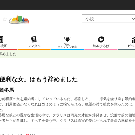
Web
稿漫画
レンタル
絵本ひろば
ビジ
コンテンツ大賞
辞めました
便利な女」はもう辞めました
賀冬馬
お前程度の女を婚約者にしてやっているんだ、感謝しろ」――浮気を繰り返す婚約
ど、利用価値がなくなればゴミのように捨てられる。絶望の淵で彼女を救ったのは
た。
器用な彼との温かな生活の中で、クラリスは商売の才能を爆発させ、没落寸前の領
た者たちが自滅し、すべてを失う中、クラリスは真実の愛に守られて最高の幸福を