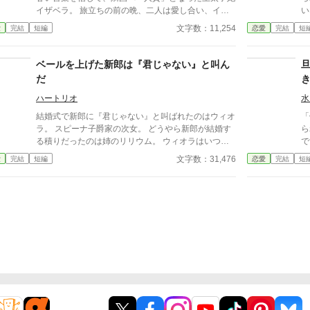
失
イザベラ。 旅立ちの前の晩、二人は愛し合い、イザ
い
な
ベラのお腹には新しい命が宿った。すぐに夫に知らせ
う
文字数：11,254
愛
完結
短編
恋愛
完結
短
を
たイザベラだったが、夫から届いた返信は、信じられ
エ
連
ない内容だった。 「それは本当に私の子供なの
な
か？」
ベールを上げた新郎は『君じゃない』と叫ん
だ
ハートリオ
水
結婚式で新郎に『君じゃない』と叫ばれたのはウィオ
「俺
ラ。 スピーナ子爵家の次女。 どうやら新郎が結婚す
ら
る積りだったのは姉のリリウム。 ウィオラはいつも
で
『じゃない方』 認められない、 選ばれない… そんな
だ
文字数：31,476
愛
完結
短編
恋愛
完結
短
ウィオラは―― 中世ヨーロッパ風異世界でのお話で
悠
す。 よろしくお願いします。 ＊本作品の無断転載・
旦
AI学習への利用を禁止します。
く