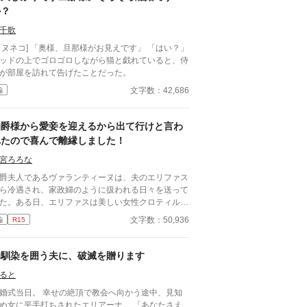
か？
千歌
 「奥様、旦那様がお見えです」 「はい？」
ッドの上でゴロゴロしながら猫と戯れていると、侍
が部屋を訪れて告げたことだった。
文字数：42,686
編
伯爵様から愛妾を迎えるから出て行けと言わ
れたので喜んで離縁しました！
宮ろろな
爵夫人であるヴァランティーヌは、夫のエリファス
ら冷遇され、家政婦のように扱われる日々を送って
た。ある日、エリファスは美しい女性クロティルド
本邸に連れ帰り、「彼女を愛妾にする。お前との婚
文字数：50,936
編
R15
は終わりだ」と冷酷に離縁を言い渡す。ヴァランテ
ーヌは引き留めることもせず、静かにそれを受け入
て館を去った。 自由の身となった彼女を待ってい
幼馴染を囲う夫に、破滅を贈ります
のは、以前から彼女の類まれなる意匠の才能と清ら
ると
な心を慕っていた、隣国の若き公爵カジミールだっ
。カジミールの領地で温かく迎えられ、本来の輝き
婚式当日。 幸せの絶頂で教会へ向かう途中、見知
取り戻していくヴァランティーヌ。 一方、彼女を
ぬ女に平手打ちされたエリアーナ。 「あなたさえ