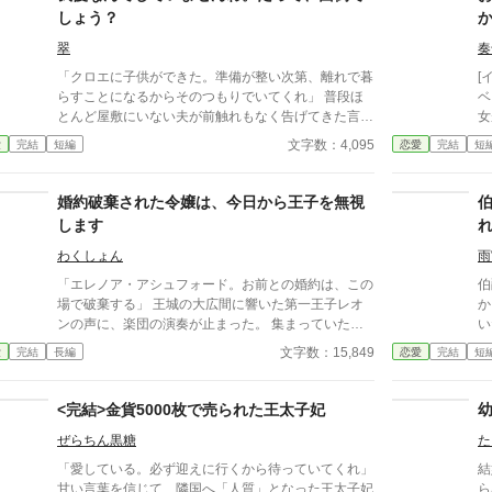
しょう？
翠
奏
「クロエに子供ができた。準備が整い次第、離れで暮
[イヌネコ]
らすことになるからそのつもりでいてくれ」 普段ほ
ベ
とんど屋敷にいない夫が前触れもなく告げてきた言葉
女
をきっかけに、レティシアは“三年間”の契約を終わら
文字数：4,095
愛
完結
短編
恋愛
完結
短
せることにした。 赤の他人を屋敷に迎えることはし
ない。 不要なものに感情を砕く理由などない。 「だ
って、面倒でしょう？」 不誠実な夫も、無意味な結
婚約破棄された令嬢は、今日から王子を無視
婚も、 この際すべて切り捨ててしまいましょう。
します
わくしょん
雨
「エレノア・アシュフォード。お前との婚約は、この
伯
場で破棄する」 王城の大広間に響いた第一王子レオ
か
ンの声に、楽団の演奏が止まった。 集まっていた貴
い
族たちは息をのみ、次の瞬間にはざわめきが広がる。
を
文字数：15,849
愛
完結
長編
恋愛
完結
短
エレノアはゆっくりと顔を上げた。 目の前では、王
姻
子が腰に手を回した美しい令嬢――侯爵令嬢セシリア
ィ
が勝ち誇ったように微笑んでいる。
れ
<完結>金貨5000枚で売られた王太子妃
た
ぜらちん黒糖
た
か
た
​「愛している。必ず迎えに行くから待っていてくれ」 ​
結
を
甘い言葉を信じて、隣国へ「人質」となった王太子妃
ら