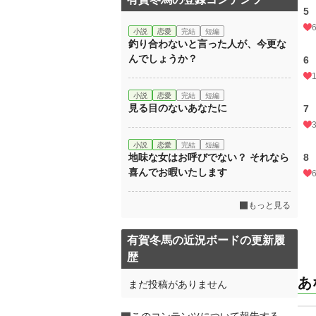
5
小説
恋愛
完結
短編
釣り合わないと言った人が、今更な
んでしょうか？
6
小説
恋愛
完結
短編
見る目のないあなたに
7
小説
恋愛
完結
短編
地味な女はお呼びでない？ それなら
8
喜んでお暇いたします
もっと見る
有賀冬馬の近況ボードの更新履
歴
あ
まだ投稿がありません