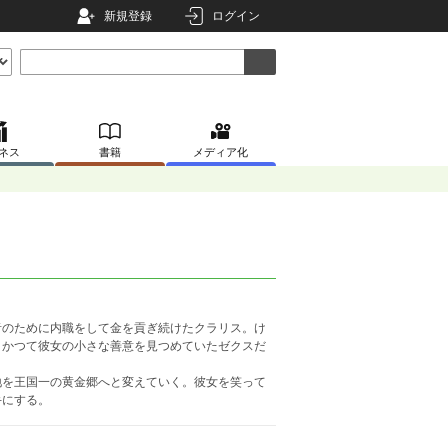
新規登録
ログイン
ネス
書籍
メディア化
者のために内職をして金を貢ぎ続けたクラリス。け
、かつて彼女の小さな善意を見つめていたゼクスだ
地を王国一の黄金郷へと変えていく。彼女を笑って
手にする。