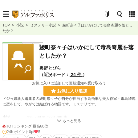
TOP
>
小説
>
ミステリー小説
>
綾町奈々子はいかにして毒島奇麗を落とし
たか？
ミステリー
完結
長編
綾町奈々子はいかにして毒島奇麗を落
としたか？
奥野とびら
（近況ボード：
24 件
）
お気に入りに追加して更新通知を受け取ろう
お気に入り追加
ドジっ娘新人編集者の綾町奈々子が自分が担当する高飛車な美人作家・毒島綺麗
に恋をして、やがては結ばれる物語です。ミステリです。
小説
228,788 位 / 228,788 件
HOTランキング 最高60位
ミステリー
5,381 位 / 5,381 件
24h.ポイント
0pt
5