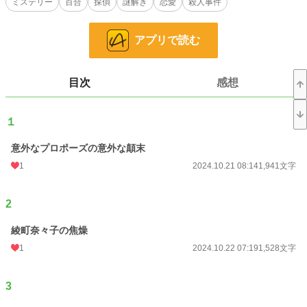
お気に入り
ミステリー
5
百合
探偵
謎解き
恋愛
殺人事件
24h.ポイント
0 pt
アプリで読む
文字数
90,899
更新日時
2024.12.07 05:46
目次
感想
初回公開日時
2024.10.21 08:14
１
初回完結日時
2024.12.09 08:08
週間ポイント
0 pt (228,788 位)
意外なプロポーズの意外な顛末
1
2024.10.21 08:14
1,941文字
月間ポイント
85 pt (68,805 位)
年間ポイント
295 pt (116,077 位)
2
累計ポイント
22,081 pt (67,896 位)
綾町奈々子の焦燥
1
2024.10.22 07:19
1,528文字
3