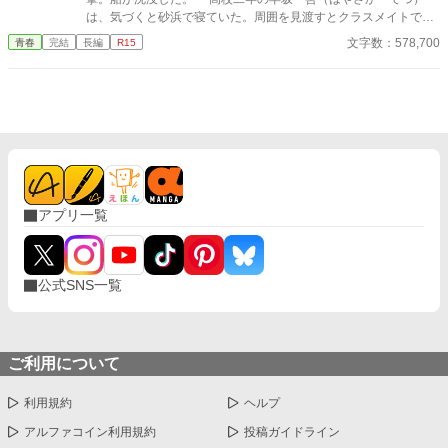
は、気づくと砂浜で寝ていた。周囲を見渡すとクラスメイトで美
少女の天音 愛（あまね まな）が隣に倒れていた。 どうや
文字数：578,700
青春
完結
長編
R15
ら、漂流して流されていたようだった。 帰ろうにも島は『無人
島』。 しばらくは島で生きていくしかなくなった。天音と共に
無人島サバイバルをしていくのだが……クラスの女子が次々に見
つかり、やがてハーレムに。 男一人と女子十五人で……取り合
いに発展！？
アプリ一覧
公式SNS一覧
ご利用について
利用規約
ヘルプ
アルファコイン利用規約
投稿ガイドライン