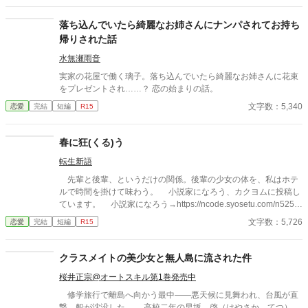
とは一切関係ありません。 表紙画像はAIイラストです。下着が生
成できないのでビキニで代用しています。
落ち込んでいたら綺麗なお姉さんにナンパされてお持ち
帰りされた話
水無瀬雨音
実家の花屋で働く璃子。落ち込んでいたら綺麗なお姉さんに花束
をプレゼントされ……？ 恋の始まりの話。
文字数：5,340
恋愛
完結
短編
R15
春に狂(くる)う
転生新語
先輩と後輩、というだけの関係。後輩の少女の体を、私はホテ
ルで時間を掛けて味わう。 小説家になろう、カクヨムに投稿し
ています。 小説家になろう→https://ncode.syosetu.com/n5251i
d/ カクヨム→https://kakuyomu.jp/works/168173306547524437
文字数：5,726
恋愛
完結
短編
R15
61
クラスメイトの美少女と無人島に流された件
桜井正宗@オートスキル第1巻発売中
修学旅行で離島へ向かう最中――悪天候に見舞われ、台風が直
撃。船が沈没した。 高校二年の早坂 啓（はやさか てつ）