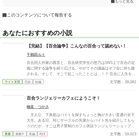
もっと見る
このコンテンツについて報告する
あなたにおすすめの小説
【完結】【百合論争】こんなの百合って認めない！
千鶴田ルト
百合同人作家の茜音と、百合研究学生の悠乃はSNS上で百合の定
義に関する論争を繰り広げる。やがてその議論はオフ会に持ち越
される。そして、そこで起こったこととは…！？ 百合に人生を賭
けた二人が、ぶつかり合い、話し合い、惹かれ合う。百合とは何
文字数：38,081
ライト文芸
完結
短編
か。友情とは。恋愛とは。 すべての百合好きに捧げる、論争系百
合コメディ！
百合ランジェリーカフェにようこそ！
楠富 つかさ
主人公、下条藍はバイトを探すちょっと胸が大きい普通の女子
大生。ある日、同じサークルの先輩からバイト先を紹介してもら
うのだが、そこは男子禁制のカフェ併設ランジェリーショップ
で！？ ちょっとハレンチなお仕事カフェライフ、始まりま
文字数：59,023
青春
連載中
長編
R15
す！！ ※この物語はフィクションであり実在の人物・団体・法律