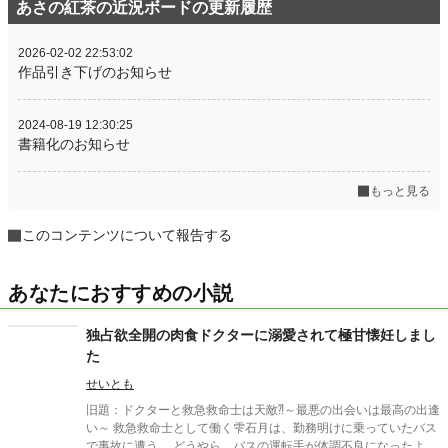
あさの紅茶の近況ボードの更新履歴
2026-02-02 22:53:02
作品引き下げのお知らせ
2024-08-19 12:30:25
書籍化のお知らせ
もっと見る
このコンテンツについて報告する
あなたにおすすめの小説
独占欲全開の肉食ドクターに溺愛されて極甘懐妊しまし
た
せいとも
旧題：ドクターと救急救命士は天敵⁈～最悪の出会いは最高の出逢
い～ 救急救命士として働く雫石月は、勤務明けに乗っていたバス
で事故に遭う。 どうやら、バスの運転手が体調不良になったよう