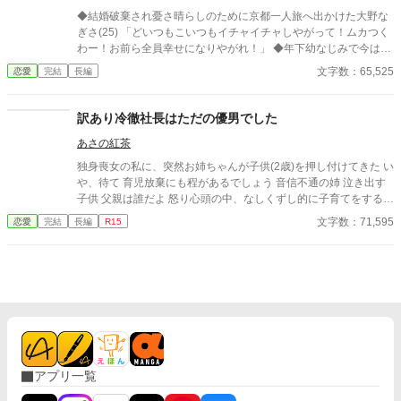
◆結婚破棄され憂さ晴らしのために京都一人旅へ出かけた大野な
ぎさ(25) 「どいつもこいつもイチャイチャしやがって！ムカつく
わー！お前ら全員幸せになりやがれ！」 ◆年下幼なじみで今は京
都の大学にいる富田潤(20) 「京都案内しようか？今どこ？」 再会
文字数：65,525
恋愛
完結
長編
した幼なじみである潤は実は子どもの頃からなぎさのことが好き
で、このチャンスを逃すまいと猛アプローチをかける。 「俺はも
う子供じゃない。俺についてきて、なぎ」 「そんなこと言って、
訳あり冷徹社長はただの優男でした
後悔しても知らないよ？」
あさの紅茶
独身喪女の私に、突然お姉ちゃんが子供(2歳)を押し付けてきた い
や、待て 育児放棄にも程があるでしょう 音信不通の姉 泣き出す
子供 父親は誰だよ 怒り心頭の中、なしくずし的に子育てをするこ
とになった私、橋本美咲(23歳) これはもう、人生詰んだと思った
文字数：71,595
恋愛
完結
長編
R15
********** この作品は他のサイトにも掲載しています
アプリ一覧