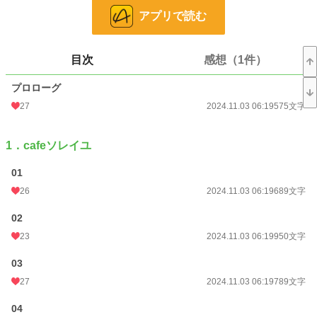
佐倉莉子（28）
アプリで読む
×
石井穂高（31）
目次
感想（1件）
*****
プロローグ
このお話は他のサイトにも掲載しています。
27
2024.11.03 06:19
575文字
小説
31,962 位 / 228,955 件
恋愛
13,631 位 / 66,405 件
1．cafeソレイユ
お気に入り
94
01
26
2024.11.03 06:19
689文字
24h.ポイント
14 pt
文字数
02
105,769
23
2024.11.03 06:19
950文字
更新日時
2024.12.11 00:00
03
初回公開日時
2024.11.03 06:19
27
2024.11.03 06:19
789文字
初回完結日時
2024.12.11 19:21
04
週間ポイント
98 pt (34,656 位)