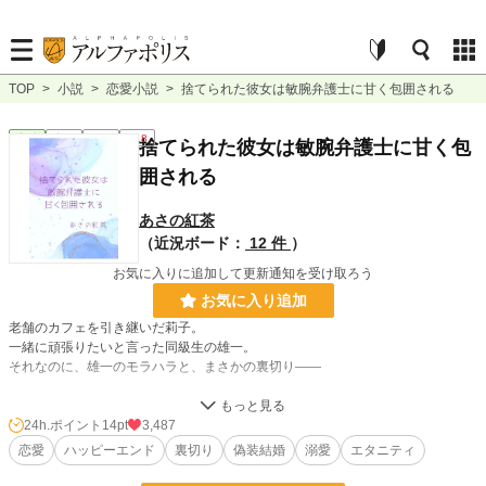
TOP
>
小説
>
恋愛小説
>
捨てられた彼女は敏腕弁護士に甘く包囲される
恋愛
完結
長編
R18
捨てられた彼女は敏腕弁護士に甘く包
囲される
あさの紅茶
（近況ボード：
12 件
）
お気に入りに追加して更新通知を受け取ろう
お気に入り追加
老舗のカフェを引き継いだ莉子。
一緒に頑張りたいと言った同級生の雄一。
それなのに、雄一のモラハラと、まさかの裏切り――
「うち、来ますか？」
24h.ポイント
14pt
3,487
救ってくれたのはカフェの常連客である弁護士の石井穂高。
恋愛
ハッピーエンド
裏切り
偽装結婚
溺愛
エタニティ
甘くて優しい言葉が、傷心の莉子を癒していく――