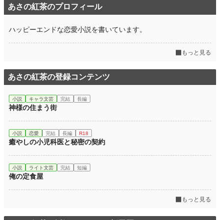
あさの紅茶のプロフィール
ハッピーエンドな恋愛小説を書いています。
もっと見る
あさの紅茶の登録コンテンツ
小説
キャラ文芸
完結
長編
神様の住まう街
小説
恋愛
完結
長編
R18
癒やしの小児科医と秘密の契約
小説
ライト文芸
完結
短編
俺の定食屋
もっと見る