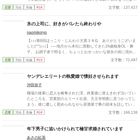
だ。 乗客にAEDを探してきてもらうように頼み、救助活動をして
文字数：137,427
恋愛
完結
長編
R18
いるとボサボサ頭のマスク姿の男がAEDを持ってバスに乗り込ん
できた。 受け取ろうとすると邪魔だと言われる。 そして、月のこ
とを『チビ団子』と呼んだのだ。 医療従事者と思われるボサボサ
氷の上司に、好きがバレたら終わりや
マスク男は運転手の処置をして、月が文句を言う間もなく、救急
naomikoryo
車に同乗して去ってしまった。 最悪の出会いをし、二度と会いた
くない相手の正体は⁇ 作品はフィクションです。 本来の仕事内容
【♪♪♪第8回ほっこり・じんわり大賞３８位 ありがとうございま
とは異なる描写があると思います。
した(^^)♪♪♪】 ──地方から本社に異動してきた29歳独身OL・舞
子。 お調子者で明るく、ちょっとおせっかいな彼女の前に現れた
のは、 “氷のように冷たい”と社内で噂される40歳のイケメン上
文字数：72,497
恋愛
完結
短編
R15
司・本庄誠。 最初は「怖い」としか思えなかったはずのその人
が、 実は誰よりもまっすぐで、優しくて、不器用な人だと知った
とき―― 舞子の中で、恋が芽生えはじめる。 でも、彼には誰も知
ヤンデレエリートの執愛婚で懐妊させられます
らない過去があった。 そして舞子は、自分の恋心を隠しながら、
沖田弥子
ゆっくりとその心の氷を溶かしていく。 ◆恋って、“バレたら終
わり”なんやろか？ ◆それとも、“言わな、始まらへん”んやろか？
職場の後輩に恋人を略奪された澪。終業後に堪えきれず泣いてい
そんな揺れる想いを抱えながら、仕事も恋も全力投球。 笑って、
たところを、営業部のエリート社員、天王寺明夜に見つかってし
泣いて、つまずいて――それでも、前を向く彼女の姿に、きっと
まう。彼に優しく慰められながら居酒屋で事の顛末を話していた
あなたも自分を重ねたくなる。 関西出身のヒロイン×無口な年上
が、なぜか明夜と一夜を過ごすことに――!? 明夜は傷心した自
文字数：166,138
恋愛
完結
長編
R18
上司の、20話で完結するライト文芸ラブストーリー。 仕事に恋に
分を慰めてくれただけだ、と考える澪だったが、翌朝「責任をと
揺れるすべてのOLさんたちへ。 「この恋、うちのことかも」と
ってほしい」と明夜に迫られ、婚姻届にサインしてしまった。突
思わず呟きたくなる、等身大の恋を、ぜひ読んでみてください。
如始まった新婚生活。明夜は澪の心と身体を幸せで満たしてくれ
年下男子に追いかけられて極甘求婚されています
ていたが、徐々に明夜のヤンデレな一面が見えてきて――執着強
あさの紅茶
めな旦那様との極上溺愛ラブストーリー！