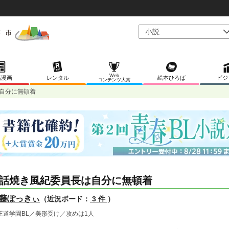
Web
稿漫画
レンタル
絵本ひろば
ビジ
コンテンツ大賞
自分に無頓着
話焼き風紀委員長は自分に無頓着
藤ぽっきぃ
（近況ボード：
3 件
）
王道学園BL／美形受け／攻めは1人