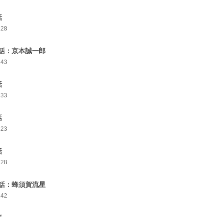
話
128
話：京本誠一郎
143
話
133
話
123
話
128
話：蜂須賀流星
142