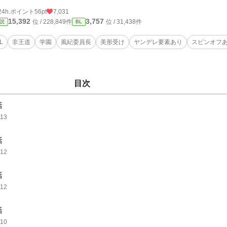
24h.ポイント
56pt
7,031
15,392
3,757
位 / 228,849件
位 / 31,438件
説
BL
L
非王道
学園
風紀委員長
美形受け
ヤンデレ要素あり
スピンオフ
目次
話
113
話
112
話
112
話
110