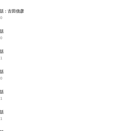
7話：古田信彦
80
8話
90
9話
81
0話
80
1話
91
2話
81