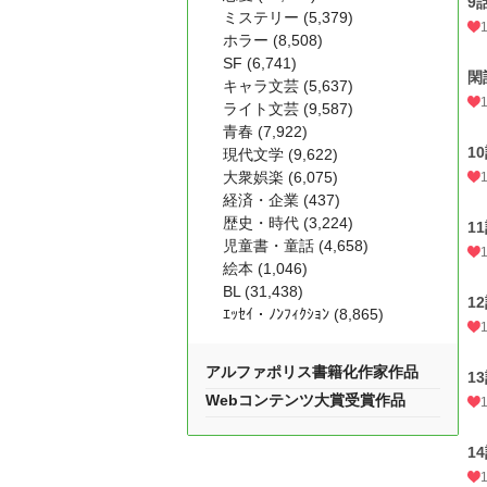
9
ミステリー (5,379)
ホラー (8,508)
SF (6,741)
閑
キャラ文芸 (5,637)
ライト文芸 (9,587)
青春 (7,922)
1
現代文学 (9,622)
大衆娯楽 (6,075)
経済・企業 (437)
歴史・時代 (3,224)
1
児童書・童話 (4,658)
絵本 (1,046)
BL (31,438)
1
ｴｯｾｲ・ﾉﾝﾌｨｸｼｮﾝ (8,865)
アルファポリス書籍化作家作品
1
Webコンテンツ大賞受賞作品
1