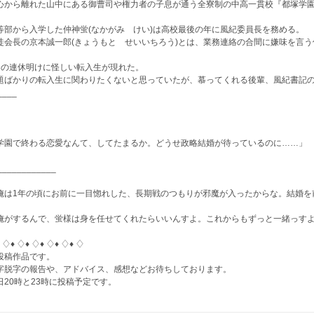
心から離れた山中にある御曹司や権力者の子息が通う全寮制の中高一貫校『都塚学
等部から入学した仲神蛍(なかがみ けい)は高校最後の年に風紀委員長を務める。
徒会長の京本誠一郎(きょうもと せいいちろう)とは、業務連絡の合間に嫌味を言う
月の連休明けに怪しい転入生が現れた。
題ばかりの転入生に関わりたくないと思っていたが、慕ってくれる後輩、風紀書記の
____
学園で終わる恋愛なんて、してたまるか。どうせ政略結婚が待っているのに……」
____________
俺は1年の頃にお前に一目惚れした、長期戦のつもりが邪魔が入ったからな。結婚を
俺がするんで、蛍様は身を任せてくれたらいいんすよ。これからもずっと一緒っす
 ♢♦︎ ♢♦︎ ♢♦︎ ♢♦︎ ♢♦︎ ♢
投稿作品です。
字脱字の報告や、アドバイス、感想などお待ちしております。
日20時と23時に投稿予定です。