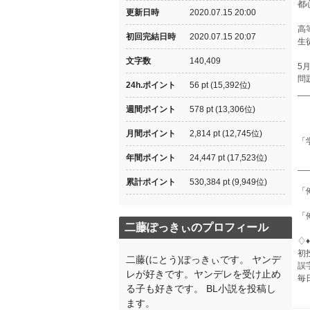
都
更新日時
2020.07.15 20:00
高
初回完結日時
2020.07.15 20:07
生
文字数
140,409
5
問
24h.ポイント
56 pt (15,392位)
__
週間ポイント
578 pt (13,306位)
月間ポイント
2,814 pt (12,745位)
「
年間ポイント
24,447 pt (17,523位)
__
累計ポイント
530,384 pt (9,949位)
「
「
二藤ぽっきぃのプロフィール
♢♦︎
初
二藤(にとう)ぽっきぃです。 ヤンデ
誤
レが好きです。ヤンデレを受け止め
毎
る子も好きです。 BL小説を投稿し
ます。