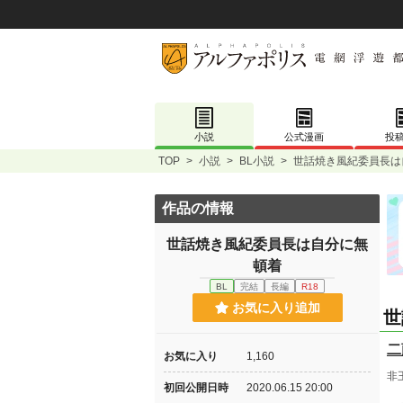
小説
公式漫画
投
TOP
>
小説
>
BL小説
>
世話焼き風紀委員長は
作品の情報
世話焼き風紀委員長は自分に無
頓着
BL
完結
長編
R18
お気に入り追加
世
二
お気に入り
1,160
非
初回公開日時
2020.06.15 20:00