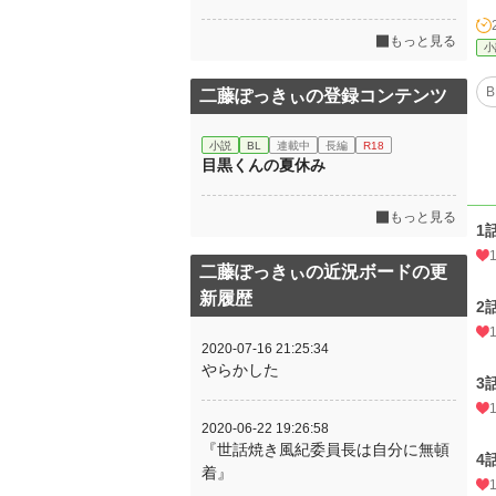
もっと見る
小
B
二藤ぽっきぃの登録コンテンツ
小説
BL
連載中
長編
R18
目黒くんの夏休み
もっと見る
1
二藤ぽっきぃの近況ボードの更
新履歴
2
2020-07-16 21:25:34
やらかした
3
2020-06-22 19:26:58
『世話焼き風紀委員長は自分に無頓
4
着』