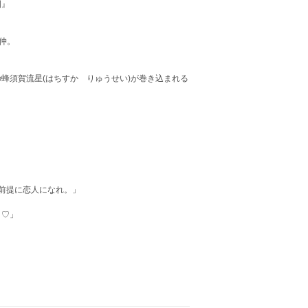
園』
仲。
蜂須賀流星(はちすか りゅうせい)が巻き込まれる
前提に恋人になれ。」
よ♡」