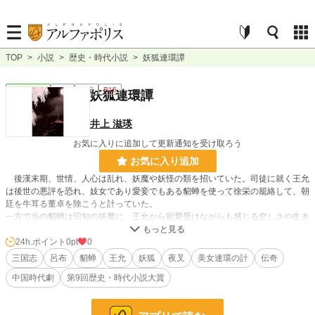
TOP
>
小説
>
歴史・時代小説
>
妖狐連環譚
歴史・時代
完結
長編
R15
妖狐連環譚
井上 滋瑛
お気に入りに追加して更新通知を受け取ろう
お気に入り追加
後漢末期、世情、人心は乱れ、妖魔や妖怪の類を招いていた。司徒に就く王允
は後世の悪評を恐れ、妓女であり愛妾でもある貂蝉を使って徐栄の籠絡して、朝
廷を牛耳る董卓を除こうと計っていた。
一方で当の貂蝉は旧知の妖魔に、王允から寵愛受けながらも感じる空しさや生き
る事の悲哀を吐露する。そんな折にかつて生き別れていた、元恋人の呂布と再会
する。
24h.ポイント
0pt
0
そして呂布は自身が抱えていた過去のしこりを除くべく、貂蝉に近付く。
三国志
呂布
貂蝉
王允
妖狐
夜叉
美女連環の計
伝奇
中国時代劇
第9回歴史・時代小説大賞
小説
228,618 位 / 228,618 件
歴史・時代
3,218 位 / 3,218 件