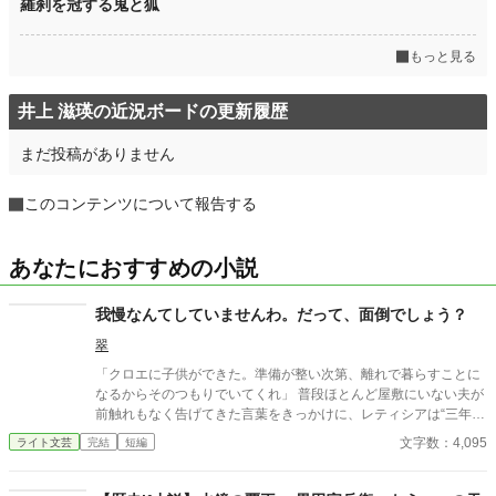
羅刹を冠する鬼と狐
もっと見る
井上 滋瑛の近況ボードの更新履歴
まだ投稿がありません
このコンテンツについて報告する
あなたにおすすめの小説
我慢なんてしていませんわ。だって、面倒でしょう？
翠
「クロエに子供ができた。準備が整い次第、離れで暮らすことに
なるからそのつもりでいてくれ」 普段ほとんど屋敷にいない夫が
前触れもなく告げてきた言葉をきっかけに、レティシアは“三年
間”の契約を終わらせることにした。 赤の他人を屋敷に迎えるこ
文字数：4,095
ライト文芸
完結
短編
とはしない。 不要なものに感情を砕く理由などない。 「だって、
面倒でしょう？」 不誠実な夫も、無意味な結婚も、 この際すべて
切り捨ててしまいましょう。