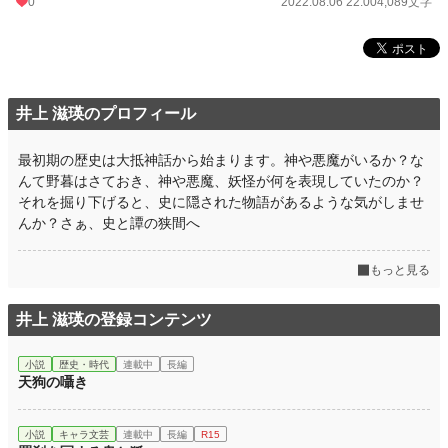
0
2022.08.06 22:00
4,089文字
井上 滋瑛のプロフィール
最初期の歴史は大抵神話から始まります。神や悪魔がいるか？な
んて野暮はさておき、神や悪魔、妖怪が何を表現していたのか？
それを掘り下げると、史に隠された物語があるような気がしませ
んか？さぁ、史と譚の狭間へ
もっと見る
井上 滋瑛の登録コンテンツ
小説
歴史・時代
連載中
長編
天狗の囁き
小説
キャラ文芸
連載中
長編
R15