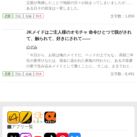
康、伊達政宗といった時代の英傑たちとの交流とともに、一つの
父親が再婚したことで地獄の日々が始まってしまいましたが……
大きな物語を形成する。この物語は、信長の未知なる野望の軌跡
ある日その状況は一変しました。
を描くものである。
文字数：1,856
恋愛
完結
短編
R15
JKメイドはご主人様のオモチャ 命令ひとつで脱がされ
て、触られて、好きにされて――
のぞみ
「今日から、お前は俺のメイドだ。ベッドの上でもな」 高校二年
生の蒼井ひなたは、借金に追われた家族の代わりに、ある大富豪
の家で住み込みメイドとして働くことに。 そこは、まるでおとぎ
話に出てきそうな大きな洋館。 でも、そこで待っていたのは、同
文字数：8,491
恋愛
完結
短編
R18
じ高校に通うちょっと有名な男の子――完璧だけど性格が超ドS
な御曹司、天城 蓮だった。 昼間は生徒会長、夜は…ご主人様？
しかも、彼の命令はちょっと普通じゃない。 「掃除だけじゃダメ
だろ？ ご主人様の癒しも、メイドの大事な仕事だろ？」 手を握
られるたび、耳元で囁かれるたび、心臓がバクバクする。 なの
に、ひなたの体はどんどん反応してしまって…。 怒ったり照れた
りしながらも、次第に蓮に惹かれていくひなた。 だけど、彼には
まだ知られていない秘密があって―― 「…ほんとは、ずっと前か
ら、私…」 ただのメイドなんかじゃ終わりたくない。 恋と欲望が
アプリ一覧
交差する、ちょっぴり危険な主従ラブストーリー。