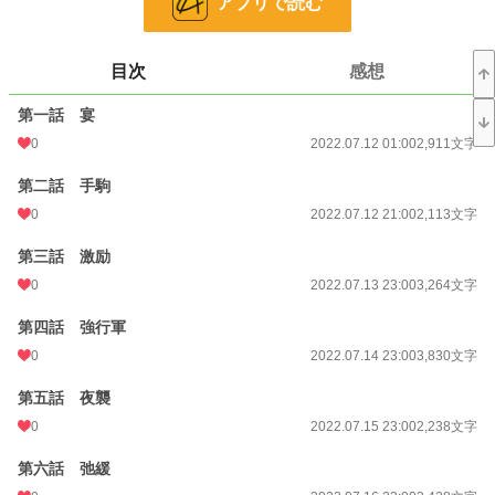
アプリで読む
お気に入り
15
24h.ポイント
0 pt
目次
感想
文字数
78,372
第一話 宴
0
2022.07.12 01:00
2,911文字
更新日時
2022.08.06 22:00
初回公開日時
第二話 手駒
2022.07.12 00:36
0
2022.07.12 21:00
2,113文字
初回完結日時
2022.08.07 22:12
第三話 激励
週間ポイント
42 pt (48,661 位)
0
2022.07.13 23:00
3,264文字
月間ポイント
42 pt (83,903 位)
第四話 強行軍
年間ポイント
528 pt (101,462 位)
0
2022.07.14 23:00
3,830文字
累計ポイント
23,992 pt (65,192 位)
第五話 夜襲
0
2022.07.15 23:00
2,238文字
第六話 弛緩