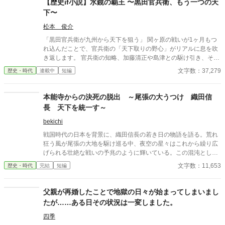
【歴史if小説】水鏡の覇王 〜黒田官兵衛、もう一つの天
下〜
松本 俊介
「黒田官兵衛が九州から天下を狙う」 関ヶ原の戦いが1ヶ月もつ
れ込んだことで、官兵衛の「天下取りの野心」がリアルに息を吹
き返します。 官兵衛の知略、加藤清正や島津との駆け引き、そし
て豊臣秀頼を擁した「九州王国」の建国から徳川家康との決戦な
文字数：37,279
歴史・時代
連載中
短編
どを歴史if小説としました。続きも掲載予定です。
本能寺からの決死の脱出 ～尾張の大うつけ 織田信
長 天下を統一す～
bekichi
戦国時代の日本を背景に、織田信長の若き日の物語を語る。荒れ
狂う風が尾張の大地を駆け巡る中、夜空の星々はこれから繰り広
げられる壮絶な戦いの予兆のように輝いている。この混沌とした
時代において、信長はまだ無名であったが、彼の野望はやがて天
文字数：11,653
歴史・時代
完結
短編
下を揺るがすことになる。信長は、父・信秀の治世に疑問を持ち
ながらも、独自の力を蓄え、異なる理想を追求し、反逆者とみな
されることもあれば期待の星と讃えられることもあった。彼の目
父親が再婚したことで地獄の日々が始まってしまいまし
標は、乱世を統一し平和な時代を創ることにあった。物語は信長
たが……ある日その状況は一変しました。
の足跡を追い、若き日の友情、父との確執、大名との駆け引きを
描く。信長の人生は、斎藤道三、明智光秀、羽柴秀吉、徳川家
四季