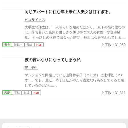
同じアパートに住む年上未亡人美女は甘すぎる。
ピコサイクス
大学生の翔太は、一人暮らしを始めたばかり。 真下の階に住むの
は、落ち着いた色気と優しさを併せ持つ大人の女性・水無瀬紗
夜。 引っ越しの挨拶で出会った瞬間、翔太は心を奪われてしま
う。 偶然にもアルバイト先のスーパーで再会した彼女は、翔太を
文字数：31,050
青春
連載中
長編
R15
すぐに採用し、温かく仕事を教えてくれる存在だった。 ある日の
仕事帰り、ふたりで過ごす時間が増えていき――そして気づけば
紗夜の部屋でご飯をご馳走になるほど親密に。 優しくて穏やかで
彼の言いなりになってしまう私
――その色気に触れるたび、翔太の心は揺れていく。 大人の女性
守 秀斗
と大学生、甘くちょっぴり刺激的な同居生活（？）がはじまる。
マンションで同棲している山野井恭子（２６才）と辻村弘（２６
才）。でも、最近、恭子は弘がやたら過激な行為をしてくると感
じているのだが……。
文字数：31,311
恋愛
完結
短編
R18