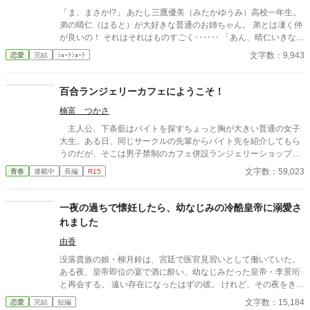
「ま、まさか!?」 あたし三鷹優美（みたかゆうみ）高校一年生。
弟の晴仁（はると）が大好きな普通のお姉ちゃん。 弟とは凄く仲
が良いの！ それはそれはものすごく‥‥‥ 「あん、晴仁いきなり
そんなのお口に入らないよぉ～♡」 そんな関係のあたしたち。 で
文字数：9,943
恋愛
完結
ｼｮｰﾄｼｮｰﾄ
もある日トイレであたしはアレが来そうなのになかなか来ないの
も気にもせずスカートのファスナーを上げると‥‥‥ 「うそっ！
お腹が出て来てる!?」 お姉ちゃんの秘密の悩みです。
百合ランジェリーカフェにようこそ！
楠富 つかさ
主人公、下条藍はバイトを探すちょっと胸が大きい普通の女子
大生。ある日、同じサークルの先輩からバイト先を紹介してもら
うのだが、そこは男子禁制のカフェ併設ランジェリーショップ
で！？ ちょっとハレンチなお仕事カフェライフ、始まりま
文字数：59,023
青春
連載中
長編
R15
す！！ ※この物語はフィクションであり実在の人物・団体・法律
とは一切関係ありません。 表紙画像はAIイラストです。下着が生
成できないのでビキニで代用しています。
一夜の過ちで懐妊したら、幼なじみの冷酷皇帝に溺愛さ
れました
由香
没落貴族の娘・柳月鈴は、宮廷で医官見習いとして働いていた。
ある夜、皇帝即位の宴で酒に酔い、幼なじみだった皇帝・李景珩
と再会する。 遠い存在になったはずの彼。 けれど、その夜をきっ
かけに月鈴の運命は大きく動き出す。 冷酷と恐れられる皇帝が、
文字数：15,184
恋愛
完結
短編
なぜか彼女だけには甘すぎて――。