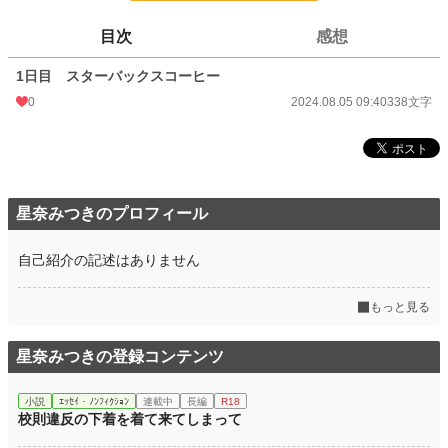
更新日時
2024.08.05 09:40
目次
感想
初回公開日時
2024.08.05 09:40
1日目 スターバックスコーヒー
週間ポイント
0 pt (228,747 位)
0
2024.08.05 09:40
338文字
月間ポイント
7 pt (116,421 位)
年間ポイント
105 pt (140,375 位)
累計ポイント
593 pt (214,536 位)
星奈みつきのプロフィール
自己紹介の記述はありません
もっと見る
星奈みつきの登録コンテンツ
小説
ｴｯｾｲ・ﾉﾝﾌｨｸｼｮﾝ
連載中
長編
R18
校則違反の下着を着て来てしまって