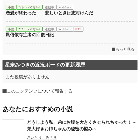
小説
ｴｯｾｲ・ﾉﾝﾌｨｸｼｮﾝ
連載中
ｼｮｰﾄｼｮｰﾄ
恋愛が終わった 悲しいときは志村けんだ
小説
ｴｯｾｲ・ﾉﾝﾌｨｸｼｮﾝ
連載中
ｼｮｰﾄｼｮｰﾄ
R15
風俗依存症者の回復日記
もっと見る
星奈みつきの近況ボードの更新履歴
まだ投稿がありません
このコンテンツについて報告する
あなたにおすすめの小説
どうしよう私、弟にお腹を大きくさせられちゃった！～
弟大好きお姉ちゃんの秘密の悩み～
さいとう みさき