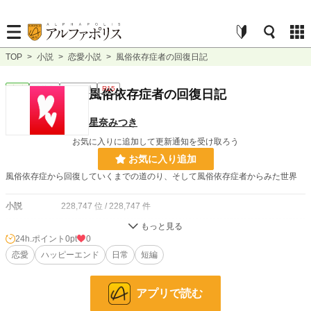
TOP
>
小説
>
恋愛小説
>
風俗依存症者の回復日記
恋愛
連載中
ｼｮｰﾄｼｮｰﾄ
R15
風俗依存症者の回復日記
星奈みつき
お気に入りに追加して更新通知を受け取ろう
お気に入り追加
風俗依存症から回復していくまでの道のり、そして風俗依存症者からみた世界
小説
228,747 位 / 228,747 件
恋愛
66,363 位 / 66,363 件
24h.ポイント
0pt
0
お気に入り
恋愛
ハッピーエンド
1
日常
短編
24h.ポイント
0 pt
アプリで読む
文字数
338