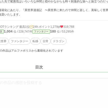
ちた先で紫惠琉はいろいろな仲間と穏やかながらも時々刺激的な旅へと旅立つのだ
書籍化にあたり、『異世界漫遊記 〜異世界に来たので仲間と楽しく、美味しく世
改題いたします。
HOTランキング 最高1位
24h.ポイント
1,279pt
319,768
1,004
180
位 / 228,747件
位 / 53,295件
説
ファンタジー
異世界
ファンタジー
転移
日常
ドラゴン
の作品はアルファポリスから書籍化されています
目次