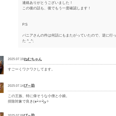
連絡ありがとうございました！
この後の話も、後でもう一度確認します！
P.S
パニアさんの件は何話にもまたがっていたので、逆に行
た ^⁠_⁠^;
ねむちゃん
2025.07.19
すごーくワクワクしてます。
ぴ～助
2025.07.14
この王族、特に偉そうな小僧と小娘。
排除対象で良き(๑•̀ㅂ•́)و✧
ぴ～助
2025.07.09