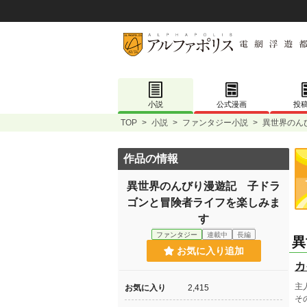
小説
公式漫画
投
TOP
>
小説
>
ファンタジー小説
>
異世界のん
作品の情報
異世界のんびり漫遊記 子ドラ
ゴンと冒険者ライフを楽しみま
す
ファンタジー
連載中
長編
異
お気に入り追加
カ
主
お気に入り
2,415
そ