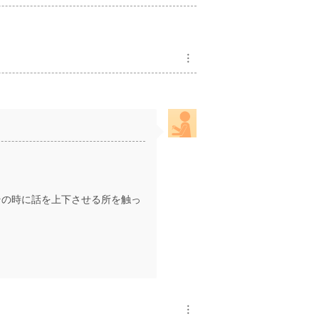
︙
その時に話を上下させる所を触っ
。
︙