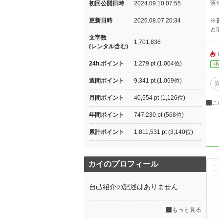
落
初回公開日時
2024.09.10 07:55
更新日時
2026.08.07 20:34
※
と
文字数
1,701,836
(レンタル含む)
24h.ポイント
1,279 pt (1,004位)
小
週間ポイント
9,341 pt (1,069位)
月間ポイント
40,554 pt (1,126位)
こ
年間ポイント
747,230 pt (568位)
累計ポイント
1,811,531 pt (3,140位)
カイのプロフィール
自己紹介の記述はありません
もっと見る