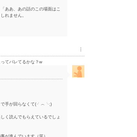
、「ああ、あの話のこの場面はこ
もしれません。
︙
ってバレてるかな？w
回らなくて(⁠╯⁠︵⁠╰⁠;)
楽しく読んでもらえているでしょ
物事が進んでいます（笑）