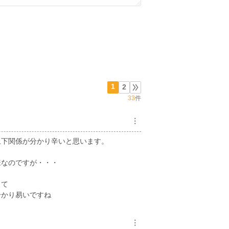
1
2
33
件
︙
上下関係が分かり辛いと思います。
様なのですが・・・
して
分かり易いですね
︙