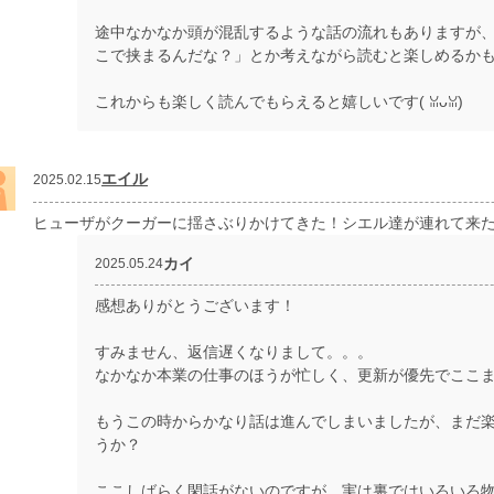
途中なかなか頭が混乱するような話の流れもありますが
こで挟まるんだな？」とか考えながら読むと楽しめるか
これからも楽しく読んでもらえると嬉しいです(⁠ ⁠ꈍ⁠ᴗ⁠ꈍ⁠)
エイル
2025.02.15
ヒューザがクーガーに揺さぶりかけてきた！シエル達が連れて来た
カイ
2025.05.24
感想ありがとうございます！
すみません、返信遅くなりまして。。。
なかなか本業の仕事のほうが忙しく、更新が優先でここまで手が
もうこの時からかなり話は進んでしまいましたが、まだ
うか？
ここしばらく閑話がないのですが、実は裏ではいろいろ