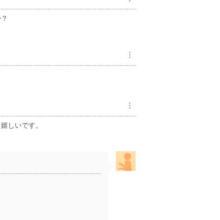
か？
︙
︙
て嬉しいです。