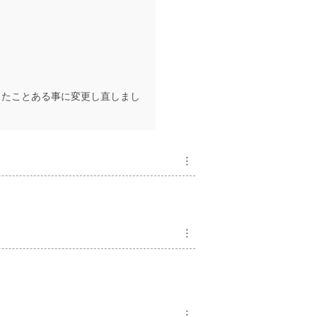
ったことある事に変更し直しまし
︙
︙
︙