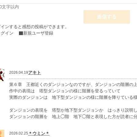
00文字以内
送信する
グインすると感想の投稿ができます。
ログイン
新規ユーザ登録
アキト
2026.04.19
第６章 王都近くのダンジョンなのですが、ダンジョンの階層の
作中の表現は 塔型ダンジョンの様に階層を登るっていて
実際のダンジョンは 地下型ダンジョンの様に階層を降りている
ダンジョンの表現を 塔型か地下型ダンジョンか はっきり説明
ダンジョンの階層を 地上◯階 地下◯階と表現した方が読者に
＊ウミン＊
2026.02.25