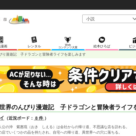
Web
稿漫画
レンタル
絵本ひろば
ビジ
コンテンツ大賞
びり漫遊記 子ドラゴンと冒険者ライフを楽しみます
世界のんびり漫遊記 子ドラゴンと冒険者ライフ
イ
（近況ボード：
8 件
）
人公の沖 紫惠琉（おき しえる）は会社からの帰り道、不思議な店を訪れる。
の店でいくつかの品を持たされ、自宅への帰り道、異世界への穴に落ちる。