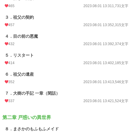
465
2023.08.01 13:31
1,731文字
小説
1,674 位 / 228,619 件
３．祖父の契約
457
2023.08.01 13:35
2,315文字
児童書・童話
11 位 / 4,654 件
お気に入り
４．目の前の悪魔
2,055
432
2023.08.01 13:39
2,374文字
24h.ポイント
788 pt
５．リスタート
文字数
166,633
414
2023.08.01 13:40
2,185文字
更新日時
2025.08.21 12:15
６．祖父の遺産
初回公開日時
2023.08.01 13:29
352
2023.08.01 13:41
3,546文字
初回完結日時
2023.08.29 00:34
７．大樹の手記 一章（閑話）
週間ポイント
7,986 pt (1,266 位)
337
2023.08.01 13:42
1,524文字
月間ポイント
22,713 pt (2,079 位)
第二章 戸惑いの異世界
年間ポイント
326,741 pt (1,778 位)
８．まさかのもふもふメイド
累計ポイント
817,981 pt (7,003 位)