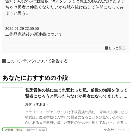
告知）4月からの新連載『#アタシってば魔王の娘なんだけどぶっ
ちゃけ勇者と仲良くなりたいから城を抜け出して仲間になってみ
ようと思う』
2025-01-29 22:59:56
二作品完結後の新連載について
もっと見る
このコンテンツについて報告する
あなたにおすすめの小説
貧乏貴族の娘に生まれ変わった私、前世の知識を使って
賢者になろうと思ったらなぜか勇者になってました。魔
王と戦うなんて嫌なんですけど！
寿甘（すあま）
クラリーヌ・ヴァルウーチは下級貴族の娘だ。 今年で六歳になる
彼女は、魔法学校に入学して賢者になることを夢見ていたのだ
が、ある日突然思い出した前世の記憶を応用してみたら、勇者に
しか使えない魔法を使ってしまった。 否応なしに勇者として魔王
文字数：55,590
児童書・童話
連載中
長編