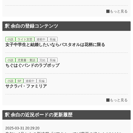
もっと見る
釈 余白の登録コンテンツ
小説
ライト文芸
連載中
長編
女子中学生と結婚したいならバスタオルは花柄に限る
小説
児童書・童話
完結
長編
ちぐはぐバンドのラブポップ
小説
SF
連載中
長編
サクラバ・ファミリア
もっと見る
釈 余白の近況ボードの更新履歴
2025-03-31 20:29:20