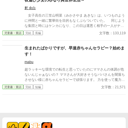
夜遊び少女のゆるり異世界生活～
が、必死に何かを訴えている. 気になったフィロが村長に申し出て
ドラゴンの話を聞くと、ドラゴンの巣を荒らした者が村にいるこ
釈 余白
とが分かる。ドラゴンは知らぬふりをする村人たちの態度に怒
女子高生の三笠山明菜（みかさやま あきな）は、いつものよう
り、炎を噴いて暴れまわる。フィロの必死の説得に漸く耳を傾け
に仲間と一緒に繁華街を目的もなくぶらついていた。 同じよう
て大人しくなるドラゴンだったが、フィロとドラゴンを見た村人
な集団と時にはケンカになり、この日は運悪く相手の一人がナイ
たちは、フィロこそドラゴンを招き入れた張本人であり実は魔物
フを取り出し明菜は滅多刺しにされてしまう。 こうして絶命し
文字数：133,119
児童書・童話
完結
長編
の生まれ変わりだったのだと決めつけてフィロを村を追い出して
たはずの明菜が目を覚ましたのは、見知らぬ大広間だった。ここ
しまう。 途方に暮れるフィロを見たドラゴンは、フィロに謝って
は地獄か天国か？ と思った瞬間―― 「聖女さま！ ようこそお
くるのだがその姿がみるみる美しい黒髪の女性へと変化し
出でくださいました！」 今まで一度も考えたことのない、自分
生まれたばかりですが、早速赤ちゃんセラピー？始めま
て……。 「ドラゴンがお姉さんになった？」 「フィロ、これから
と縁遠そうな聖女って！？ しかもやたらいい子扱いされること
す！
私と一緒に旅をしよう」 変わり者の少年フィロと異種族の仲間た
にも納得いかず、つい反抗したくなる。 第二の人生は反抗期と
ちが繰り広げる、自分探しと人助けの冒険ものがたり。 ・毎日７
ともに思いがけない展開へ！？ 明菜の異世界生活はどんなもの
mabu
時投稿予定です。間に合わない場合は別の時間や次の日になる場
になるのでしょうか。
合もあります。
超ラッキーな環境での転生と思っていたのにママさんの体調が危
ないんじゃぁないの？ ママさんが大好きそうなパパさんを闇落ち
させない様に赤ちゃんセラピーで頑張ります。 力を使って魔力を
増やして大きくなったらチートになる！ ちょっと赤ちゃん系に挑
文字数：21,571
児童書・童話
完結
短編
戦してみたくてチャレンジしてみました。 読みにくいかもしれま
せんが宜しくお願いします。 誤字や意味がわからない時は皆様の
感性で受け捉えてもらえると助かります。 流れでどうなるかは未
定なので一応Ｒ15にしております。 現在投稿中の作品と共に地道
にマイペースで進めていきますので宜しくお願いします🙇 此方で
も感想やご指摘等への返答は致しませんので宜しくお願いしま
す。