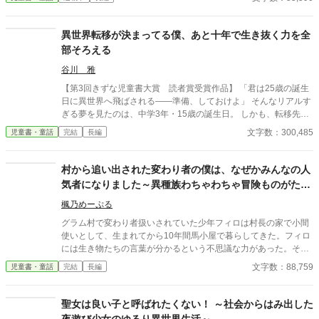
を倒す役目を負わされるクラリーヌだが、一人で魔王と戦うなん
てごめんだと思った彼女は、勇者の魔法を級友に教えて自分の代
わりに魔王と戦わせようと目論む。 結局仲間と共に魔王退治の旅
異世界転移が決まってる僕、あと十年で生き抜く力を全
に出た彼女は、精霊や謎の城、ロボットにしか見えない神様から
部そろえる
多くのことを教わり、この世界の真実に迫っていく。
谷川 雅
【第3回きずな児童書大賞 読者賞受賞作品】 「君は25歳の誕生
日に異世界へ飛ばされる――準備、しておけよ」 そんなリアルす
ぎる夢を見たのは、中学3年・15歳の誕生日。 しかも、転移先は
「魔法もあるけど生活水準は中世並み」、しかも「チート能力一
文字数：300,485
児童書・童話
完結
長編
切なし」！？ 死ぬ気で学べ。鍛えろ。生き抜け。 目指すのは、剣
道×農業×経営×工学を修めた“自己完結型万能人間”！ 剣道部に転
部、進学先は国立農業高校。大学では、園芸、畜産・農業経営・
村から追い出された変わり者の僕は、なぜかみんなの人
バイオエネルギーまで学び、最終的には油が採れるジャガイモを
気者になりました～異種族わちゃわちゃ冒険ものがたり
発見して学内ベンチャーの社長に―― そう、全部は「異世界で生
～
きるため」！ そしてついに25歳の誕生日。目を覚ますと、そこは
楓乃めーぷる
剣と魔法の異世界。 武器は竹刀、知識はリアル、金は……時計を
グラム村で変わり者扱いされていた少年フィロは村長の家で小間
売った。 ここから始まるのは、“計画された異世界成り上がり”！
使いとして、生まれてから10年間馬小屋で暮らしてきた。フィロ
「魔法がなくても、俺には農業と剣がある――」 未来を知る少年
には生き物たちの言葉が分かるという不思議な力があった。その
が、10年かけて“最強の一般人”になり、異世界を生き抜く！ ※
せいで同年代の子どもたちにも仲良くしてもらえず、友達は森で
文字数：88,759
児童書・童話
完結
長編
「準備型転移」×「ノンチートリアル系」×「農業×剣術×起業」異
助けた赤い鳥のポイと馬小屋の馬と村で飼われている鶏くらい
色の成長譚！
だ。 いつもと変わらない日々を送っていたフィロだったが、ある
日村に黒くて大きなドラゴンがやってくる。ドラゴンは怒り村人
聖女は良い子と呼ばれたくない！ ～社会からはみ出した
たちでは歯が立たない。石を投げつけて何とか追い返そうとする