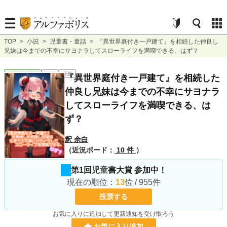
TOP
>
小説
>
児童書・童話
>
『異世界庭付き一戸建て』を相続した仲良し
兄妹は今までの不幸にサヨナラしてスローライフを満喫できる、はず？
児童書・童話
完結
長編
『異世界庭付き一戸建て』を相続した
仲良し兄妹は今までの不幸にサヨナラ
してスローライフを満喫できる、は
ず？
釈 余白
（近況ボード：
10 件
）
第1回児童書大賞 参加中！
現在の順位：
13
位 / 955件
投票する
お気に入りに追加して更新通知を受け取ろう
お気に入り追加