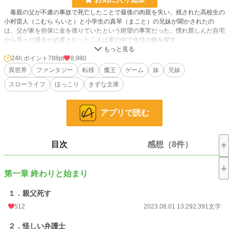
毒親の父が不慮の事故で死亡したことで最後の肉親を失い、残された高校生の
小村雷人（こむら らいと）と小学生の真琴（まこと）の兄妹が聞かされたの
は、父が家を担保に金を借りていたという絶望の事実だった。慣れ親しんだ自宅
から早々の退去が必要となった二人は家の中で金目の物を探す。
その結果見つかったのは、僅かな現金に空の預金通帳といくつかの宝飾品、そ
24h.ポイント
788pt
8,980
して家の権利書と見知らぬ文字で書かれた書類くらいだった。謎の書類には祖父
異世界
ファンタジー
転移
魔王
ゲーム
妹
兄妹
のサインが記されていたが内容は読めず、頼みの綱は挟まれていた弁護士の名刺
スローライフ
ほっこり
きずな文庫
だけだ。
最後の希望とも言える名刺の電話番号へ連絡した二人は、やってきた弁護士か
アプリで読む
ら契約書の内容を聞かされ唖然とする。それは祖父が遺産として残した『異世界
トラス』にある土地と建物を孫へ渡すというものだった。もちろん現地へ行かな
ければ遺産は受け取れないが。兄妹には他に頼れるものがなく、思い切って異世
界へと赴き新生活をスタートさせるのだった。
目次
感想（8件）
連載時、HOT 1位ありがとうございました！
第一章 終わりと始まり
その他、多数投稿しています。
こちらもよろしくお願いします！
１．親父死す
https://www.alphapolis.co.jp/author/detail/398438394
512
2023.08.01 13:29
2,391文字
※児童書大賞にエントリーしています
読んでみてオモシロかったらぜひ投票お願いします！
２．怪しい弁護士