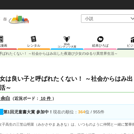
Web
稿漫画
レンタル
絵本ひろば
ビジ
コンテンツ大賞
呼ばれたくない！ ～社会からはみ出した夜遊び少女のゆるり異世界生活～
女は良い子と呼ばれたくない！ ～社会からはみ
活～
 余白
（近況ボード：
10 件
）
第1回児童書大賞 参加中！
現在の順位：
364
位 / 955件
子高生の三笠山明菜（みかさやま あきな）は、いつものように仲間と一緒に繁華