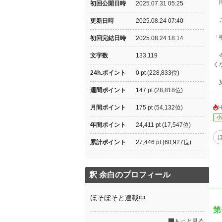
同
初回公開日時
2025.07.31 05:25
こ
更新日時
2025.08.24 07:40
「
初回完結日時
2025.08.24 18:14
文字数
133,119
今
く
24h.ポイント
0 pt (228,833位)
第
週間ポイント
147 pt (28,818位)
月間ポイント
175 pt (54,132位)
小
年間ポイント
24,411 pt (17,547位)
累計ポイント
27,446 pt (60,927位)
釈 余白のプロフィール
ほそぼそと連載中
第
もっと見る