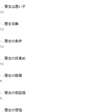
１．聖女は悪い子
10
２．聖女召喚
10
３．聖女の条件
10
４．聖女の目覚め
10
５．聖女の部屋
0
６．聖女の世話係
0
７．聖女の苦悩