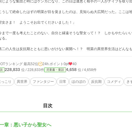
じような集団と時にはケンカになり、この日は運悪く相手の一人がナイフを取り出
うして絶命したはずの明菜が目を覚ましたのは、見知らぬ大広間だった。ここは地
聖女さま！ ようこそお出でくださいました！」
まで一度も考えたことのない、自分と縁遠そうな聖女って！？ しかもやたらいい
なる。
二の人生は反抗期とともに思いがけない展開へ！？ 明菜の異世界生活はどんなも
HOTランキング 最高52位
24h.ポイント
0pt
40
228,833
4,658
位 / 228,833件
位 / 4,658件
説
児童書・童話
ほっこり
異世界
ファンタジー
日常
ほのぼの
反抗期
コメディ
き
目次
一章：悪い子から聖女へ