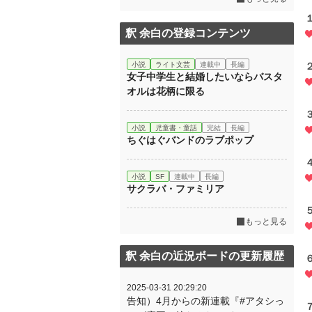
釈 余白の登録コンテンツ
小説
ライト文芸
連載中
長編
女子中学生と結婚したいならバスタ
オルは花柄に限る
小説
児童書・童話
完結
長編
ちぐはぐバンドのラブポップ
小説
SF
連載中
長編
サクラバ・ファミリア
もっと見る
釈 余白の近況ボードの更新履歴
2025-03-31 20:29:20
告知）4月からの新連載『#アタシっ