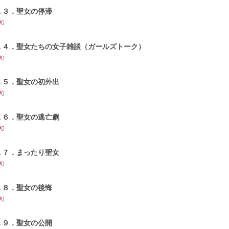
１３．聖女の停滞
0
１４．聖女たちの女子雑談（ガールズトーク）
0
１５．聖女の初外出
0
１６．聖女の逃亡劇
0
１７．まったり聖女
0
１８．聖女の後悔
0
１９．聖女の公開