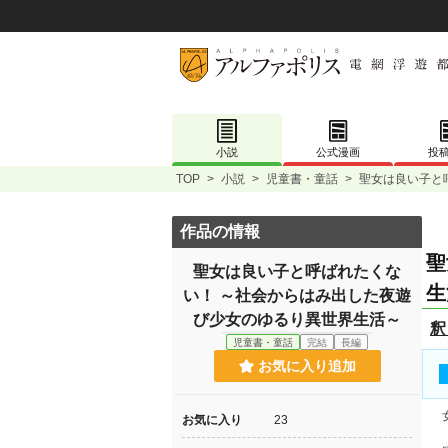
小説
公式漫画
投
TOP
>
小説
>
児童書・童話
>
聖女は良い子と
作品の情報
聖
聖女は良い子と呼ばれたくな
生
い！ ～社会からはみ出した夜遊
び少女のゆるり異世界生活～
釈
児童書・童話
完結
長編
お気に入り追加
女
お気に入り
23