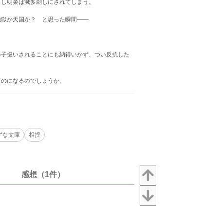
し明菜は滅多刺しにされてしまう。
獄か天国か？ と思った瞬間――
子扱いされることにも納得いかず、つい反抗した
のになるのでしょうか。
ずな文庫
相撲
感想（1件）