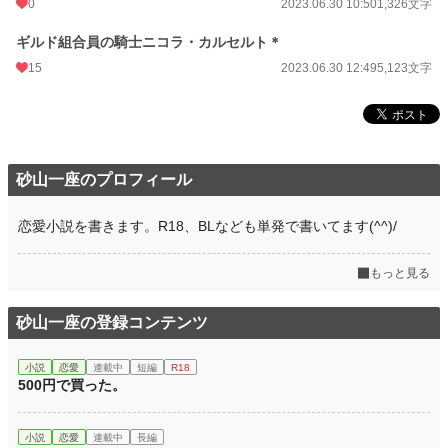
0
2023.06.30 10:50
1,326文字
ギルド組合員の騎士ニコラ・カルセルト＊
15
2023.06.30 12:49
5,123文字
砂山一座のプロフィール
恋愛小説を書きます。R18、BLなども単発で書いてます(^^)/
もっと見る
砂山一座の登録コンテンツ
小説
恋愛
連載中
短編
R18
500円で買った。
小説
恋愛
連載中
長編