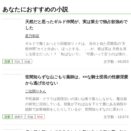
あなたにおすすめの小説
天然だと思ったギルド仲間が、実は策士で独占欲強めで
した
星乃和花
ギルドで働くおっとり回復役リィナは、 自分と似た雰囲気の“天
然仲間”カイと出会い、ほっとする。 ……が、彼は実は 天然を演
じる策士だった！？ 「転ばないで」 「可愛いって言うのは僕の役
目」 「固定回復役だから。僕の」 優しいのに過保護。 仲間のは
文字数：48,853
恋愛
完結
短編
ずなのに距離が近い。 しかも噂はいつの間にか——「軍師(彼)が
恋してる説」に。 鈍感で頑張り屋なリィナと、 策を捨てるほど恋
に負けていくカイの、 コメディ強めの甘々ギルド恋愛、開幕！
世間知らずな山ごもり薬師は、××な騎士団長の性癖淫愛
「遅いままでいい――置いていかないから。」 ⭐︎完結済ー本編8話
から逃げ出せない
＋後日談7話⭐︎
二位関りをん
平民薬師・クララは国境沿いの深い山奥で暮らしながら、魔法薬
の研究に没頭している。招集が下れば山を下りて麓にある病院や
娼館で診察補助をしたりしているが、世間知らずなのに変わりは
ない。 ある日、山の中で倒れている男性を発見。彼はなんと騎士
文字数：18,674
恋愛
連載中
長編
R18
団長・レイルドで女嫌いの噂を持つ人物だった。 当然女嫌いの噂
なんて知らないクララは良心に従い彼を助け、治療を施す。 だ
が、レイルドには隠している秘密……性癖があった。 ――君の××