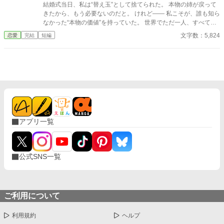
結婚式当日、私は“替え玉”として捨てられた。 本物の姉が戻って
きたから、もう必要ないのだと。 けれど—— 私こそが、誰も知ら
なかった“本物の価値”を持っていた。 世界でただ一人、すべてを
癒す力。 そして、その価値を知るただ一人の人が、皇帝となって
文字数：5,824
恋愛
完結
短編
私を迎えに来る。 これは、すべてを失った少女が、本当に必要と
される場所へ辿り着く物語。
アプリ一覧
公式SNS一覧
ご利用について
利用規約
ヘルプ