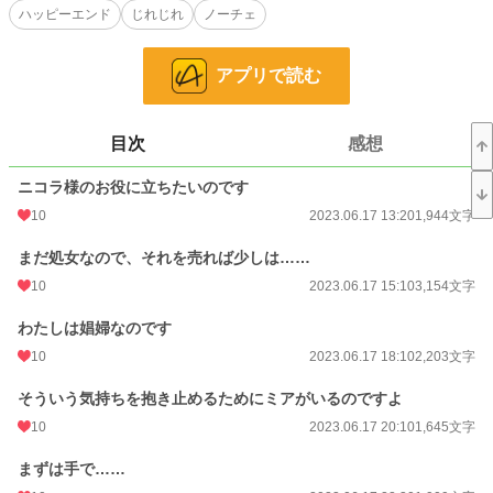
ハッピーエンド
じれじれ
ノーチェ
ムーンライトノベルズにも投稿しております。
アプリで読む
小説
30,286 位 / 228,618 件
目次
感想
恋愛
12,959 位 / 66,320 件
ニコラ様のお役に立ちたいのです
お気に入り
121
10
2023.06.17 13:20
1,944文字
24h.ポイント
14 pt
まだ処女なので、それを売れば少しは……
文字数
195,545
10
2023.06.17 15:10
3,154文字
更新日時
2023.06.30 12:49
わたしは娼婦なのです
初回公開日時
2023.06.17 13:20
10
2023.06.17 18:10
2,203文字
初回完結日時
2023.06.30 12:50
そういう気持ちを抱き止めるためにミアがいるのですよ
10
2023.06.17 20:10
1,645文字
週間ポイント
7 pt (78,785 位)
まずは手で……
月間ポイント
70 pt (73,336 位)