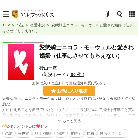
TOP
>
小説
>
恋愛小説
>
変態騎士ニコラ・モーウェルと愛され娼婦（仕事
はさせてもらえない）
恋愛
完結
長編
R18
変態騎士ニコラ・モーウェルと愛され
娼婦（仕事はさせてもらえない）
砂山一座
（近況ボード：
60 件
）
お気に入りに追加して更新通知を受け取ろう
お気に入り追加
完璧な騎士、ニコラ・モーウェルは「姫」という存在にただならぬ感情を抱く変
態だ。
姫に仕えることを夢見ていたというのに、ニコラは勘違いで娼婦を年季ごと買い
取る事になってしまった。娼婦ミアは金額に見合う仕事をしようとするが、ニコ
ラは頑なにそれを拒む。
ミアはなんとかして今夜もニコラの寝台にもぐり込む。
24h.ポイント
14pt
145
代わりとしてニコラがミアに与える仕事は、どれも何かがおかしい……。
恋愛
異世界
騎士×娼婦
溺愛
変態？
執着
拗らせヒーロー
仕事がしたい娼婦と、姫に仕えたい変態とのドタバタラブコメディ。