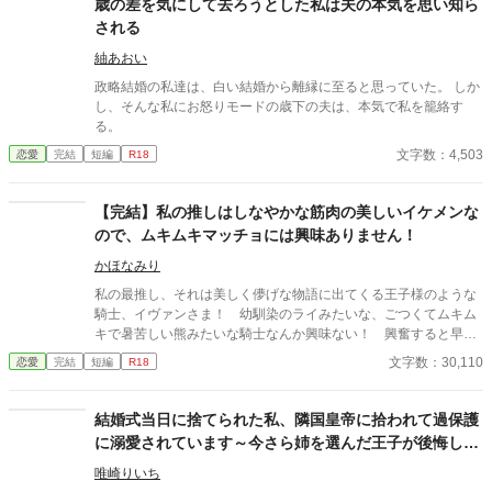
歳の差を気にして去ろうとした私は夫の本気を思い知ら
××、触らせてもらえないだろうか？
される
紬あおい
政略結婚の私達は、白い結婚から離縁に至ると思っていた。 しか
し、そんな私にお怒りモードの歳下の夫は、本気で私を籠絡す
る。
文字数：4,503
恋愛
完結
短編
R18
【完結】私の推しはしなやかな筋肉の美しいイケメンな
ので、ムキムキマッチョには興味ありません！
かほなみり
私の最推し、それは美しく儚げな物語に出てくる王子様のような
騎士、イヴァンさま！ 幼馴染のライみたいな、ごつくてムキム
キで暑苦しい熊みたいな騎士なんか興味ない！ 興奮すると早口
で推しの魅力について語り出すユイは、今日も騎士団へ行って推
文字数：30,110
恋愛
完結
短編
R18
しを遠くから観察して満足する。そんなユイが、少しだけ周囲に
視線を向けて新しい性癖に目覚めるお話…です？
結婚式当日に捨てられた私、隣国皇帝に拾われて過保護
に溺愛されています～今さら姉を選んだ王子が後悔して
も手遅れです～
唯崎りいち