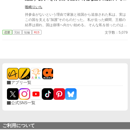
考停止する。
唯崎りいち
持参金がないという理由で家族と祖国から追放された私は、実は
この国を支える“加護”そのものだった。 私が去った瞬間、王都の
結界は崩れ、国は崩壊へ向かい始める。 そんな私を拾ったのは、
冷徹と噂される隣国の王子。 「やっと見つけた。お前は俺のもの
文字数：5,079
恋愛
完結
短編
R15
だ」 捨てられたはずの私は、気づけば滅びゆく祖国を背に、彼の
腕の中で溺愛されていた。
アプリ一覧
公式SNS一覧
ご利用について