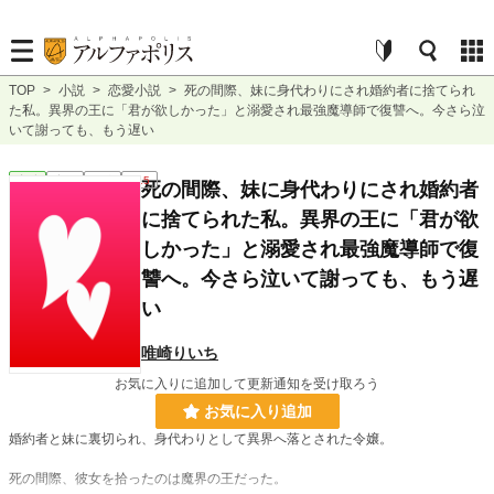
TOP
>
小説
>
恋愛小説
>
死の間際、妹に身代わりにされ婚約者に捨てられ
た私。異界の王に「君が欲しかった」と溺愛され最強魔導師で復讐へ。今さら泣
いて謝っても、もう遅い
恋愛
完結
短編
R15
死の間際、妹に身代わりにされ婚約者
に捨てられた私。異界の王に「君が欲
しかった」と溺愛され最強魔導師で復
讐へ。今さら泣いて謝っても、もう遅
い
唯崎りいち
お気に入りに追加して更新通知を受け取ろう
お気に入り追加
婚約者と妹に裏切られ、身代わりとして異界へ落とされた令嬢。
死の間際、彼女を拾ったのは魔界の王だった。