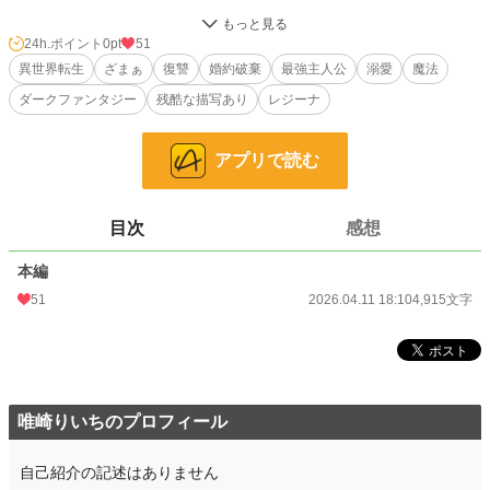
「君が欲しかった」
24h.ポイント
0pt
51
その言葉と共に、彼女は“死んだ王妃の身体”で生き延びることになる。
異世界転生
ざまぁ
復讐
婚約破棄
最強主人公
溺愛
魔法
ダークファンタジー
残酷な描写あり
レジーナ
復讐のために魔術を学び、やがて最強の魔導師となった彼女は、人間界へと帰還
する。
アプリで読む
裏切った妹と婚約者に、同じ絶望を返すために。
だが復讐の果てに待っていたのは、単純な報いでは終わらない、歪んだ愛と選択
だった。
目次
感想
――これは、裏切りへの清算と、その先にある関係の物語。
本編
51
2026.04.11 18:10
4,915文字
小説
228,850 位 / 228,850 件
恋愛
66,374 位 / 66,374 件
お気に入り
24
唯崎りいちのプロフィール
24h.ポイント
0 pt
文字数
4,915
自己紹介の記述はありません