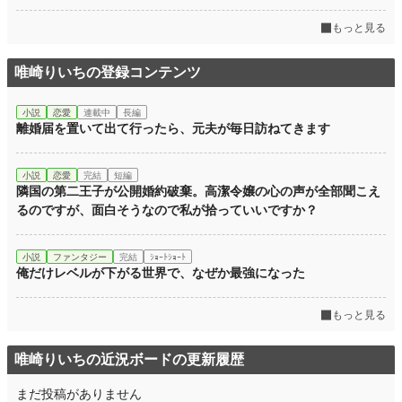
更新日時
2026.04.11 18:10
もっと見る
初回公開日時
2026.04.11 18:10
初回完結日時
2026.04.11 18:10
唯崎りいちの登録コンテンツ
週間ポイント
370 pt (17,710 位)
小説
恋愛
連載中
長編
離婚届を置いて出て行ったら、元夫が毎日訪ねてきます
月間ポイント
699 pt (29,448 位)
年間ポイント
15,898 pt (23,412 位)
小説
恋愛
完結
短編
隣国の第二王子が公開婚約破棄。高潔令嬢の心の声が全部聞こえ
累計ポイント
15,961 pt (78,995 位)
るのですが、面白そうなので私が拾っていいですか？
小説
ファンタジー
完結
ｼｮｰﾄｼｮｰﾄ
俺だけレベルが下がる世界で、なぜか最強になった
もっと見る
唯崎りいちの近況ボードの更新履歴
まだ投稿がありません