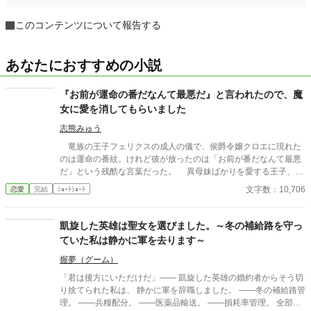
このコンテンツについて報告する
あなたにおすすめの小説
『お前が運命の番だなんて最悪だ』と言われたので、魔
女に愛を消してもらいました
志熊みゅう
竜族の王子フェリクスの成人の儀で、侯爵令嬢クロエに現れた
のは運命の番紋。けれど彼が放ったのは「お前が番だなんて最悪
だ」という残酷な言葉だった。 異母妹ばかりを愛する王子、家
族に疎まれる日々に耐えきれなくなったクロエは、半地下に住む
文字数：10,706
恋愛
完結
ｼｮｰﾄｼｮｰﾄ
魔女へ願う。「この愛を消してください」と。 恋も嫉妬も失
い、辺境で静かに生き直そうとした彼女のもとに、三年後、王宮
から使者が現れる。異母妹の魅了が暴かれ、王子は今さら真実の
凱旋した英雄は聖女を選びました。～冬の補給路を守っ
愛を誓うが、クロエの心にはもう何も響かない。愛されなかった
ていた私は静かに軍を去ります～
令嬢と、愛を取り戻したい竜王子。番たちの行く末は――。
握夢（グーム）
「君は後方にいただけだ」―― 凱旋した英雄の婚約者からそう切
り捨てられた私は、 静かに軍を辞職しました。 ――冬の補給路管
理。 ――兵糧配分。 ――医薬品輸送。 ――損耗率管理。 全部、