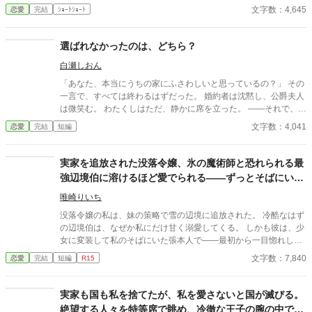
私の仕事だったのですが。 三週間後、 王国軍は補給崩壊。 「な
文字数：4,645
恋愛
完結
ｼｮｰﾄｼｮｰﾄ
ぜ食糧が届かない！」 「なぜ兵が飢える！」 ……逆にお聞きしま
すが、 今まで“なぜか全部上手く回っていた”理由を、 一度でも考
えたことはありましたか？ これは、 誰にも評価されなかった兵站
選ばれなかったのは、どちら？
官（へいたんかん）が、 隣国の辺境伯にだけ価値を見抜かれ、 人
白瀬しおん
生を取り戻す物語。 今更「戻ってきてくれ」と泣きつかれても、
私は隣国の最高機密ですので――！
「あなた、本当にうちの家にふさわしいと思っているの？」 その
一言で、すべては終わるはずだった。 婚約者は沈黙し、公爵夫人
は微笑む。 わたくしはただ、静かに席を立った。 ――それで、終
わりのはずだったのに。 届いた一通の封書。 王城からの照会。
文字数：4,041
恋愛
完結
短編
そして、夜会に現れた“迎え”。 その日、選ばれたのは――どちら
だったのか。
実家を追放された没落令嬢、氷の魔術師と恐れられる最
強辺境伯に溶けるほど愛でられる――ずっとそばにいた
少女は彼で、家族が泣きついても離さない
唯崎りいち
没落令嬢の私は、妹の策略で雪の辺境に追放された。 冷酷なはず
の辺境伯は、なぜか私にだけ甘く溺愛してくる。 しかも彼は、少
女に変装して私のそばにいた張本人で――最初から一目惚れして
いたらしい。 今さら家族が泣きついてきても、 「この子は俺のも
文字数：7,840
恋愛
完結
短編
R15
のだ」 と彼は決して離してくれない。
実家も国も私を捨てたが、私を愛さないと国が滅びる。
絶望する人々を特等席で眺め、冷徹な王子の腕の中で思