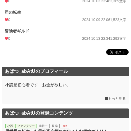
0
2024.10.03 23:46
2,369文字
◇
司の転生
0
2024.10.09 22:06
1,523文字
この小説は初めて書くBLの異世界転生作品ですのでお手柔らかにお願いいたし
ます！
冒険者ギルド
魔法やスキル、種族に関しては著者の解釈と想像をそのまま書いていますので、
少々おかしな所があってもお許しください。
0
2024.10.13 22:34
1,292文字
投稿ペースは不定期となっています。
この作品の登場人物は全て18歳以上、成人済みです。
小説
228,850 位 / 228,850 件
あばつ_abAtUのプロフィール
BL
31,440 位 / 31,440 件
小説超初心者です…お金が欲しい。
お気に入り
29
24h.ポイント
0 pt
もっと見る
文字数
9,095
あばつ_abAtUの登録コンテンツ
更新日時
2024.10.13 22:34
初回公開日時
2024.10.01 14:22
小説
ファンタジー
連載中
長編
R15