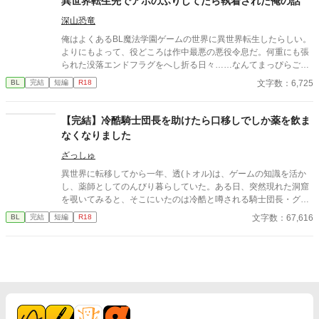
異世界転生先でアホのふりしてたら執着された俺の話
深山恐竜
俺はよくあるBL魔法学園ゲームの世界に異世界転生したらしい。
よりにもよって、役どころは作中最悪の悪役令息だ。何重にも張
られた没落エンドフラグをへし折る日々……なんてまっぴらごめ
んなので、前世のスキル（引きこもり）を最大限活用して平和を
文字数：6,725
BL
完結
短編
R18
勝ち取る！ ……はずだったのだが、どういうわけか俺の従者が
「坊ちゃんの足すべすべ～」なんて言い出して！？
【完結】冷酷騎士団長を助けたら口移しでしか薬を飲ま
なくなりました
ざっしゅ
異世界に転移してから一年、透(トオル)は、ゲームの知識を活か
し、薬師としてのんびり暮らしていた。ある日、突然現れた洞窟
を覗いてみると、そこにいたのは冷酷と噂される騎士団長・グレ
イド。毒に侵された彼を透は助けたが、その毒は、キスをしたり
文字数：67,616
BL
完結
短編
R18
体を重ねないと完全に解毒できないらしい。 タイトルに※印がつ
いている話はR描写が含まれています。