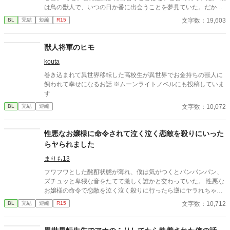
は鳥の獣人で、いつの日か番に出会うことを夢見ていた。だか
ら、これまで誰も好きにならず恋もしてこなかった。 それほどま
文字数：19,603
BL
完結
短編
R15
でに求めていた番に、バイト中めぐり逢えたんだけれど。 出会っ
た番は同性で『番』を認知できない人族だった。 そのうえ、彼に
は恋人もいて……。 後半、少し百合要素も含みます。苦手な方は
獣人将軍のヒモ
お気をつけ下さい。
kouta
巻き込まれて異世界移転した高校生が異世界でお金持ちの獣人に
飼われて幸せになるお話 ※ムーンライトノベルにも投稿していま
す
文字数：10,072
BL
完結
短編
性悪なお嬢様に命令されて泣く泣く恋敵を殺りにいった
らヤられました
まりも13
フワフワとした酩酊状態が薄れ、僕は気がつくとパンパンパン、
ズチュッと卑猥な音をたてて激しく誰かと交わっていた。 性悪な
お嬢様の命令で恋敵を泣く泣く殺りに行ったら逆にヤラれちゃっ
た、ちょっとアホな子の話です。 （ムーンライトノベルにも掲載
文字数：10,712
BL
完結
短編
R15
しています）