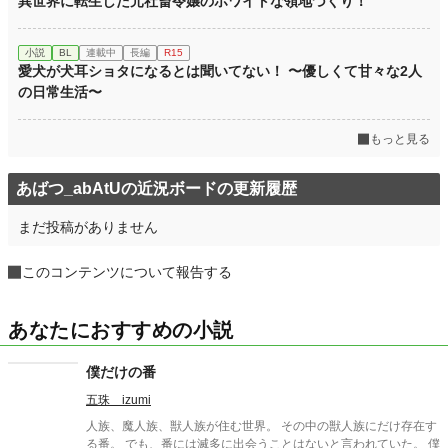
異世界に転生した元社畜令嬢のホワイトな領地づくり！
週間ポイント
21 pt (62,459 位)
月間ポイント
49 pt (80,865 位)
小説
BL
連載中
長編
R15
愛犬が犬耳ショタになるとは聞いてない！ 〜優しくて甘々な2人
年間ポイント
973 pt (85,189 位)
の日常生活〜
累計ポイント
7,548 pt (108,465 位)
もっと見る
あばつ_abAtUの近況ボードの更新履歴
まだ投稿がありません
このコンテンツについて報告する
あなたにおすすめの小説
僕だけの番
五珠 izumi
人族、魔人族、獣人族が住む世界。 その中の獣人族にだけ存在す
る番。 でも、番には滅多に出会うことはないと言われていた。 僕