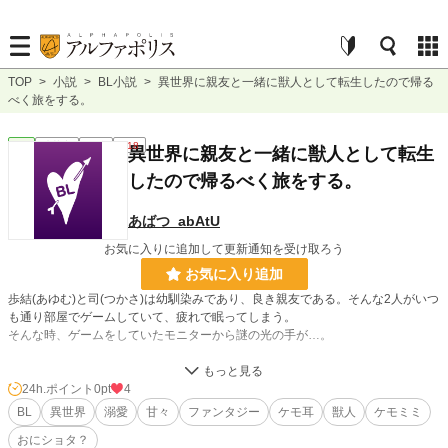
TOP
>
小説
>
BL小説
>
異世界に親友と一緒に獣人として転生したので帰る
べく旅をする。
BL
連載中
長編
R18
異世界に親友と一緒に獣人として転生
したので帰るべく旅をする。
あばつ_abAtU
お気に入りに追加して更新通知を受け取ろう
お気に入り追加
歩結(あゆむ)と司(つかさ)は幼馴染みであり、良き親友である。そんな2人がいつ
も通り部屋でゲームしていて、疲れで眠ってしまう。
そんな時、ゲームをしていたモニターから謎の光の手が…。
目が覚めると、そこは知らない天井で…？
24h.ポイント
0pt
4
そんなこんなで異世界へと転生をした幼馴染み2匹(獣人♂)によるBL異世界旅！
BL
異世界
溺愛
甘々
ファンタジー
ケモ耳
獣人
ケモミミ
おにショタ？