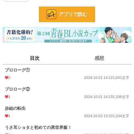
【キャラ設定】
アプリで読む
歩結(あゆむ)
身長167cm 18歳♂ 受け
小柄なのがコンプレックスな『少年』という言葉が似合う男の子。
声が男の中では高い方で、ゲームなどでダメージを受けた際には可愛い喘ぎ声を
上げることもある。
転生後は白髪と黄金の瞳を持つ小国の王族の猫獣人となる。
目次
感想
司(つかさ)
身長182cm 18歳♂ 攻め
大柄な体躯だがとても優しく、包容力のある男の子。
プロローグ①
元陸上部であり走るのがとにかく好き。体格の割に戦略や考えること、学ぶこと
2
2024.10.01 14:22
1,541文字
が好きであり、文武両道。
転生後は大きな体格はそのままにボサボサな黒の髪と瞳が特徴的な狼獣人とな
プロローグ②
る。
1
2024.10.01 14:23
1,336文字
？？？
歩結の転生
2人をこの世界に連れてきた何か。正体も存在もどこか不透明で掴めない。
1
2024.10.02 13:20
1,034文字
どこからか聞こえる声は男にも女にも聞こえるような独特の声で、度々助言2人
の旅が面白くなるように裏で何かをしているようだ。
うさ耳ショタと初めての異世界飯！