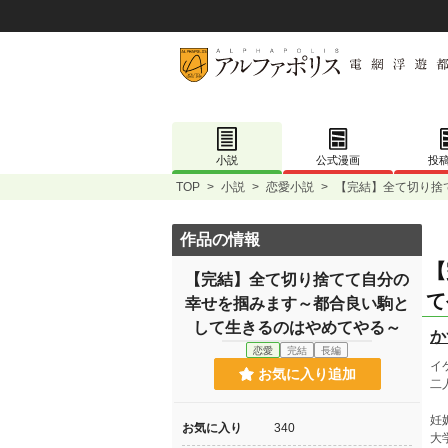
小説
公式漫画
投
TOP
>
小説
>
恋愛小説
>
【完結】全て切り捨
作品の情報
【
【完結】全て切り捨てて自分の
て
幸せを掴みます～都合良い駒と
して生きるのはやめてやる～
か
恋愛
完結
長編
イ
お気に入り追加
二
妊
お気に入り
340
大