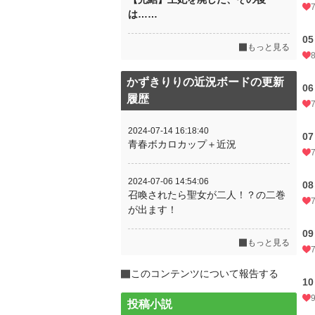
は……
05
もっと見る
かずきりりの近況ボードの更新
06
履歴
2024-07-14 16:18:40
07
青春ボカロカップ＋近況
2024-07-06 14:54:06
08
召喚されたら聖女が二人！？の二巻
が出ます！
09
もっと見る
このコンテンツについて報告する
10
投稿小説