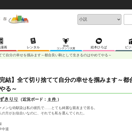
Web
稿漫画
レンタル
絵本ひろば
ビジ
コンテンツ大賞
てて自分の幸せを掴みます～都合良い駒として生きるのはやめてやる～
完結】全て切り捨てて自分の幸せを掴みます～都
やる～
ずきりり
（近況ボード：
8 件
）
ケメンな幼馴染は私の彼氏で……とても綺麗な親友まで居る。
人の方がお似合いなのに、それでも私を選んでくれた。
娠
学中退