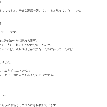
婚
せになれると、幸せな家庭を築いていけると思っていた……のに
産
して……養女。
分の理想からかけ離れる現実。
わる二人に、私の何がいけなかったのか。
められれば、頑張ればと必死になった私に待っていたのは
切りと死。
して25年前に戻った私は……
う二度と、同じ人生を歩まないと決意する。
*******
こちらの作品はカクヨムにも掲載しています