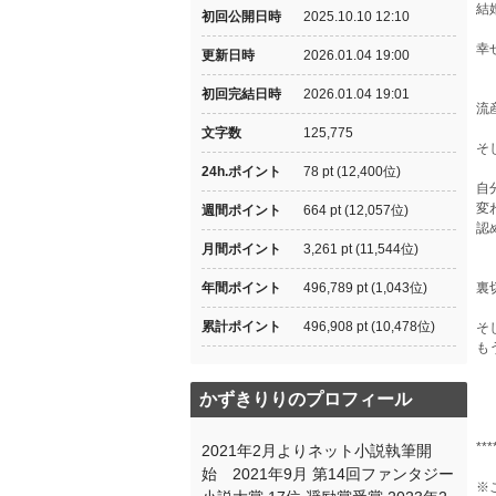
結
初回公開日時
2025.10.10 12:10
幸
更新日時
2026.01.04 19:00
初回完結日時
2026.01.04 19:01
流
文字数
125,775
そ
24h.ポイント
78 pt (12,400位)
自
変
週間ポイント
664 pt (12,057位)
認
月間ポイント
3,261 pt (11,544位)
年間ポイント
496,789 pt (1,043位)
裏
累計ポイント
496,908 pt (10,478位)
そ
も
かずきりりのプロフィール
***
2021年2月よりネット小説執筆開
始 2021年9月 第14回ファンタジー
※