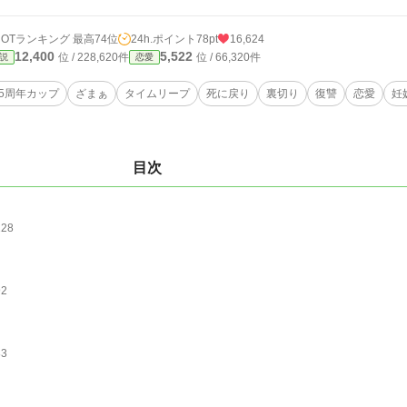
HOTランキング 最高74位
24h.ポイント
78pt
16,624
12,400
5,522
位 / 228,620件
位 / 66,320件
説
恋愛
25周年カップ
ざまぁ
タイムリープ
死に戻り
裏切り
復讐
恋愛
妊
目次
128
92
83