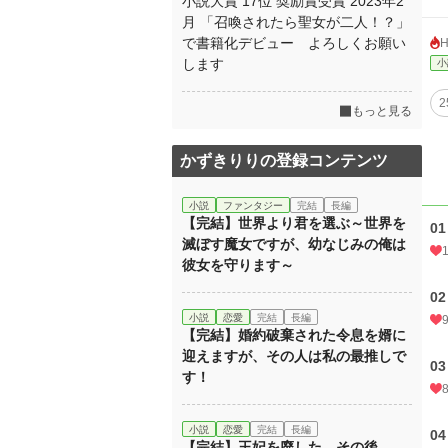
小説大賞 17位 奨励賞受賞 2023年2
月 「召喚されたら聖女が二人！？」
で書籍化デビュー よろしくお願い
します
小
もっと見る
かずきりりの登録コンテンツ
小説
ファンタジー
完結
長編
【完結】世界より君を選ぶ～世界を
01
滅ぼす魔女ですが、幼なじみの俺は
彼女を守ります～
02
小説
恋愛
完結
長編
【完結】婚約破棄された令息を婿に
迎えますが、その人は私の最推しで
03
す！
小説
恋愛
完結
長編
04
【完結】王妃を廃した、その後