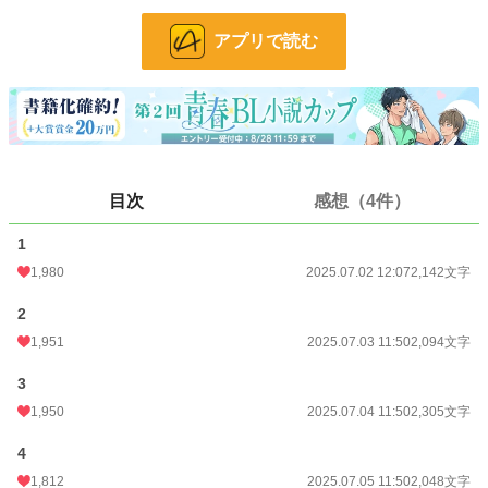
小説
7,191 位 / 228,743 件
アプリで読む
BL
1,365 位 / 31,413 件
お気に入り
998
24h.ポイント
191 pt
文字数
10,655
更新日時
2025.07.05 12:00
目次
感想（4件）
初回公開日時
2025.07.02 12:07
1
初回完結日時
2025.07.05 13:31
1,980
2025.07.02 12:07
2,142文字
週間ポイント
2,592 pt (3,826 位)
2
1,951
2025.07.03 11:50
2,094文字
月間ポイント
10,777 pt (4,227 位)
3
年間ポイント
207,377 pt (2,990 位)
1,950
2025.07.04 11:50
2,305文字
累計ポイント
335,710 pt (14,012 位)
4
1,812
2025.07.05 11:50
2,048文字