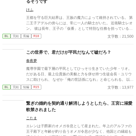
るそうです
けふ
王都を守る巨大結界は、王族の魔力によって維持されている。 第
二王子アデルの傍らには、常に一人の騎士がいた。 近衛騎士レオ
ン。 彼は長年、王子の「仮番」として特別な任務を担っている。
しかし王子は、他国の王女との正式な番契約が決まってしまっ
文字数：21,500
BL
完結
長編
R18
た。 仮番の役目は、そこで終わるはずだった。 だが結界塔で行わ
れる儀式の中で、 二人の関係は次第に変わり始める。 王族と騎
士。 主と臣下。 越えてはならない境界を前にしても、 王子は騎
この世界で、君だけが平民だなんて嘘だろ？
士の手を取る。 「共に立て」 ※オメガバースではありません ※
春夜夢
ふんわり読んでください ※なんでも許せる方向け ※イラストはC
hatGPTさん
魔導学園で最下層の平民としてひっそり生きていた少年・リオ。
だがある日、最上位貴族の美貌と力を併せ持つ生徒会長・ユリウ
スに助けられ、 なぜか「俺の世話係になれ」と命じられる。 以
来、リオの生活は一変―― 豪華な寮部屋、執事並みの手当、異常
文字数：13,977
BL
完結
短編
R15
なまでの過保護、 さらには「他の男に触られるな」などと謎の制
限まで！？ 「俺のこと、何だと思ってるんですか……」 「……可
愛いと思ってる」 それって、“貴族と平民”の距離感ですか？ 不器
繋ぎの婚約を契約通り解消しようとしたら、王宮に溺愛
用な最上級貴族×平民育ちの天才少年 ――鈍感すれ違い×じれじれ
軟禁されました
甘やかし全開の、王道学園BL、開幕！
こたま
エレンは子爵家のオメガ令息として産まれた。年上のアルファの
王子殿下と年齢が釣り合うオメガ令息が少なく、他国との縁組も