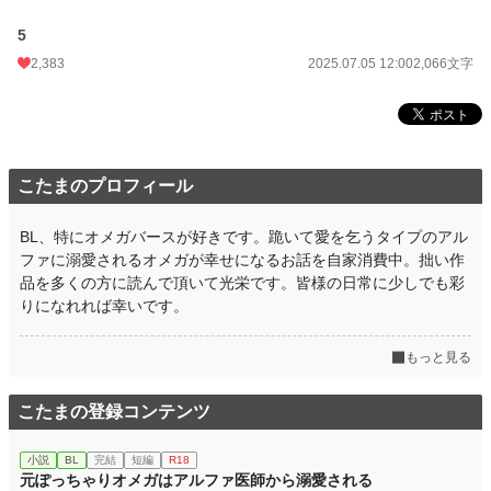
5
2,383
2025.07.05 12:00
2,066文字
こたまのプロフィール
BL、特にオメガバースが好きです。跪いて愛を乞うタイプのアル
ファに溺愛されるオメガが幸せになるお話を自家消費中。拙い作
品を多くの方に読んで頂いて光栄です。皆様の日常に少しでも彩
りになれれば幸いです。
もっと見る
こたまの登録コンテンツ
小説
BL
完結
短編
R18
元ぽっちゃりオメガはアルファ医師から溺愛される