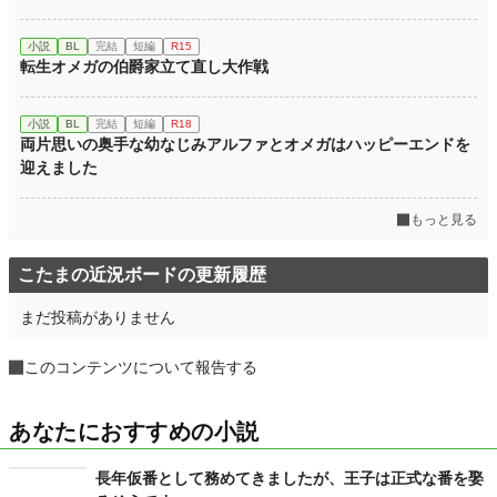
小説
BL
完結
短編
R15
転生オメガの伯爵家立て直し大作戦
小説
BL
完結
短編
R18
両片思いの奥手な幼なじみアルファとオメガはハッピーエンドを
迎えました
もっと見る
こたまの近況ボードの更新履歴
まだ投稿がありません
このコンテンツについて報告する
あなたにおすすめの小説
長年仮番として務めてきましたが、王子は正式な番を娶