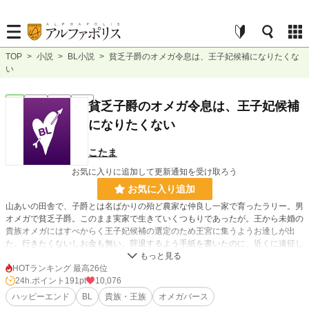
TOP
>
小説
>
BL小説
>
貧乏子爵のオメガ令息は、王子妃候補になりたくな
い
BL
完結
短編
R15
貧乏子爵のオメガ令息は、王子妃候補
になりたくない
こたま
お気に入りに追加して更新通知を受け取ろう
お気に入り追加
山あいの田舎で、子爵とは名ばかりの殆ど農家な仲良し一家で育ったラリー。男
オメガで貧乏子爵。このまま実家で生きていくつもりであったが。王から未婚の
貴族オメガにはすべからく王子妃候補の選定のため王宮に集うようお達しが出
た。行きたくないしお金も無い。辞退するよう手紙を書いたのに、近くに遠征し
ている騎士団が帰る時、迎えに行って一緒に連れていくと連絡があった。断れな
いの？高貴なお嬢様にイジメられない？不安だらけのラリーを迎えに来たのは美
HOTランキング 最高26位
丈夫な騎士のニールだった。
24h.ポイント
191pt
10,076
ハッピーエンド
BL
貴族・王族
オメガバース