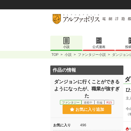
小説
公式漫画
投
TOP
>
小説
>
ファンタジー小説
>
ダンジョン
作品の情報
ダ
ダンジョンに行くことができる
ようになったが、職業が強すぎ
ひ
た
主
ファンタジー
連載中
長編
R15
今
お気に入り追加
（
お気に入り
496