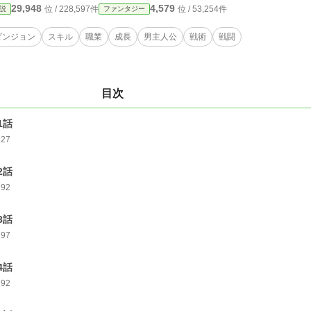
29,948
4,579
位 / 228,597件
位 / 53,254件
説
ファンタジー
ダンジョン
スキル
職業
成長
男主人公
戦術
戦闘
目次
1話
327
2話
292
3話
297
4話
292