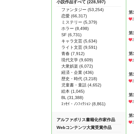
小説作品すべて (228,597)
ファンタジー (53,254)
第
恋愛 (66,317)
ミステリー (5,379)
ホラー (8,498)
第
SF (6,731)
キャラ文芸 (5,634)
ライト文芸 (9,591)
青春 (7,912)
第
現代文学 (9,609)
大衆娯楽 (6,072)
経済・企業 (436)
第
歴史・時代 (3,218)
児童書・童話 (4,652)
絵本 (1,045)
第
BL (31,388)
ｴｯｾｲ・ﾉﾝﾌｨｸｼｮﾝ (8,861)
第
アルファポリス書籍化作家作品
Webコンテンツ大賞受賞作品