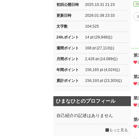
小
初回公開日時
2025.10.31 21:23
更新日時
2026.01.08 23:33
文字数
104,525
24h.ポイント
14 pt (29,948位)
週間ポイント
168 pt (27,113位)
第
月間ポイント
2,426 pt (14,089位)
年間ポイント
156,165 pt (4,024位)
第
累計ポイント
156,193 pt (23,303位)
第
ひまなひとのプロフィール
自己紹介の記述はありません
第
もっと見る