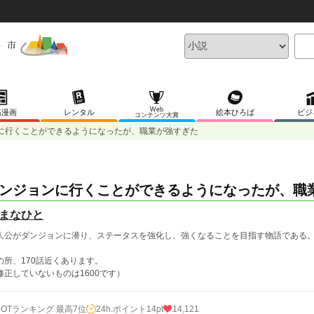
Web
稿漫画
レンタル
絵本ひろば
ビジ
コンテンツ大賞
に行くことができるようになったが、職業が強すぎた
ンジョンに行くことができるようになったが、職
まなひと
人公がダンジョンに潜り、ステータスを強化し、強くなることを目指す物語である
の所、170話近くあります。
修正していないものは1600です）
HOTランキング 最高7位
24h.ポイント
14pt
14,121