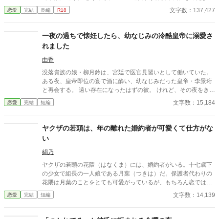
だ。 乗客にAEDを探してきてもらうように頼み、救助活動をして
文字数：137,427
恋愛
完結
長編
R18
いるとボサボサ頭のマスク姿の男がAEDを持ってバスに乗り込ん
できた。 受け取ろうとすると邪魔だと言われる。 そして、月のこ
とを『チビ団子』と呼んだのだ。 医療従事者と思われるボサボサ
一夜の過ちで懐妊したら、幼なじみの冷酷皇帝に溺愛さ
マスク男は運転手の処置をして、月が文句を言う間もなく、救急
れました
車に同乗して去ってしまった。 最悪の出会いをし、二度と会いた
くない相手の正体は⁇ 作品はフィクションです。 本来の仕事内容
由香
とは異なる描写があると思います。
没落貴族の娘・柳月鈴は、宮廷で医官見習いとして働いていた。
ある夜、皇帝即位の宴で酒に酔い、幼なじみだった皇帝・李景珩
と再会する。 遠い存在になったはずの彼。 けれど、その夜をきっ
かけに月鈴の運命は大きく動き出す。 冷酷と恐れられる皇帝が、
文字数：15,184
恋愛
完結
短編
なぜか彼女だけには甘すぎて――。
ヤクザの若頭は、年の離れた婚約者が可愛くて仕方がな
い
絹乃
ヤクザの若頭の花隈（はなくま）には、婚約者がいる。十七歳下
の少女で組長の一人娘である月葉（つきは）だ。保護者代わりの
花隈は月葉のことをとても可愛がっているが、もちろん恋ではな
い。強面ヤクザと年の離れたお嬢さまの、恋に発展する前の、も
文字数：14,139
恋愛
完結
短編
どかしくドキドキするお話。