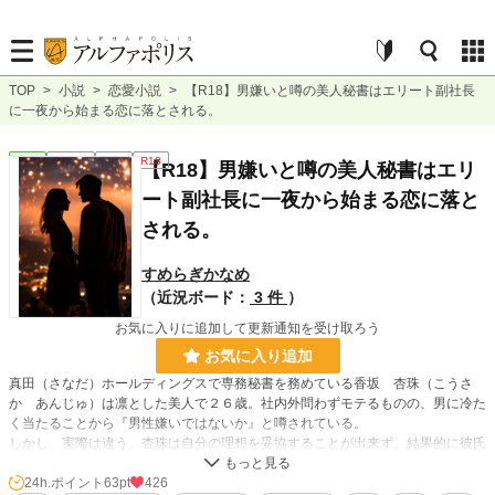
TOP
>
小説
>
恋愛小説
>
【R18】男嫌いと噂の美人秘書はエリート副社長
に一夜から始まる恋に落とされる。
恋愛
連載中
長編
R18
【R18】男嫌いと噂の美人秘書はエリ
ート副社長に一夜から始まる恋に落と
される。
すめらぎかなめ
（近況ボード：
3 件
）
お気に入りに追加して更新通知を受け取ろう
お気に入り追加
真田（さなだ）ホールディングスで専務秘書を務めている香坂 杏珠（こうさ
か あんじゅ）は凛とした美人で２６歳。社内外問わずモテるものの、男に冷た
く当たることから『男性嫌いではないか』と噂されている。
しかし、実際は違う。杏珠は自分の理想を妥協することが出来ず、結果的に彼氏
いない歴＝年齢を貫いている、いわば拗らせ女なのだ。
24h.ポイント
63pt
426