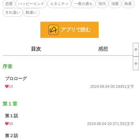
そんな杏珠はある日社長から副社長として本社に来てもらう甥っ子の専属秘書に
恋愛
ハッピーエンド
エタニティ
一夜の過ち
現代
溺愛
執着
なってほしいと打診された。
すれ違い
勘違い
渋々といった風に了承した杏珠。
そして、出逢った男性――丞（たすく）は、まさかまさかで杏珠の好みぴったり
の『筋肉男子』だった。
アプリで読む
挙句、気が付いたら二人でベッドにいて……。
しかも、過去についてしまった『とある嘘』が原因で、杏珠は危機に陥る。
目次
感想
後継者と名高いエリート副社長×凛とした美人秘書（拗らせ女）の身体から始ま
る現代ラブ。
序章
▼掲載先→エブリスタ、ベリーズカフェ、アルファポリス（性描写多め版）
プロローグ
24
2024.06.04 00:18
451文字
小説
14,600 位 / 228,888 件
恋愛
6,546 位 / 66,385 件
第１章
お気に入り
213
第１話
24h.ポイント
63 pt
30
2024.06.04 20:37
1,552文字
文字数
26,725
第２話