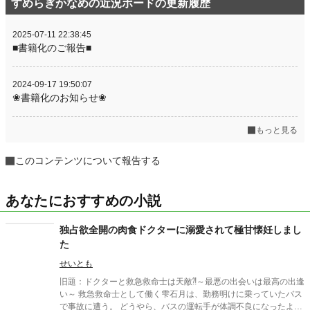
すめらぎかなめの近況ボードの更新履歴
2025-07-11 22:38:45
■書籍化のご報告■
2024-09-17 19:50:07
❀書籍化のお知らせ❀
もっと見る
このコンテンツについて報告する
あなたにおすすめの小説
独占欲全開の肉食ドクターに溺愛されて極甘懐妊しまし
た
せいとも
旧題：ドクターと救急救命士は天敵⁈～最悪の出会いは最高の出逢
い～ 救急救命士として働く雫石月は、勤務明けに乗っていたバス
で事故に遭う。 どうやら、バスの運転手が体調不良になったよう