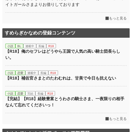
イトガールさまよりお借りしております
もっと見る
すめらぎかなめの登録コンテンツ
小説
BL
連載中
長編
R18
【R18】俺のセフレはどうやら王国で人気の高い騎士団長らし
い。
小説
恋愛
連載中
長編
R18
【R18】補佐官さまとのたわむれは、甘美で今日も抗えない
小説
恋愛
完結
長編
R18
【完結】【R18】経験豊富とうわさの騎士さま、一夜限りの相手
なんて忘れてくださいっ！
もっと見る