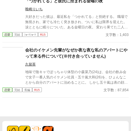
「つかれてる」と彼氏に拒まれる金曜の夜
唯崎りいち
大好きだった彼は、最近私を「つかれてる」と拒絶する。 職場で
無視され、家でも冷たく突き放され、ついに私は限界を迎えた。
涙とともに眠りについた、ある金曜日の夜。 変わり果てた二人の
関係は、予想もしない結末を迎える。
文字数：1,403
恋愛
完結
ｼｮｰﾄｼｮｰﾄ
R15
会社のイケメン先輩がなぜか夜な夜な私のアパートにや
って来る件について(※付き合っていません)
久留茶
地味で陰キャでぽっちゃり体型の小森菜乃(24)は、会社の飲み会
で女子一番人気のイケメン社員・五十嵐大和(26)を、ひょんなこ
とから自分のアパートに泊めることに。 しかし五十嵐は表の顔と
は別に、腹黒でひと癖もふた癖もある男だった。 「お前は俺の恋
文字数：87,854
恋愛
完結
長編
R15
愛対象外。ヤル気も全く起きない安全地帯」 ――酷い言葉に、菜
乃は呆然。二度と関わるまいと決める。 なのに、それを境に彼は
夜な夜な菜乃のもとへ現れるようになり……？ 溺愛×性格に難あ
りの執着男子 × 冴えない自分から変身する健気ヒロイン。 王道と
刺激が詰まったオフィスラブコメディ！ ✽全28話完結 ✽辛口で過
激な発言あり。苦手な方はご注意ください。 ✽他誌にも掲載中で
す。 ✽2026.4/11 エブリスタ用に使用している表紙に変更しまし
た。 →表紙はイラストをGrok タイトルをChatGPTでAI生成して