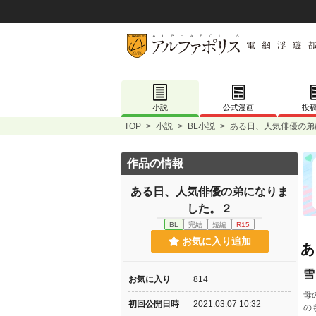
小説
公式漫画
投
TOP
>
小説
>
BL小説
>
ある日、人気俳優の弟
作品の情報
ある日、人気俳優の弟になりま
した。２
BL
完結
短編
R15
お気に入り追加
あ
雪
お気に入り
814
母
初回公開日時
2021.03.07 10:32
の