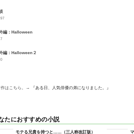
談
197
外編：Halloween
57
外編：Halloween２
80
前作はこちら。→
『ある日、人気俳優の弟になりました。』
なたにおすすめの小説
モテる兄貴を持つと……（三人称改訂版）