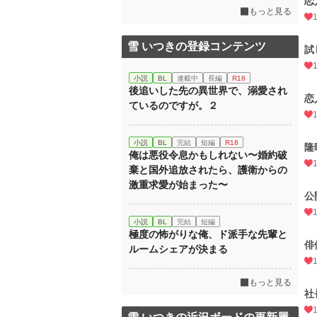
恋
もっと見る
雪 いつきの登録コンテンツ
試
小説
BL
連載中
長編
R18
後追いした先の異世界で、溺愛され
恋
ているのですが。２
小説
BL
完結
短編
R18
隆
俺は悪役令息かもしれない〜婚約破
棄と国外追放されたら、護衛からの
激重求愛が始まった〜
公
小説
BL
完結
短編
極度の怖がりな俺、ド派手な先輩と
俳
ルームシェアが決まる
もっと見る
社