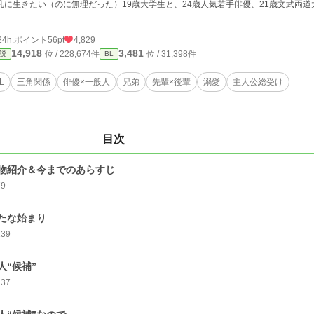
凡に生きたい（のに無理だった）19歳大学生と、24歳人気若手俳優、21歳文武両
24h.ポイント
56pt
4,829
14,918
3,481
位 / 228,674件
位 / 31,398件
説
BL
L
三角関係
俳優×一般人
兄弟
先輩×後輩
溺愛
主人公総受け
目次
物紹介＆今までのあらすじ
79
たな始まり
139
人“候補”
137