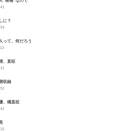
人“候補”なので
141
しに？
154
人って、何だろう
113
晴、直柾
131
開収録
152
優、橘直柾
142
長
132