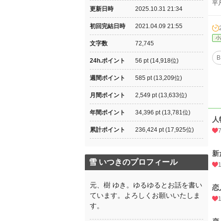
平
更新日時
2025.10.31 21:34
初回完結日時
2021.04.09 21:55
小
文字数
72,745
B
24h.ポイント
56 pt (14,918位)
週間ポイント
585 pt (13,209位)
月間ポイント
2,549 pt (13,633位)
年間ポイント
34,396 pt (13,781位)
人
累計ポイント
236,424 pt (17,925位)
新
雪 いつきのプロフィール
元、樹 ゆき。ゆるゆるとお話を書い
恋
ています。よろしくお願いいたしま
す。