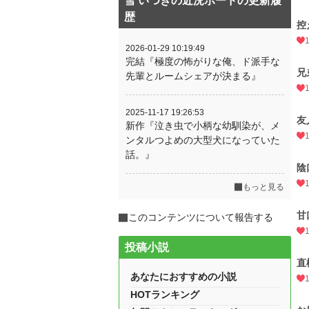
雪 いつきの近況ボードの更新履
歴
控
2026-01-29 10:19:49
完結『極度の怖がりな俺、ド派手な
兄
先輩とルームシェアが決まる』
2025-11-17 19:26:53
友
新作『泣き虫で小柄な幼馴染が、メ
ンタルつよめの大型犬になっていた
話。』
陰
もっと見る
甘
このコンテンツについて報告する
投稿小説
直
あなたにおすすめの小説
HOTランキング