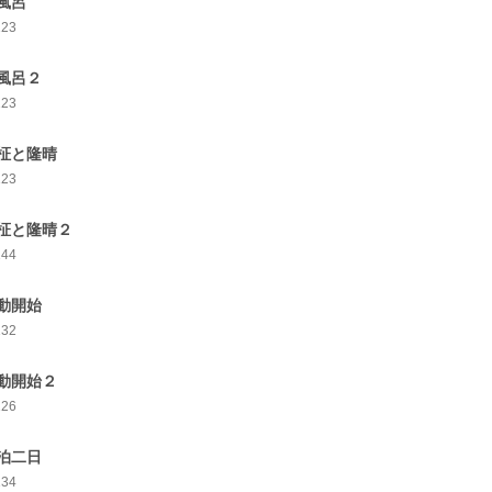
風呂
123
風呂２
123
柾と隆晴
123
柾と隆晴２
144
動開始
132
動開始２
126
泊二日
134