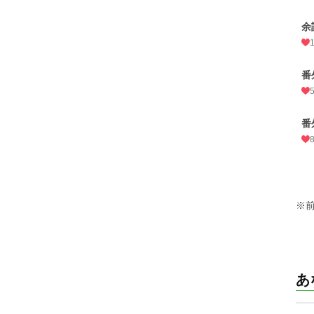
余
番
番
※
あ