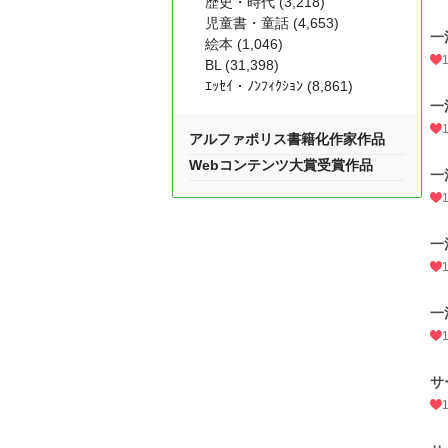
歴史・時代 (3,218)
児童書・童話 (4,653)
一
絵本 (1,046)
BL (31,398)
ｴｯｾｲ・ﾉﾝﾌｨｸｼｮﾝ (8,861)
一
アルファポリス書籍化作家作品
Webコンテンツ大賞受賞作品
一
一
一
サ