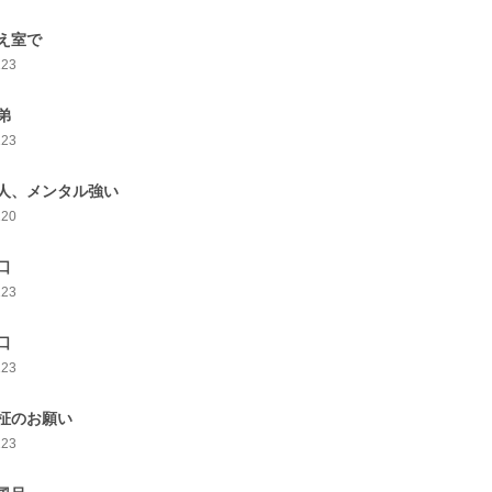
え室で
123
弟
123
人、メンタル強い
120
口
123
口
123
柾のお願い
123