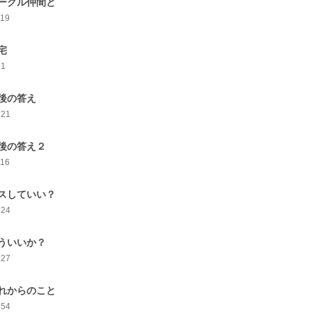
ークル仲間と
119
宅
91
後の答え
121
後の答え２
116
スしていい？
124
ういいか？
127
れからのこと
154