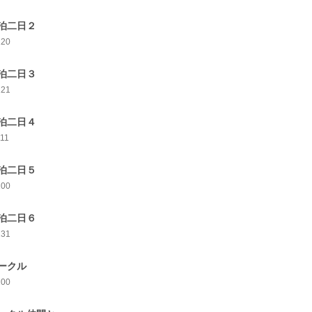
泊二日２
120
泊二日３
121
泊二日４
111
泊二日５
100
泊二日６
131
ークル
100