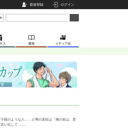
新規登録
ログイン
ネス
書籍
メディア化
王子様のような人……と噂の直柾は「俺の命は、君
と言い出して……。