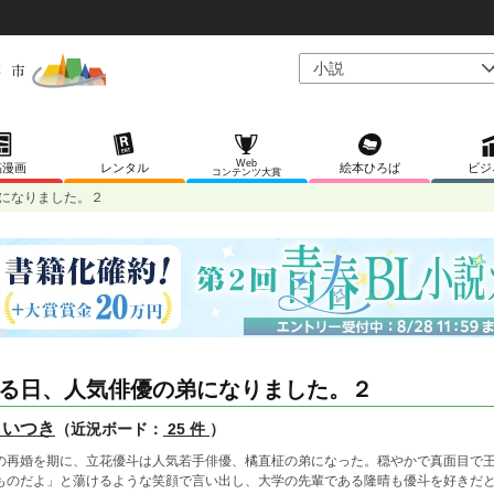
Web
稿漫画
レンタル
絵本ひろば
ビジ
コンテンツ大賞
になりました。２
る日、人気俳優の弟になりました。２
 いつき
（近況ボード：
25 件
）
の再婚を期に、立花優斗は人気若手俳優、橘直柾の弟になった。穏やかで真面目で
ものだよ」と蕩けるような笑顔で言い出し、大学の先輩である隆晴も優斗を好きだ