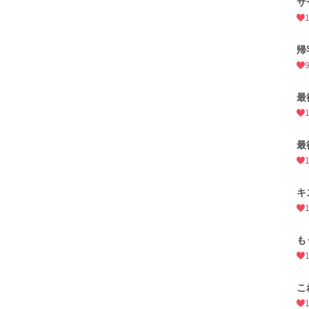
サ
帰
最
最
キ
も
こ