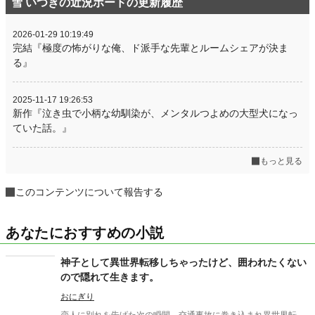
雪 いつきの近況ボードの更新履歴
2026-01-29 10:19:49
完結『極度の怖がりな俺、ド派手な先輩とルームシェアが決ま
る』
2025-11-17 19:26:53
新作『泣き虫で小柄な幼馴染が、メンタルつよめの大型犬になっ
ていた話。』
もっと見る
このコンテンツについて報告する
あなたにおすすめの小説
神子として異世界転移しちゃったけど、囲われたくない
ので隠れて生きます。
おにぎり
恋人に別れを告げた次の瞬間、交通事故に巻き込まれ異世界転