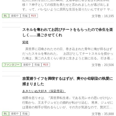
移！？神子としての役割を果たせと言われましたが逃げ出しま
す。って、バレないように庶民な生活を送りたいんですが？ ヤン
デレなる可能性大ですので注意。
文字数：16,195
BL
連載中
長編
R15
スキルを奪われてお詫びチートをもらったので余生を楽
しく……過ごさせてくれ
紫楼
異世界に召喚されたその日、巻き込まれた青年に俺が得るはず
だったスキルを奪われた。 お詫びとしてチートスキルを授かっ
た俺は、第二の人生くらい好きに生きようと旅に出る。 行き着い
た先は、寂れた町の場末の酒場だ。 なぜか客は男ばかりだが、
文字数：20,506
ファンタジー
連載中
長編
R15
日雇い冒険者や恐妻家の肉屋たちとの気楽な毎日は悪くない。
……ただ一人、どう見ても貴族のような美青年がこの地味な酒場
へ通ってくる理由だけは、さっぱりわからない。 「お前らツケは
放置婿ライフを満喫するはずが、爽やか幼馴染の執愛に
やめろ」 そんな穏やかな日々を送っていたはずなのに、ある
捕まりました
日、酒場へ厄介な依頼が舞い込んできた――。 他サイトでも掲
載しています。 不定期更新です。
あきたいぬ大好き（深凪雪花）
侯爵令息リオは、『異世界転生者』である兄レオの思いがけない
行動から、王太子ジュゼとの婚約が転がり込む。 将来、ジュゼに
は運命の相手が現れるらしいが、その方が気楽なので、贅沢三昧
な後宮暮らしを楽しみにしていた。 十数年後、無事にジュゼに婿
文字数：35,888
BL
連載中
長編