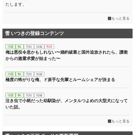
たします。
もっと見る
雪 いつきの登録コンテンツ
小説
BL
完結
短編
R18
俺は悪役令息かもしれない〜婚約破棄と国外追放されたら、護衛
からの激重求愛が始まった〜
小説
BL
完結
短編
極度の怖がりな俺、ド派手な先輩とルームシェアが決まる
小説
BL
完結
短編
泣き虫で小柄だった幼馴染が、メンタルつよめの大型犬になって
いた話。
もっと見る