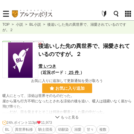
TOP
>
小説
>
BL小説
>
後追いした先の異世界で、溺愛されているのです
が。２
BL
連載中
長編
R18
後追いした先の異世界で、溺愛されて
いるのですが。２
雪 いつき
（近況ボード：
25 件
）
お気に入りに追加して更新通知を受け取ろう
お気に入り追加
暖人にとって、涼佑は世界そのものだった。
崖から落ち行方不明になったとされる涼佑の後を追い、暖人は躊躇いなく崖から
飛び降りた。
……だが、目を覚ますとそこは何故か鬱蒼とした森の中だった。
盗賊に襲われているところを、騎士団長のウィリアムとオスカーに助けられる。
暖人を保護し、涼佑を探すと申し出たウィリアム。彼の屋敷で過ごすうちに、暖
24h.ポイント
113pt
11,973
人は次第に周囲の優しさを受け入れていく。
BL
異世界転移
騎士団長
幼馴染
溺愛
甘々
複数