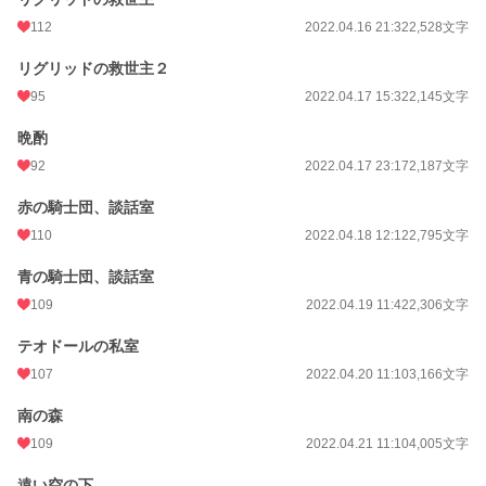
112
2022.04.16 21:32
2,528文字
年間ポイント
40,437 pt (12,240 位)
リグリッドの救世主２
累計ポイント
583,734 pt (9,203 位)
95
2022.04.17 15:32
2,145文字
晩酌
92
2022.04.17 23:17
2,187文字
赤の騎士団、談話室
110
2022.04.18 12:12
2,795文字
青の騎士団、談話室
109
2022.04.19 11:42
2,306文字
テオドールの私室
107
2022.04.20 11:10
3,166文字
南の森
109
2022.04.21 11:10
4,005文字
遠い空の下