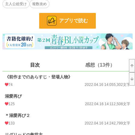
主人公総受け
複数攻め
何故か皆に溺愛され、異世界人でも特別な力があるわけでもないのに……と思っ
ていた暖人は、次々にチートな能力を開花させる。
誰かの為に無茶をする暖人を、ウィリアムたちは心配しては、いっそ閉じ込めて
アプリで読む
しまおうかと思う日々。
過保護で溺愛したがりなイケメンたちに囲まれた生活が、再び始まる――。
小説
10,032 位 / 228,788 件
BL
2,142 位 / 31,418 件
目次
感想（13件）
お気に入り
1,030
《前作までのあらすじ・登場人物》
24h.ポイント
113 pt
74
2022.04.16 14:05
5,302文字
文字数
531,927
溺愛再び
更新日時
2026.07.19 22:30
125
2022.04.16 14:11
2,508文字
初回公開日時
2022.04.16 14:05
＊溺愛再び２
133
2022.04.16 14:24
2,799文字
週間ポイント
971 pt (9,146 位)
リグリッドの救世主
月間ポイント
8,912 pt (4,979 位)