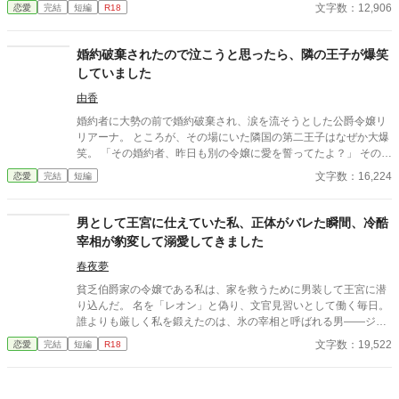
い、居心地の良い彼のそばを離れるのが辛くなってしまう。 なら
文字数：12,906
恋愛
完結
短編
R18
ば彼の代わりに男友達を作ろうと画策するがーー
婚約破棄されたので泣こうと思ったら、隣の王子が爆笑
していました
由香
婚約者に大勢の前で婚約破棄され、涙を流そうとした公爵令嬢リ
リアーナ。 ところが、その場にいた隣国の第二王子はなぜか大爆
笑。 「その婚約者、昨日も別の令嬢に愛を誓ってたよ？」 その一
言から、元婚約者の嘘は次々と暴かれ、自滅の連続！ 泣くはずだ
文字数：16,224
恋愛
完結
短編
った婚約破棄は、笑いと溺愛にあふれた人生逆転劇の幕開けだっ
た。
男として王宮に仕えていた私、正体がバレた瞬間、冷酷
宰相が豹変して溺愛してきました
春夜夢
貧乏伯爵家の令嬢である私は、家を救うために男装して王宮に潜
り込んだ。 名を「レオン」と偽り、文官見習いとして働く毎日。
誰よりも厳しく私を鍛えたのは、氷の宰相と呼ばれる男――ジー
クフリード。 ある日、ひょんなことから女であることがバレてし
文字数：19,522
恋愛
完結
短編
R18
まった瞬間、 あの冷酷な宰相が……私を押し倒して言った。 「ず
っと我慢していた。君が女じゃないと、自分に言い聞かせてき
た」 「……もう限界だ」 私は知らなかった。 宰相は、私の正体