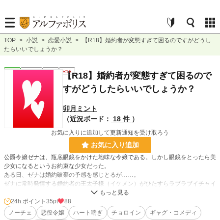
TOP
>
小説
>
恋愛小説
>
【R18】婚約者が変態すぎて困るのですがどうし
たらいいでしょうか？
恋愛
連載中
長編
R18
【R18】婚約者が変態すぎて困るので
すがどうしたらいいでしょうか？
卯月ミント
（近況ボード：
18 件
）
お気に入りに追加して更新通知を受け取ろう
お気に入り追加
公爵令嬢ゼナは、瓶底眼鏡をかけた地味な令嬢である。しかし眼鏡をとったら美
少女になるというお約束な少女だった。
ある日、ゼナは婚約破棄の予感を感じとるが……。
ゼナに常時発情する婚約者の王太子様（イケメン）がひたすらラブラブイチャイ
チャしてくるだけの話です。
24h.ポイント
35pt
88
ノーチェ
悪役令嬢
ハート喘ぎ
チョロイン
ギャグ・コメディ