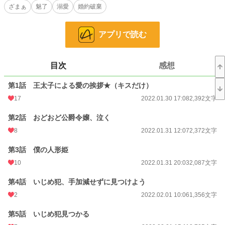
ざまぁ
魅了
溺愛
婚約破棄
＊婚約者の王太子主導で人前でしてしまいます。地雷な方はご遠慮下さい。が、
羞恥プレイではありません。ただただラブラブします。
＊R18シーンあります
アプリで読む
＊ハート喘ぎします。
＊R18回には★を入れてあります
＊お気に入り登録、ありがとうございます！すごく嬉しくてモチベになります！
目次
感想
＊hotに載ることができました！ありがとうございます。読んでくださった読者
様のおかげです！お気に入り登録、本当にありがとうございます！
第1話 王太子による愛の挨拶★（キスだけ）
＊夢の中でですが、衆目の前で裸になり、公開自慰シーンがあります。そのうち
17
2022.01.30 17:08
2,392文字
現実世界での自慰シーンがあるかもしれません。苦手な方はご注意ください。
第2話 おどおど公爵令嬢、泣く
＊しばらく、毎日更新はお休みします。更新自体は続けます。
8
2022.01.31 12:07
2,372文字
小説
19,649 位 / 228,704 件
第3話 僕の人形姫
10
2022.01.31 20:03
2,087文字
恋愛
8,548 位 / 66,347 件
第4話 いじめ犯、手加減せずに見つけよう
お気に入り
942
2
2022.02.01 10:06
1,356文字
24h.ポイント
35 pt
第5話 いじめ犯見つかる
文字数
73,783