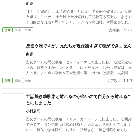
下が求婚してきます〜
由香
【全一話完結】 王太子の心変わりによって婚約を破棄された侯爵
令嬢リリアーナ。 十年以上受け続けた王妃教育も辞退し、ようや
く自由になれると思っていた。 ところが数日後、侯爵家を訪れた
のは国王陛下本人。 「王妃教育を辞退されると困る。私の妃にな
文字数：7,687
恋愛
完結
短編
ってほしい」 努力を踏みにじった王太子はすべてを失い、選ばれ
たのは誠実に生きてきた彼女だった。 これは、年上国王に溺愛さ
れながら、世界一幸せな王妃になるまでの逆転ラブストーリー。
悪役令嬢ですが、兄たちが過保護すぎて恋ができません
由香
乙女ゲームの悪役令嬢・セレフィーナに転生した私。 破滅回避の
ため、目立たず静かに生きる――はずだった。 しかし現実は、三
人の兄による全力溺愛＆完全監視生活。 外出には護衛、交友関係
は管理制、笑顔すら規制対象！？ さらに兄の親友である最強騎
文字数：14,447
恋愛
完結
短編
士・カインが護衛として加わり、 静かで誠実な優しさに、次第に
心が揺れていく。 「恋をすると破滅する」 そう信じて避けてきた
想いの先で待っていたのは、 断罪も修羅場もない、安心で騒がし
世話焼き幼馴染と離れるのが辛いので自分から離れるこ
い未来だった――。
とにしました
小村辰馬
乙女ゲームの悪役令嬢、エリス・カーマインに転生した。 幼馴染
であるアーロンの傍にに居続けると、追放エンドを迎えてしまう
のに、原作では俺様だった彼の世話焼きな一面を開花させてしま