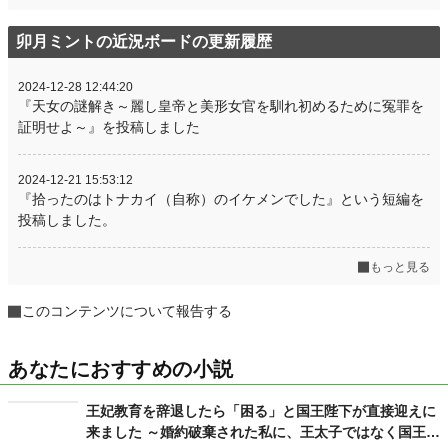
卯月ミントの近況ボードの更新履歴
2024-12-28 12:44:20
『天女の謎解き～麗し皇帝と美形女官を馴れ初めるために冤罪を
証明せよ～』を投稿しました
2024-12-21 15:53:12
『拾ったのはトナカイ（自称）のイケメンでした』という短編を
投稿しました。
もっと見る
このコンテンツについて報告する
あなたにおすすめの小説
王妃教育を辞退したら「困る」と国王陛下が直接迎えに
来ました ～婚約破棄された私に、王太子ではなく国王陛