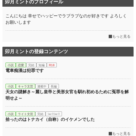
卯月ミントのプロフィール
こんにちは 幸せでハッピーでラブラブなのが好きです よろしく
お願いします
もっと見る
卯月ミントの登録コンテンツ
小説
恋愛
完結
短編
R18
電車痴漢は犯罪です
小説
キャラ文芸
連載中
長編
天女の謎解き～麗し皇帝と美形女官を馴れ初めるために冤罪を解
明せよ～
小説
ライト文芸
完結
ｼｮｰﾄｼｮｰﾄ
拾ったのはトナカイ（自称）のイケメンでした
もっと見る