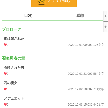
アプリで読む
某大手サイトで18禁を食らったので転載していきます。
ネコミミババアでちょっと休息します。
目次
感想
小説
228,999 位 / 228,999 件
プロローグ
恋愛
66,400 位 / 66,400 件
姫は残された
お気に入り
12
0
2020.12.01 00:00
1,125文字
24h.ポイント
0 pt
召喚勇者の章
文字数
317,597
更新日時
2021.05.25 07:19
召喚された男
0
2020.12.01 21:00
1,564文字
初回公開日時
2020.08.12 19:04
石の魔女
週間ポイント
0 pt (228,999 位)
0
2020.12.02 18:00
2,714文字
月間ポイント
0 pt (228,999 位)
メデュエット
年間ポイント
175 pt (128,818 位)
0
2020.12.03 15:03
1,446文字