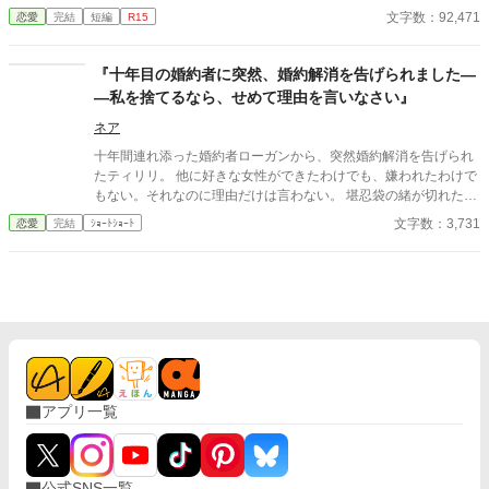
かもが貴女にとっては高嶺の花だと元々分かっていたのでしょ
文字数：92,471
恋愛
完結
短編
R15
う？そんな感情を持っているだけ時間が無駄だと思いません
か？」 クロエの気持ちなどお構いなしに、言葉は続けられる。既
に想い人がいる。気持ちが迷惑。諦めろ。時間の無駄。彼は止ま
『十年目の婚約者に突然、婚約解消を告げられました―
らず話し続ける。彼が口を開く度に、まるで弾丸のように心を抉
―私を捨てるなら、せめて理由を言いなさい』
っていった。 ＊＊＊＊＊＊ ・執筆時間空けてしまった間に途中過
程が気に食わなくなったので、設定などを少し変えて改稿してい
ネア
ます。
十年間連れ添った婚約者ローガンから、突然婚約解消を告げられ
たティリリ。 他に好きな女性ができたわけでも、嫌われたわけで
もない。それなのに理由だけは言わない。 堪忍袋の緒が切れたテ
ィリリは、ついにローガンの頬を平手打ちする。 「私を捨てるな
文字数：3,731
恋愛
完結
ｼｮｰﾄｼｮｰﾄ
ら、せめて理由を言いなさい」 十年間一度も「好き」と言わなか
った、不器用すぎる婚約者同士のすれ違い恋愛。
アプリ一覧
公式SNS一覧