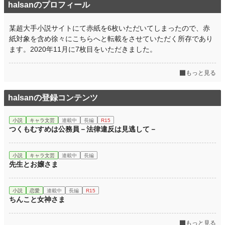
halsanのプロフィール
某超大手小説サイトにて赤紙を6枚いただいてしまったので、赤
紙対象を含め徐々にこちらへと転載をさせていただく所存であり
ます。2020年11月に7枚目をいただきました。
もっと見る
halsanの登録コンテンツ
小説
キャラ文芸
連載中
長編
R15
つくもむすめは公務員－法律違反は見逃して－
小説
キャラ文芸
連載中
長編
先生とお嬢さま
小説
恋愛
連載中
長編
R15
ちんこと女神さま
もっと見る