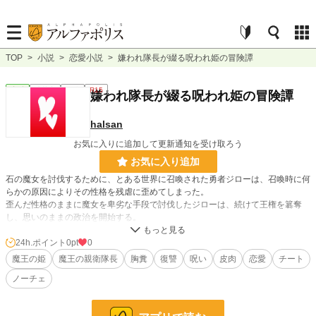
TOP
>
小説
>
恋愛小説
>
嫌われ隊長が綴る呪われ姫の冒険譚
恋愛
連載中
長編
R15
嫌われ隊長が綴る呪われ姫の冒険譚
halsan
お気に入りに追加して更新通知を受け取ろう
お気に入り追加
石の魔女を討伐するために、とある世界に召喚された勇者ジローは、召喚時に何
らかの原因によりその性格を残虐に歪めてしまった。
歪んだ性格のままに魔女を卑劣な手段で討伐したジローは、続けて王権を簒奪
し、思いのままの政治を開始する。
その残酷さから、いつの日か「魔王」と呼ばれるようになったジロー。
彼は凌辱しつくした姫との間に娘を授かった。
24h.ポイント
0pt
0
「娘のためにこの世界を良くしよう」とジローは思い立ったのだが、それは遅す
魔王の姫
魔王の親衛隊長
胸糞
復讐
呪い
皮肉
恋愛
チート
ぎた。
ノーチェ
石の魔女の呪いを受けた魔王姫アリアウェットは、ともに生き残った魔王の親衛
隊長とともに呪いを解く旅をに出ることになる。
この物語は親衛隊長が綴る呪われ魔王姫の冒険譚。