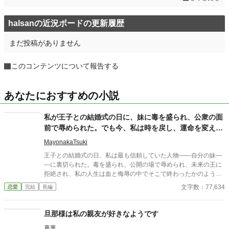
halsanの近況ボードの更新履歴
まだ投稿がありません
このコンテンツについて報告する
あなたにおすすめの小説
私が王子との結婚式の日に、妹に毒を盛られ、公衆の面
前で辱められた。でも今、私は時を戻し、運命を変えに
来た。
MayonakaTsuki
王子との結婚式の日、私は最も信頼していた人物――自分の妹―
―に裏切られた。毒を盛られ、公開の場で辱められ、未来の王に
拒絶され、私の人生は血と侮辱の中でそこで終わったかのように
思えた。しかし、死が私を迎えたとき、不可能なことが起きた―
文字数：77,634
恋愛
完結
長編
―私は同じ回廊で、祭壇の前で目を覚まし、あらゆる涙、嘘、そ
して一撃の記憶をそのまま覚えていた。今、二度目のチャンスを
得た私は、ただ一つの使命を持つ――真実を突き止め、奪われた
旦那様は私の親友が好きなようです
ものを取り戻し、私を破滅させた者たちにその代償を払わせる。
葛葉