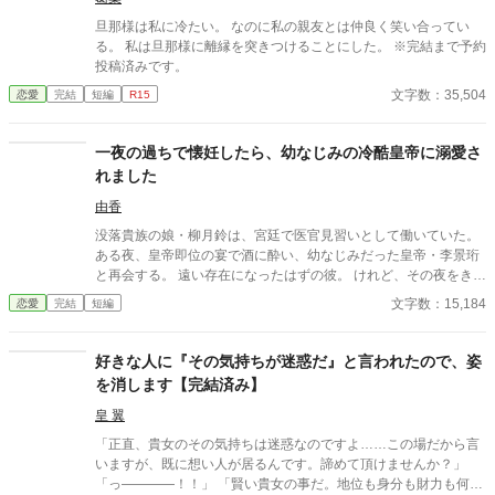
もはや、何も以前のままではない。何も許されない。
旦那様は私に冷たい。 なのに私の親友とは仲良く笑い合ってい
る。 私は旦那様に離縁を突きつけることにした。 ※完結まで予約
投稿済みです。
文字数：35,504
恋愛
完結
短編
R15
一夜の過ちで懐妊したら、幼なじみの冷酷皇帝に溺愛さ
れました
由香
没落貴族の娘・柳月鈴は、宮廷で医官見習いとして働いていた。
ある夜、皇帝即位の宴で酒に酔い、幼なじみだった皇帝・李景珩
と再会する。 遠い存在になったはずの彼。 けれど、その夜をきっ
かけに月鈴の運命は大きく動き出す。 冷酷と恐れられる皇帝が、
文字数：15,184
恋愛
完結
短編
なぜか彼女だけには甘すぎて――。
好きな人に『その気持ちが迷惑だ』と言われたので、姿
を消します【完結済み】
皇 翼
「正直、貴女のその気持ちは迷惑なのですよ……この場だから言
いますが、既に想い人が居るんです。諦めて頂けませんか？」
「っ――――！！」 「賢い貴女の事だ。地位も身分も財力も何も