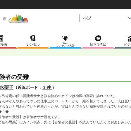
Web
稿漫画
レンタル
絵本ひろば
ビジ
コンテンツ大賞
険者の受難
水薬子
（近況ボード：
3 件
）
己肯定の低い冒険者サナと教会務めのカインは神殿の調査に訪れていた。
んやかんやあってついに仕事上のパートナーから一線を超えてしまった二人は互い
もないと思われていた神殿だったが、実はとんでもない秘密が隠されていたのだ
◆◇◆
冒険者の受難】は冒険者サナ視点です。
司祭の思惑】はカイン視点。先に【冒険者の受難】を読んでいただくとお楽しみい