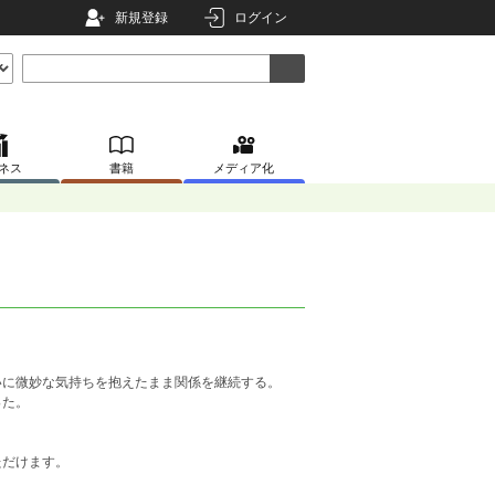
新規登録
ログイン
ネス
書籍
メディア化
に微妙な気持ちを抱えたまま関係を継続する。
った。
ただけます。