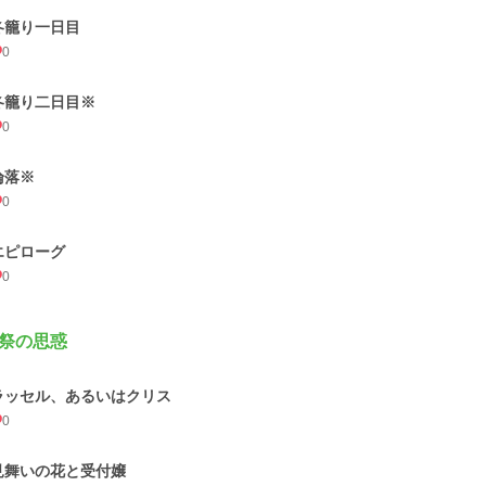
冬籠り一日目
0
冬籠り二日目※
0
淪落※
0
エピローグ
0
祭の思惑
ラッセル、あるいはクリス
0
見舞いの花と受付嬢