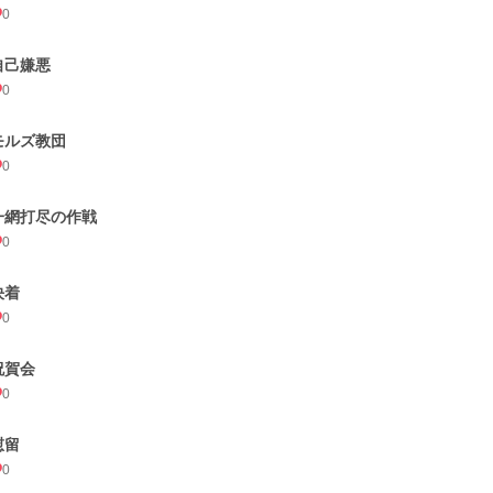
0
自己嫌悪
0
モルズ教団
0
一網打尽の作戦
0
決着
0
祝賀会
0
慰留
0