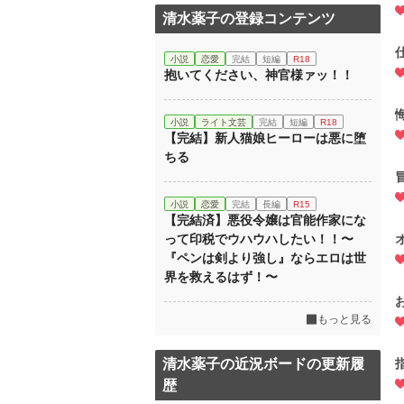
清水薬子の登録コンテンツ
小説
恋愛
完結
短編
R18
抱いてください、神官様ァッ！！
小説
ライト文芸
完結
短編
R18
【完結】新人猫娘ヒーローは悪に堕
ちる
小説
恋愛
完結
長編
R15
【完結済】悪役令嬢は官能作家にな
って印税でウハウハしたい！！〜
『ペンは剣より強し』ならエロは世
界を救えるはず！〜
もっと見る
清水薬子の近況ボードの更新履
歴