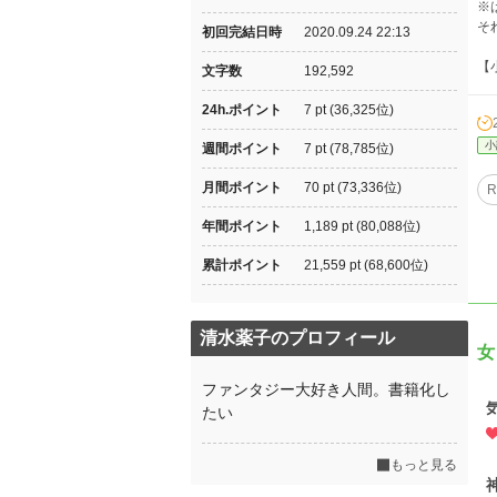
※
そ
初回完結日時
2020.09.24 22:13
【
文字数
192,592
24h.ポイント
7 pt (36,325位)
小
週間ポイント
7 pt (78,785位)
月間ポイント
70 pt (73,336位)
年間ポイント
1,189 pt (80,088位)
累計ポイント
21,559 pt (68,600位)
清水薬子のプロフィール
女
ファンタジー大好き人間。書籍化し
たい
もっと見る