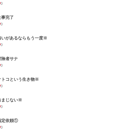
0
仕事完了
0
悔いがあるならもう一度※
0
冒険者サナ
0
オトコという生き物※
0
おまじない※
0
指定依頼①
0