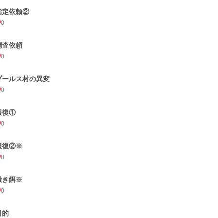
指定依頼②
0
調査依頼
0
プールス村の異変
0
報復①
0
報復②※
0
撒き餌※
0
目的