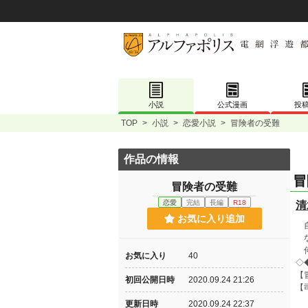
小説
公式漫画
投
TOP
>
小説
>
恋愛小説
>
冒険者の受難
作品の情報
冒
冒険者の受難
恋愛
完結
長編
R18
清
お気に入り追加
自
な
何
お気に入り
40
◇
【
初回公開日時
2020.09.24 21:26
【
更新日時
2020.09.24 22:37