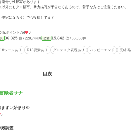
は露骨な性描写があります。
れ以外にもグロ描写、暴力描写が予告なくあるので、苦手な方はご注意ください。
小説家になろう】でも投稿してます
24h.ポイント
7pt
0
36,325
15,842
位 / 228,744件
位 / 66,363件
説
恋愛
R18シーンあり
R18要素あり
グロテスク表現あり
ハッピーエンド
完結済
目次
冒険者サナ
気まずい始まり※
0
神殿調査