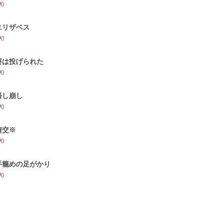
0
エリザベス
0
賽は投げられた
0
済し崩し
0
情交※
0
手籠めの足がかり
0