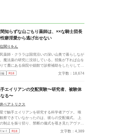
世間知らずな山ごもり薬師は、××な騎士団長
の性癖淫愛から逃げ出せない
位関りをん
民薬師・クララは国境沿いの深い山奥で暮らしなが
、魔法薬の研究に没頭している。招集が下れば山を
りて麓にある病院や娼館で診察補助をしたりしてい
が、世間知らずなのに変わりはない。 ある日、山
文字数：18,674
長編
R18
中で倒れている男性を発見。彼はなんと騎士団長・
イルドで女嫌いの噂を持つ人物だった。 当然女嫌
の噂なんて知らないクララは良心に従い彼を助け、
触手エイリアンの交配実験〜研究者、被験体
療を施す。 だが、レイルドには隠している秘
になる〜
…性癖があった。 ――君の××××、触らせてもら
ないだろうか？
井ベアトリクス
星で触手エイリアンを研究する科学者アヴァ。 唯
観察できていなかったのは、彼らの交配儀式。 上
の制止を振り切り、禁断の儀式を覗き見たアヴァは
― 交わる触手に、抑えきれない欲望を覚える。
文字数：4,389
ﾄｼｮｰﾄ
R18
私も……私も交配したい」 太く長い触手が、体の