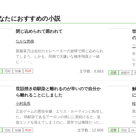
なたにおすすめの小説
閉じ込められて囲われて
なかな悠桃
二
新藤菜乃は会社のエレベーターの故障で閉じ込められ
平
てしまう。しかも、同期で大嫌いな橋本翔真と一緒
ら
に・・・。
下
る
文字数：8,883
愛
完結
短編
R18
恋愛
連載中
の
レ
い
世話焼き幼馴染と離れるのが辛いので自分か
治
ら離れることにしました
密…
え
小村辰馬
桜
乙女ゲームの悪役令嬢、エリス・カーマインに転生し
異
た。 幼馴染であるアーロンの傍にに居続けると、追
一
放エンドを迎えてしまうのに、原作では俺様だった彼
司
の世話焼きな一面を開花させてしまい、居心地の良い
―
文字数：12,906
愛
完結
短編
R18
恋愛
完結
ｼｮｰ
彼のそばを離れるのが辛くなってしまう。 ならば彼
「