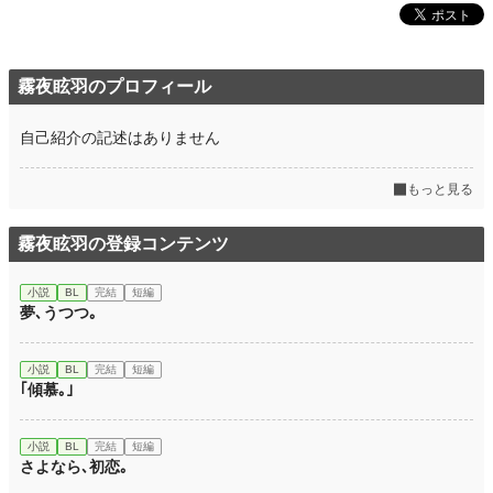
霧夜眩羽のプロフィール
自己紹介の記述はありません
もっと見る
霧夜眩羽の登録コンテンツ
小説
BL
完結
短編
夢､うつつ｡
小説
BL
完結
短編
｢傾慕｡｣
小説
BL
完結
短編
さよなら､初恋｡