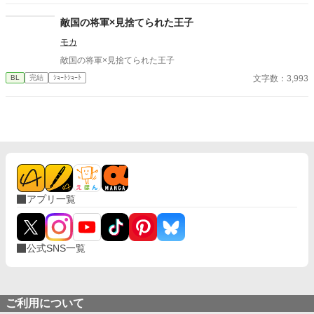
の令息、そして平民から伯爵家に養子縁組されたリオルに囲ま
れ、学園生活を満喫している。 彼等はいつも一緒だ。 笑いに溢
敵国の将軍×見捨てられた王子
れ、仲睦まじく、他者が入り込める隙間はない。 リュシエルは何
モカ
度もランスロットに苦言を呈した。 もっと多くの者と交流を持つ
べきだと。初めにそう告げてきたのは、ランスロットではないか
敵国の将軍×見捨てられた王子
と。 だが、その苦言が彼等に届くことのないまま、時は流れ卒園
文字数：3,993
BL
完結
ｼｮｰﾄｼｮｰﾄ
を迎える。 学園の卒業と共に、リュシエルは本格的に王宮へと入
り、間も無く婚姻がなされる予定だった。 卒業の式典が終わり、
学生たちが初めて迎える公式な社交の場、卒業生やその親族達が
集う中、リュシエルは誰にもエスコートされることなく、一人ポ
ツンと彼等と対峙していた。 「リュシエル、其方との婚約解消を
陛下も公爵家も、既に了承済みだ。」 ランスロットの言葉に、こ
れまで一度も毅然とした態度を崩すことのなかったリュシエル
は、信じられないと膝から崩れ落ちた。 思い付きで書き上げまし
た。 全3話 他の連載途絶えている方も、ぼちぼち書き始める予定
です 書くことに億劫になり、リハビリ的に思いつくまま書いたの
アプリ一覧
で、矛盾とか色々スルーして頂けるとありがたいです
公式SNS一覧
ご利用について