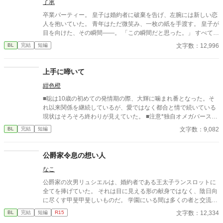
了承
--- いくつかのコメントを拝見し、大変申し訳なく思っておりま
す。 私は現在日本語を勉強しており、この文章はAI作品ではあり
卒業パーティー。 皇子は婚約者に破棄を告げ、左腕には新しい恋
ませんが、 一部に翻訳ソフトを使用しています。 もし読んでくだ
人を抱いていた。 青年はただ微笑み、一枚の紙を手渡す。 皇子が
さる中で日本語のおかしな点をご指摘いただけましたら、 本当に
目を向けた、その瞬間——。 「この瞬間だと思った。」 すべてを
ありがたく思います。
愛で終わらせた、沈黙の恋の物語。 IFストーリーあり 誤字あ
文字数：12,996
BL
完結
短編
れば報告お願いします！
上手に啼いて
紺色橙
■聡は10歳の初めての発情期の際、大輝に噛まれ番となった。そ
れ以来関係を継続しているが、愛ではなく都合と情で続いている
現状はそろそろ終わりが見えていた。 ■注意*独自オメガバース設
定。■『それは愛か本能か』と同じ世界設定です。関係は一切な
文字数：9,082
BL
完結
短編
し。
公爵家令息の想い人
なこ
公爵家の次男リュシエルは、婚約者である王太子ランスロットに
全てを捧げていた。 それは目に見える形の献身ではなく、陰日向
に尽くす甲斐甲斐しいものだ。 学園にいる間は多くの者と交流を
図りたいと言うランスロットの申し出でさえも、リュシエルは素
文字数：12,334
BL
完結
短編
R15
直に受け入れた。 ランスロットは側近候補の宰相令息と騎士家系