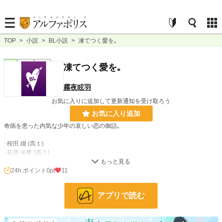
TOP
>
小説
>
BL小説
>
凍てつく愛を｡
BL
完結
短編
凍てつく愛を｡
霧夜眩羽
お気に入りに追加して更新通知を受け取ろう
お気に入り追加
奇病を患った内気な少年の哀しい恋の御話｡
･桜田 綴 (高１)
･萩原 光希 (高２)
24h.ポイント
0pt
11
小説
228,755 位 / 228,755 件
BL
31,415 位 / 31,415 件
アプリで読む
お気に入り
2