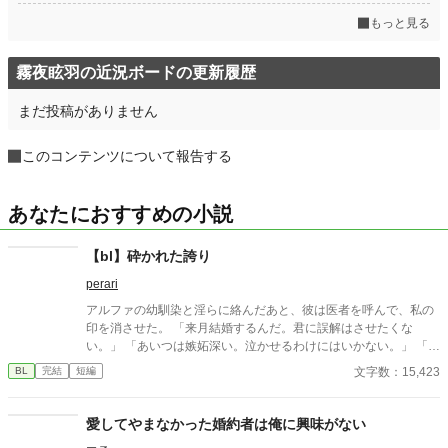
もっと見る
霧夜眩羽の近況ボードの更新履歴
まだ投稿がありません
このコンテンツについて報告する
あなたにおすすめの小説
【bl】砕かれた誇り
perari
アルファの幼馴染と淫らに絡んだあと、彼は医者を呼んで、私の
印を消させた。 「来月結婚するんだ。君に誤解はさせたくな
い。」 「あいつは嫉妬深い。泣かせるわけにはいかない。」 「君
ももう年頃の残り物のオメガだろ？ 俺の印をつけたまま、他の
文字数：15,423
BL
完結
短編
アルファとお見合いするなんてありえない。」 彼は冷たく、けれ
どどこか薄情な笑みを浮かべながら、一枚の小切手を私に投げ渡
す。 「長い間、俺に従ってきたんだから、君を傷つけたりはしな
愛してやまなかった婚約者は俺に興味がない
い。」 「結婚の日には招待状を送る。必ず来て、席につけよ。」