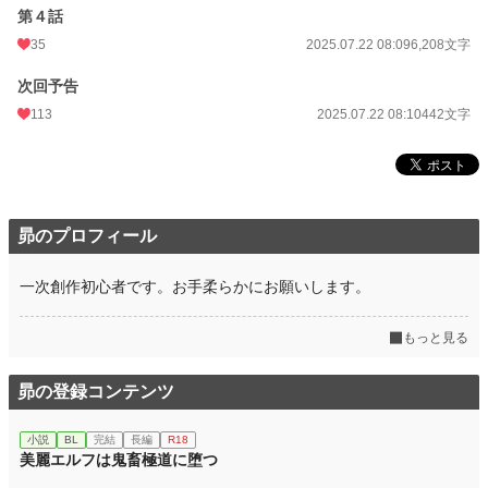
第４話
35
2025.07.22 08:09
6,208文字
次回予告
113
2025.07.22 08:10
442文字
昴のプロフィール
一次創作初心者です。お手柔らかにお願いします。
もっと見る
昴の登録コンテンツ
小説
BL
完結
長編
R18
美麗エルフは鬼畜極道に堕つ