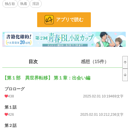
独占欲
執着
淫語
※エロを書きたいだけの奴が書いているので、性描写は比較的多めです。
※他サイトにも掲載しています。
※上級者向けのプレイがあります。ご了承ください。また、この物語はフィクシ
アプリで読む
ョンです。絶対に真似をしないでください。当方では一切の責任を負いかねま
す。
※いかなる理由があろうとも、作品の転載や盗作などを一切禁じます。
小説
8,891 位 / 228,668 件
BL
1,831 位 / 31,396 件
目次
感想（15件）
お気に入り
1,293
24h.ポイント
134 pt
【第１部 異世界転移】 第１章：出会い編
文字数
592,944
プロローグ
更新日時
2025.07.22 08:10
438
2025.02.01 10:19
469文字
初回公開日時
2025.02.01 10:19
第１話
週間ポイント
927 pt (9,481 位)
426
2025.02.01 10:21
2,236文字
月間ポイント
3,232 pt (11,618 位)
第２話