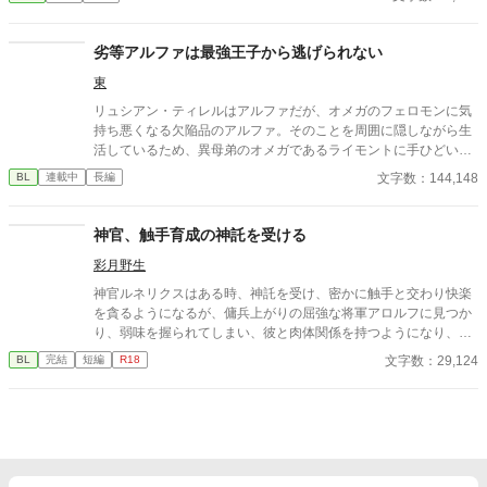
のです。 ――ただ一つ。 夏祭りの宵、太鼓と笛の『祭囃子』が響
くその下でだけ。 他のお妃さまも、侍女たちも、みんな、どこ
か、作り物めいて見えるのです。 同じ笑顔、同じ言葉、同じ仕
劣等アルファは最強王子から逃げられない
草。……まるで、誰かの手で、動かされているみたいに。 ※二人
東
にとっては、最初から最後までハッピーエンドです。 ※ほの暗い
ホラー風味（皇帝の、静かで途方もない執着）がありますが、ヒ
リュシアン・ティレルはアルファだが、オメガのフェロモンに気
ロインは絶対に傷つかず、皇帝に深く愛されて幸せなままの物語
持ち悪くなる欠陥品のアルファ。そのことを周囲に隠しながら生
です。幽霊やお化けは出ません。
活しているため、異母弟のオメガであるライモントに手ひどい態
度をとってしまい、世間からの評判は悪い。 ある日、気分の悪さ
文字数：144,148
BL
連載中
長編
に逃げ込んだ先で、ひとりの王子につかまる・・・という話で
す。
神官、触手育成の神託を受ける
彩月野生
神官ルネリクスはある時、神託を受け、密かに触手と交わり快楽
を貪るようになるが、傭兵上がりの屈強な将軍アロルフに見つか
り、弱味を握られてしまい、彼と肉体関係を持つようになり、苦
悩と悦楽の日々を過ごすようになる。 （誤字脱字報告不要）
文字数：29,124
BL
完結
短編
R18