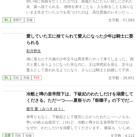
幼い頃に両親を亡くしたユウは、親戚たちにたらい回しにされた
末、森へ捨てられる。 感情を表すことも、人を頼ることも知らな
いまま生きていたユウを見つけたのは、高位貴族のレオンだっ
た。 周囲の反対を押し切り、自ら世話をすることを決めたレオ
文字数：57,083
BL
連載中
長編
ン。 最初は誰も信じられなかったユウも、乳母のエリシアや屋敷
の人々に見守られながら少しずつ成長していく。 笑うこと。 嬉し
いと思うこと。 誰かに話を聞いてほしいと思うこと。 一つずつ感
愛していた王に捨てられて愛人になった少年は騎士に娶
情を覚え、世界を広げていくユウ。 友人もでき、知ることも増え
られる
ていく中で、それでも変わらないものがあった。 それは、どんな
時でも帰りたくなる場所。 そして、一番好きな人。 これは何も持
彩月野生
たなかった少年が、自分の居場所と大切な人を見つけるまでの物
湖に落ちた十六歳の少年文斗は異世界にやって来てしまった。 国
語。
王と愛し合うようになった筈なのに、王は突然妃を迎え、文斗は
愛人として扱われるようになり、さらには騎士と結婚して子供を
産めと強要されてしまう。 王を愛する気持ちを捨てられないま
文字数：28,651
BL
完結
長編
R18
ま、文斗は騎士との結婚生活を送るのだが、騎士への感情の変化
に戸惑うようになる。 （誤字脱字報告は不要）
冷酷と噂の皇帝陛下は、下級妃のわたしだけを溺愛して
くださる。ただ一つ——夏祭りの『祭囃子』の下でだ
け、みんな作り物めいて見えるのです
蜜月 憂（みつき ゆう）
身寄りもなく、下級妃として後宮に上がったわたし――ノエル。
争いの絶えぬ後宮で、けれど、冷酷と噂される皇帝陛下だけが、
なぜか、わたしだけを溺愛してくださいます。 嫉妬も、いじめ
も、毒見も。……この後宮では、なぜか、何ひとつ、起こらない
文字数：4,111
恋愛
完結
短編