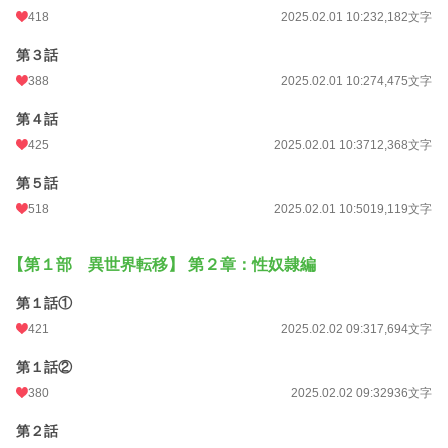
年間ポイント
87,938 pt (6,674 位)
418
2025.02.01 10:23
2,182文字
累計ポイント
699,808 pt (8,002 位)
第３話
388
2025.02.01 10:27
4,475文字
第４話
425
2025.02.01 10:37
12,368文字
第５話
518
2025.02.01 10:50
19,119文字
【第１部 異世界転移】 第２章：性奴隷編
第１話①
421
2025.02.02 09:31
7,694文字
第１話②
380
2025.02.02 09:32
936文字
第２話