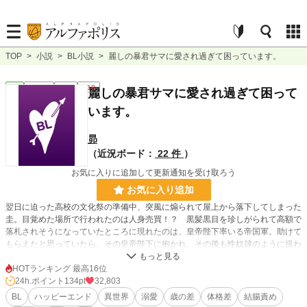
TOP
>
小説
>
BL小説
>
麗しの暴君サマに愛され過ぎて困っています。
BL
連載中
長編
R18
麗しの暴君サマに愛され過ぎて困って
います。
昴
（近況ボード：
22 件
）
お気に入りに追加して更新通知を受け取ろう
お気に入り追加
翌日に迫った高校の文化祭の準備中、突風に煽られて屋上から落下してしまった
圭。目覚めた場所で行われたのは人身売買！？ 黒髪黒目を珍しがられて高額で
落札されそうになっていたところに現れたのは、皇帝陛下率いる帝国軍。助けて
もらえたと思っていたら、その皇帝陛下に抱かれ、その後も性奴隷のように扱わ
れる。しかし、徐々に2人の距離が近づいていき……。
HOTランキング 最高16位
執着強めドS皇帝陛下×元気系美少年（高校生）
24h.ポイント
134pt
32,803
BL
ハッピーエンド
異世界
溺愛
歳の差
体格差
結腸責め
※闇属性光腐女子が書いているので、たまに闇属性な展開混じります。