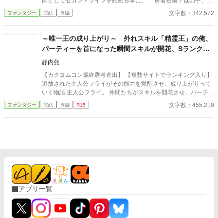
師としてセカンドライフを始める事に。 「勇者召喚？世の中、自
愛い女の子にしか見えない子どもになってしまった清泉を襲うト
助努力でしょ！」 そんな彼女の無敵な異世界生活です。 （戦闘シ
文字数：342,572
ファンタジー
完結
長編
ラブルはまだまだ続くようで…… 楽しんでいただけたら、嬉しい
ーンは殆どありません。戦場での無双シーンを期待している方は
です。 ※ 画像はAIに描いてもらいましたが、文章は100％自分で
失望すると思います） なろうでも公開しています。
書いています。
～唯一王の成り上がり～ 外れスキル「精霊王」の俺、
パーティーを首になった瞬間スキルが開花、Sランク冒
険者へと成り上がり、英雄となる
静内燕
【カクヨムコン最終選考進出】 【複数サイトでランキング入り】
追放された主人公フライがその能力を覚醒させ、成り上がりって
いく物語 主人公フライ。 仲間たちがスキルを開花させ、パーティ
ーがSランクまで昇華していく中、彼が与えられたスキルは「精
文字数：455,219
ファンタジー
完結
長編
R15
霊王」という伝説上の生き物にしか対象にできない使用用途が限
られた外れスキルだった。 フライはダンジョンの案内役や、料
理、周囲の加護、荷物持ちなど、あらゆる雑用を喜んでこなして
いた。 外れスキルの自分でも、仲間達の役に立てるからと。 しか
しその奮闘ぶりは、恵まれたスキルを持つ仲間たちからは認めら
れず、毎日のように不当な扱いを受ける日々。 そしてとうとうダ
ンジョンの中でパーティーからの追放を宣告されてしまう。 「お
前みたいなゴミの変わりはいくらでもいる」 最後のクエストのダ
ンジョンの主は、今までと比較にならないほど強く、歯が立たな
アプリ一覧
い敵だった。 仲間たちは我先に逃亡、残ったのはフライ一人だ
け。 そこでダンジョンの主は告げる、あなたのスキルを待ってい
た。と──。 そして不遇だったスキルがようやく開花し、最強の
冒険者へとのし上がっていく。 一方、裏方で支えていたフライが