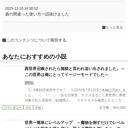
2025-12-20 16:30:52
盾の間違った使い方一話抜けました
もっと見る
このコンテンツについて報告する
あなたにおすすめの小説
異世界召喚されたら無能と言われ追い出されました。～
この世界は俺にとってイージーモードでした～
WING
1～8巻好評発売中です！ ※2022年7月12日に本編は完結しま
した。 ◇ ◇ ◇ ある日突然、クラスまるごと異世界に勇者
召喚された高校生、結城晴人。 ステータスを確認したところ、
勇者に与えられる特典のギフトどころか、勇者の称号すらも無い
文字数：984,588
ファンタジー
完結
長編
ことが判明する。 晴人たちを召喚した王女は「無能がいては足
手纏いになる」と、彼のことを追い出してしまった。 しかも街
を出て早々、王女が差し向けた騎士によって、晴人は殺されかけ
世界一簡単にレベルアップ ～魔物を倒すだけでレベル
る。 胸を刺され意識を失った彼は、気がつくと神様の前にい