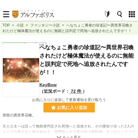
TOP
>
小説
>
ファンタジー小説
>
へなちょこ勇者の珍道記〜異世界召喚さ
れたけど極体魔法が使えるのに無能と誤判定で死地へ追放されたんですが！！
ファンタジー
完結
長編
へなちょこ勇者の珍道記〜異世界召喚
されたけど極体魔法が使えるのに無能
と誤判定で死地へ追放されたんです
が！！
KeyBow
（近況ボード：
72 件
）
お気に入りに追加して更新通知を受け取ろう
お気に入り追加
突然の異世界召喚。
主人公太一は誤って無能者判定され死地へと追放され、その後知り合った2人の
エルフの美少女と旅を始める。世間知らずの美少女は無防備。太一はインテリだ
が意気地なし。そんな3人で冒険をし、先々でトラブルが・・・