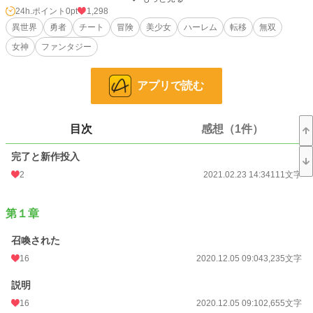
24h.ポイント
0pt
1,298
異世界
勇者
チート
冒険
美少女
ハーレム
転移
無双
小説
228,785 位 / 228,785 件
女神
ファンタジー
ファンタジー
53,309 位 / 53,309 件
お気に入り
207
アプリで読む
24h.ポイント
0 pt
文字数
199,006
目次
感想（1件）
更新日時
2021.02.23 14:34
完了と新作投入
2
2021.02.23 14:34
111文字
初回公開日時
2020.12.05 09:04
初回完結日時
2021.02.23 14:32
第１章
週間ポイント
0 pt (228,785 位)
召喚された
月間ポイント
63 pt (75,351 位)
16
2020.12.05 09:04
3,235文字
年間ポイント
2,066 pt (66,382 位)
説明
累計ポイント
83,128 pt (33,764 位)
16
2020.12.05 09:10
2,655文字