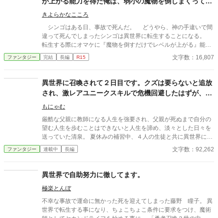
が上がる能力を得た俺は、弱小の魔物を倒しまくって異
た。 そしてギフトを与え忘れたお詫びとして、望むスキルを作
世界でハーレム作る事にしました～
れるスキルをはじめとしたチート能力を手に入れるのであった──
きよらかなこころ
ハードモードな異世界生活も、やりすぎなくらいスキルを作っ
シンゴはある日、事故で死んだ。 どうやら、神の手違いで間
て一発逆転イージーモード!? 前代未聞の難易度激甘ファンタジ
違って死んでしまったシンゴは異世界に転生することになる。
ー、開幕！
転生する際にオマケに『魔物を倒すだけでレベルが上がる』能力
を貰ったシンゴ。 弱小の魔物を倒してレベルを上げ、異世界で
文字数：16,807
ファンタジー
完結
長編
R15
ハーレムを作る事を企むのだった。
異世界に召喚されて２日目です。クズは要らないと追放
され、激レアユニークスキルで危機回避したはずが、ト
ラブル続きで泣きそうです。
もにゃむ
厳酷な父親に教師になる人生を強要され、父親が死ぬまで自分の
望む人生を歩むことはできないと人生を諦め、淡々とした日々を
送っていた清泉。 夏休みの補習中、４人の生徒と共に異世界に召
喚されてしまう。 召喚直後、職業がクズだから要らないと国外追
文字数：92,262
ファンタジー
連載中
長編
放を言い渡された清泉だったが、同じく国外追放を言い渡された
2人の生徒に異常なほど執着されてしまう。 追放前にスキル封印
の処置をすると聞かされ、王都の通行門で部屋に閉じ込められた
異世界で自助努力に徹してます。
清泉は、生徒たちと兵士たちから逃れるためにユニークスキルを
極楽とんぼ
発動し………………目が覚めると子どもの姿になっていた。 容姿
のせいで子どもの頃から嫌な思いをたくさんしてきた清泉。 父親
不幸な事故で運命に無かった死を迎えてしまった藤野 瞳子。 異
に厳しく叩き込まれた剣道も、身を守るために身につけた護身の
世界で転生する事になり、ちょこちょこ条件に要求をつけ、魔術
ための武術も、力のない小さな体ではほとんど役に立たない。 可