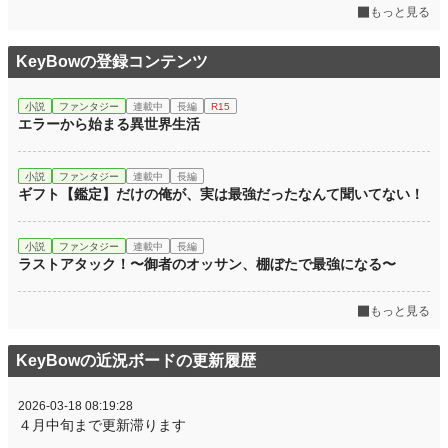
もっと見る
KeyBowの登録コンテンツ
小説
ファンタジー
連載中
長編
R15
エラーから始まる異世界生活
小説
ファンタジー
連載中
長編
ギフト【鑑定】だけの俺が、実は最強だったなんて聞いてない！
小説
ファンタジー
連載中
長編
ラストアタック！〜御者のオッサン、棚ぼたで最強になる〜
もっと見る
KeyBowの近況ボードの更新履歴
2026-03-18 08:19:28
４月中旬まで更新滞ります