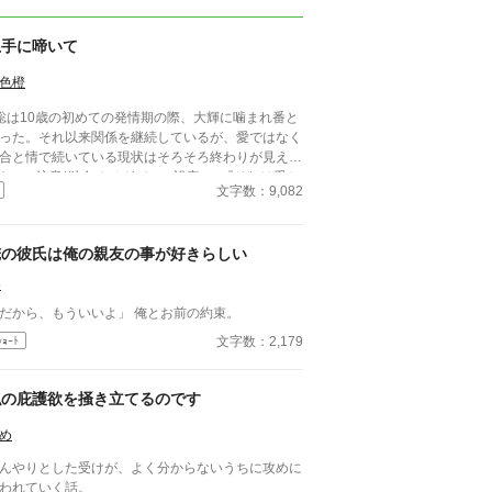
上手に啼いて
色橙
聡は10歳の初めての発情期の際、大輝に噛まれ番と
った。それ以来関係を継続しているが、愛ではなく
合と情で続いている現状はそろそろ終わりが見えて
た。 ■注意*独自オメガバース設定。■『それは愛か
文字数：9,082
能か』と同じ世界設定です。関係は一切なし。
俺の彼氏は俺の親友の事が好きらしい
5
「だから、もういいよ」 俺とお前の約束。
文字数：2,179
ｼｮｰﾄ
私の庇護欲を掻き立てるのです
め
んやりとした受けが、よく分からないうちに攻めに
われていく話。