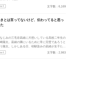
文字数：6,169
ｼｮｰﾄ
好きとは言ってないけど、伝わってると思っ
てた
なじみの三毛谷凪緒に片想いしている高校二年生の
崎陽太。凪緒の隣にいるために常に完璧であろうと
う陽太。しかしある日、幼馴染みの凪緒が女子たち
囲まれて「好きな人がいる」と話しているのを聞
文字数：2,983
ｼｮｰﾄ
、自分じゃないかもしれないという不安に飲まれて
く。ずっと一緒にいたつもりだったのに、思い込み
ったのかもしれない──そんな気持ちを抱えたま
、ふたりきりの帰り道が始まる。わんこ攻め✕ツン
レ受け