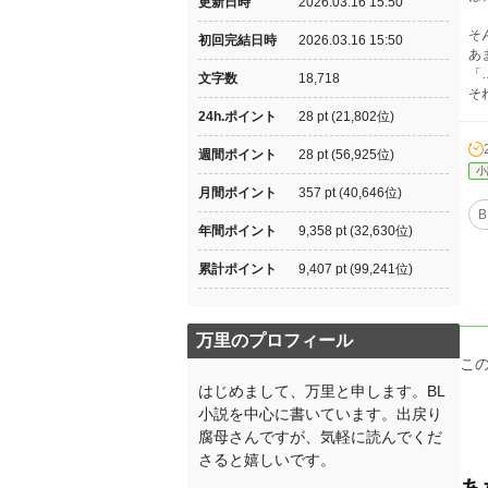
更新日時
2026.03.16 15:50
そ
初回完結日時
2026.03.16 15:50
あ
「
文字数
18,718
そ
24h.ポイント
28 pt (21,802位)
週間ポイント
28 pt (56,925位)
小
月間ポイント
357 pt (40,646位)
B
年間ポイント
9,358 pt (32,630位)
累計ポイント
9,407 pt (99,241位)
万里のプロフィール
こ
はじめまして、万里と申します。BL
小説を中心に書いています。出戻り
腐母さんですが、気軽に読んでくだ
さると嬉しいです。