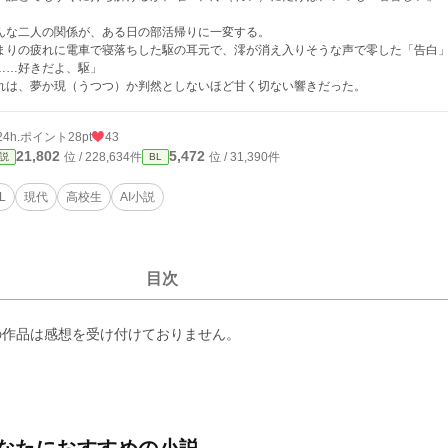
んな二人の関係が、ある日の部活帰りに一変する。
まりの疲れに電車で寝落ちした駆の耳元で、澪が消え入りそうな声で零した「告白
……好きだよ、駆」
れは、夢か現（うつつ）か判然としないほど甘く切ない響きだった。
24h.ポイント
28pt
43
21,802
5,472
位 / 228,634件
位 / 31,390件
説
BL
L
現代
高校生
AI小説
目次
の作品は感想を受け付けておりません。