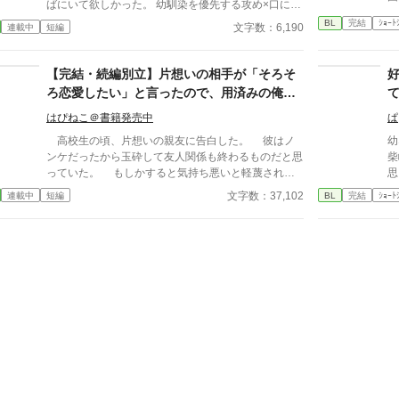
ばにいて欲しかった。 幼馴染を優先する攻め×口に出
せない受け 安心してください、ハピエンです。
BL
完結
ｼｮｰﾄ
文字数：6,190
連載中
短編
【完結・続編別立】片想いの相手が「そろそ
ろ恋愛したい」と言ったので、用済みの俺は
ニートになることにしました。
はぴねこ＠書籍発売中
ぱ
高校生の頃、片想いの親友に告白した。 彼はノ
幼
ンケだったから玉砕して友人関係も終わるものだと思
柴
っていた。 もしかすると気持ち悪いと軽蔑される
思
覚悟までしていたのに、彼は「今は恋愛をしている時
に
文字数：37,102
連載中
短編
BL
完結
ｼｮｰﾄ
間がないんだ」と自分の夢を語ってくれた。 彼は
き
会社を興した祖父のことをとても尊敬していて、自分
い
も起業したいと熱く語ってくれた。 そして、俺の
だ
手を握って「できれば親友のお前には俺の右腕になっ
ま
てほしい」と言われた。 同性愛者の俺のことを気
デ
持ち悪いと遠ざけることもせずに、親友のままでいて
くれた彼に俺は感謝して、同じ大学に進学して、大学
の頃に彼と一緒にゲームを作成する会社を起業した。
あれから二十年間、本当に二人三脚で駆け抜けてき
た。 そして、昨年売り出したVRMMOが世界的に大
ヒットし、ゲーム大賞を取ったことを祝うパーティー
で親友が語った言葉に俺の覚悟も決まった。 「俺も
そろそろ恋愛したい」 親友のその言葉に、俺は、