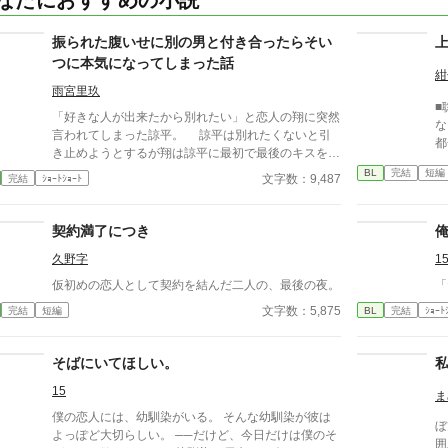
なたにおすすめの小説
振られた腹いせに別の男と付き合ったらそい
つに本気になってしまった話
紺
雨宮里玖
■
「好きな人が出来たから別れたい」と恋人の翔に突然
な
言われてしまった諒平。 諒平は別れたくないと引
都
き止めようとするが翔は諒平に最初で最後のキスをし
い
た後、去ってしまった。 実は翔には諒平に隠して
BL
完結
短編
本
文字数：9,487
完結
ｼｮｰﾄｼｮｰﾄ
いる事実があり——。 諒平（20）攻め。大学生。 翔
（20） 受け。大学生。 慶介（21）翔と同じサーク
ルの友人。
契約満了につき
久野字
1
仮初めの恋人として契約を結んだ二人の、最後の夜。
文字数：5,875
完結
短編
BL
完結
ｼｮｰﾄ
そばにいてほしい。
15
ま
僕の恋人には、幼馴染がいる。 そんな幼馴染が彼は
ぼ
よっぽど大切らしい。 ──だけど、今日だけは僕のそ
囲