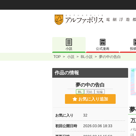
小説
公式漫画
投
TOP
>
小説
>
BL小説
>
夢の中の告白
作品の情報
夢の中の告白
BL
完結
短編
お気に入り追加
夢
お気に入り
32
万
初回公開日時
2026.03.06 18:33
バ
は