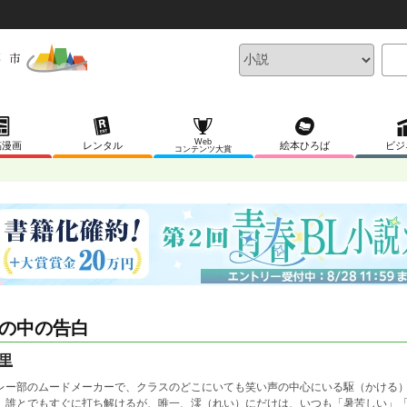
Web
稿漫画
レンタル
絵本ひろば
ビジ
コンテンツ大賞
の中の告白
里
レー部のムードメーカーで、クラスのどこにいても笑い声の中心にいる駆（かける
、誰とでもすぐに打ち解けるが、唯一、澪（れい）にだけは、いつも「暑苦しい」