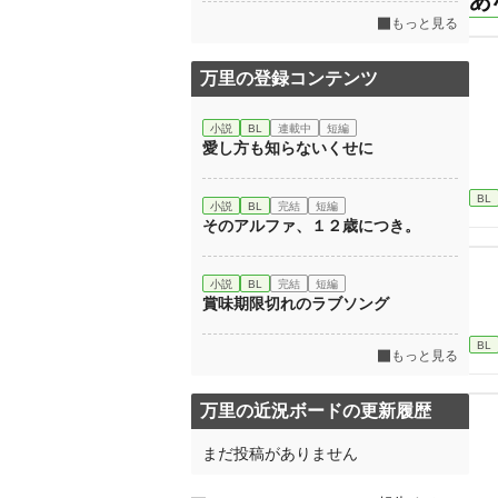
あ
もっと見る
万里の登録コンテンツ
小説
BL
連載中
短編
愛し方も知らないくせに
BL
小説
BL
完結
短編
そのアルファ、１２歳につき。
小説
BL
完結
短編
賞味期限切れのラブソング
BL
もっと見る
万里の近況ボードの更新履歴
まだ投稿がありません