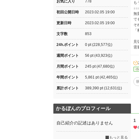
お気に入り
778
も
↓↓↓
初回公開日時
2023.02.05 19:00
無
で
更新日時
2023.02.05 19:00
そ
「
文字数
853
見
24h.ポイント
0 pt (228,577位)
需
週間ポイント
56 pt (43,923位)
月間ポイント
245 pt (47,680位)
小
年間ポイント
5,861 pt (42,465位)
累計ポイント
389,390 pt (12,631位)
かるぼんのプロフィール
1
自己紹介の記述はありません
もっと見る