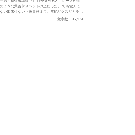
完結／番外編準備中】 目が覚めると、レースの牢
のような天蓋付きベッドの上だった。 何も覚えて
ない出来損ない下級貴族ミラ。無能だクズだと冷酷
罵詈雑言を浴びせてくる氷の騎士セティアス。 記
文字数：86,474
喪失から始まる、２人のファンタジー貴族ラブコメ
--- ※注） かっこいい攻はいません。 タ
トル通りそのうち号泣しますのでご注意！ 貴族描
は緩い目で雰囲気だけお読みいただけると幸いで
。 ハッピーエンドです。 激重感情をこじらせた攻
受な関係がお好きな同志の方、どうぞよろしくお願
 全16話 完結済み 他サイトにも同作品を投
しています。 様子を見ながらそのうち統合するか
しれません。 初めての一次創作でまだよく分かっ
おらず、何かおかしなことをしでかしていたら申し
！ ---------- 追記：読んでくださった皆さ
、本当にどうもありがとうございました！！ 完結
ましたが回収しきれていないエピソードが私の中で
くつかあるので笑、後日番外編をアップしたいなと
在準備中です。 詳しい更新日まだ未定ですが、も
よろしかったらゼヒまた覗いてやってくださいね
！