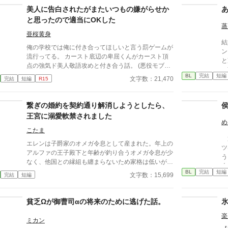
美人に告白されたがまたいつもの嫌がらせか
と思ったので適当にOKした
蒸
亜桜黄身
結
俺の学校では俺に付き合ってほしいと言う罰ゲームが
ン
流行ってる。 カースト底辺の卑屈くんがカースト頂
と
点の強気ド美人敬語攻めと付き合う話。 (悪役モブ♀
つ
が出てきます) (他サイトに2021年〜掲載済)
BL
完結
短編
あ
文字数：21,470
完結
短編
R15
が
繋ぎの婚約を契約通り解消しようとしたら、
王宮に溺愛軟禁されました
め
こたま
第
エレンは子爵家のオメガ令息として産まれた。年上の
ツ
アルファの王子殿下と年齢が釣り合うオメガ令息が少
う
なく、他国との縁組も纏まらないため家格は低いが繋
人
ぎとして一応婚約をしている。王子のことは兄のよう
BL
完結
短編
日
文字数：15,699
完結
短編
に慕っており、初恋の人ではあるけれど、契約終了時
ーー
期か王子に想い人が現れた時には解消されるものと考
楽
えていた。ところが婚約解消時期の直前に王子宮に軟
貧乏Ωが御曹司αの将来のために逃げた話。
禁された。結婚を承諾するまでここから出さないと王
楽
子から溢れるほどの愛を与えられる。ハッピーエンド
ミカン
オメガバースBLです。