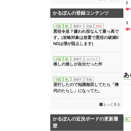
2
かるぼんの登録コンテンツ
3
小説
BL
連載中
長編
R18
悪役令息？嫌われ役なんて最っ高で
す。(攻略対象は放置で悪役の破滅E
NDは僕が阻止します)
小説
BL
連載中
ｼｮｰﾄｼｮｰﾄ
推しの推しが自分だった件
あ
小説
BL
連載中
長編
逆行したので知識無双してたら「稀
代のたらし」になってた。
もっと見る
かるぼんの近況ボードの更新履
BL
歴