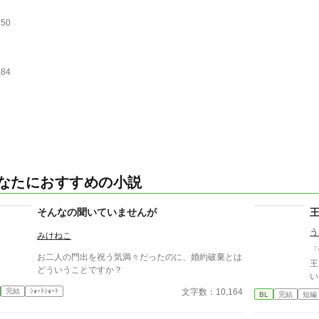
450
584
なたにおすすめの小説
そんなの聞いていませんが
う
みけねこ
「惚
お二人の門出を祝う気満々だったのに、婚約破棄とは
王
どういうことですか？
い。 ずっと王を見つめ
話。 ※エセ王国 ※エセフ
文字数：10,164
完結
ｼｮｰﾄｼｮｰﾄ
BL
完結
短編
界