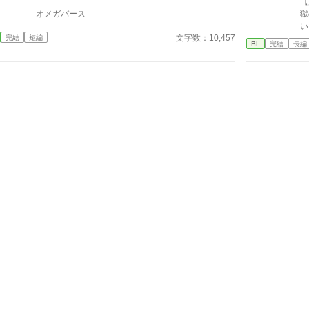
【
オメガバース
獄
い
文字数：10,457
完結
短編
な
BL
完結
長編
憶
ディ。 -------
イ
写
す
→
いします！
稿
も
て
訳ないです
ま
し
い
現
し
ー