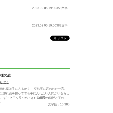
2023.02.05 19:00
358文字
2023.02.05 19:00
382文字
王様の恋
りぼう
れ薬は手に入るか？」 突然王に言われた一言。
は惚れ薬を使ってでも手に入れたい人間がいるらし
てきた幼馴染の側近と王の
ァンタジー ※惚れ薬 ※異世
文字数：10,385
トリップ表現が少しあります