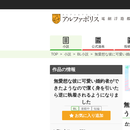
小説
公式漫画
投
TOP
>
小説
>
BL小説
>
無愛想な彼に可愛い婚
作品の情報
無愛想な彼に可愛い婚約者がで
きたようなので潔く身を引いた
ら逆に執着されるようになりま
した
無
BL
連載中
短編
う
お気に入り追加
か