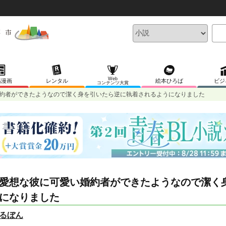
Web
稿漫画
レンタル
絵本ひろば
ビジ
コンテンツ大賞
約者ができたようなので潔く身を引いたら逆に執着されるようになりました
愛想な彼に可愛い婚約者ができたようなので潔く
になりました
るぼん