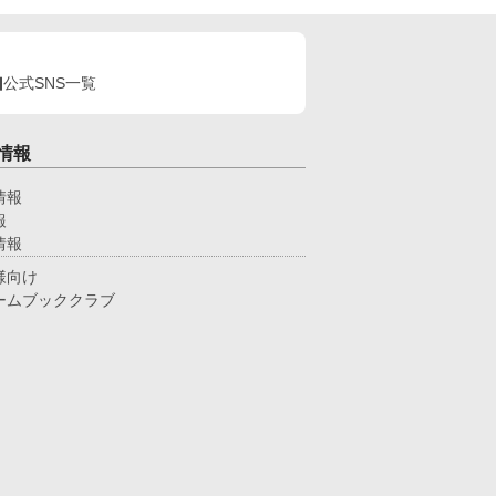
公式SNS一覧
情報
情報
報
情報
様向け
ームブッククラブ