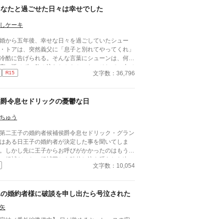
あなたと過ごせた日々は幸せでした
しケーキ
婚から五年後、幸せな日々を過ごしていたシュー
・トアは、突然義父に「息子と別れてやってくれ」
冷酷に告げられる。そんな言葉にシューンは、何一
言い返せず、飲み込むしかなかった。そして、夫で
文字数：36,796
R15
るアインス・キールに離婚を切り出すが、アインス
そう簡単にシューンを手離す訳もなく......。
侯爵令息セドリックの憂鬱な日
ちゅう
二王子の婚約者候補侯爵令息セドリック・グラン
はある日王子の婚約者が決定した事を聞いてしま
。しかし先に王子からお呼びがかかったのはもう一
の候補だった。候補落ちを確信し泣き腫らした次の
文字数：10,054
は憂鬱な気分で幕を開ける——— ーーーーーーー
ーーーーーーーーーー 初投稿で拙い文章ですが
しんでいただけますと幸いです。
氷の婚約者様に破談を申し出たら号泣された
矢