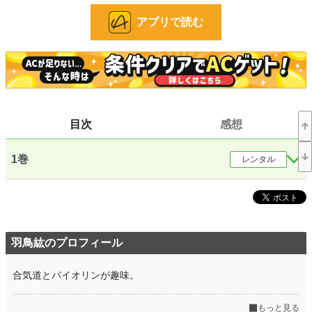
アプリで読む
ファンタジー
53,335 位 / 53,335 件
お気に入り
20
24h.ポイント
0 pt
文字数(レンタル含む)
169,165
更新日時
2021.05.12 10:48
目次
感想
初回公開日時
2021.05.12 10:48
1巻
レンタル
初回完結日時
2021.05.12 10:48
週間ポイント
0 pt (228,850 位)
月間ポイント
0 pt (228,850 位)
年間ポイント
406 pt (108,283 位)
羽鳥紘のプロフィール
累計ポイント
14,888 pt (81,540 位)
合気道とバイオリンが趣味。
もっと見る