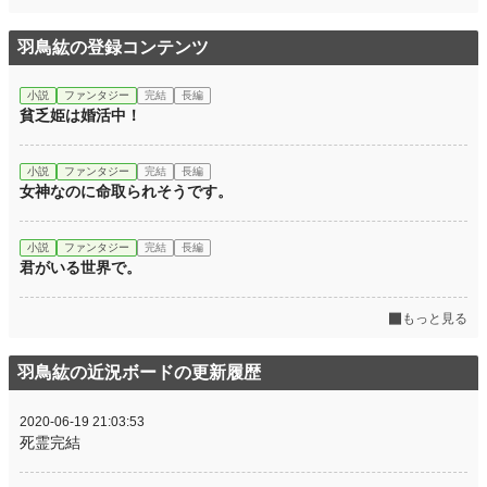
羽鳥紘の登録コンテンツ
小説
ファンタジー
完結
長編
貧乏姫は婚活中！
小説
ファンタジー
完結
長編
女神なのに命取られそうです。
小説
ファンタジー
完結
長編
君がいる世界で。
もっと見る
羽鳥紘の近況ボードの更新履歴
2020-06-19 21:03:53
死霊完結