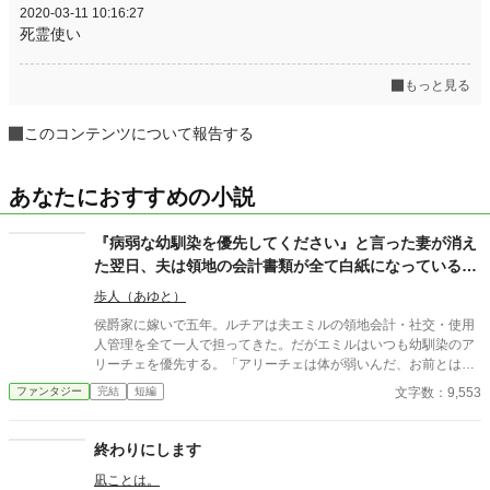
2020-03-11 10:16:27
死霊使い
もっと見る
このコンテンツについて報告する
あなたにおすすめの小説
『病弱な幼馴染を優先してください』と言った妻が消え
た翌日、夫は領地の会計書類が全て白紙になっているこ
とに気づいた
歩人（あゆと）
侯爵家に嫁いで五年。ルチアは夫エミルの領地会計・社交・使用
人管理を全て一人で担ってきた。だがエミルはいつも幼馴染のア
リーチェを優先する。「アリーチェは体が弱いんだ、お前とは違
う」——その言葉を百回聞いた日、ルチアは微笑んで離縁届に署
文字数：9,553
ファンタジー
完結
短編
名した。「ええ、私は丈夫ですから。どうぞ幼馴染様をお大事
に」。翌朝、エミルが目にしたのは——税務報告の締切、領民か
らの陳情の山、そして紅茶の淹れ方すら知らない自分。三ヶ月
終わりにします
後、かつて「地味な妻」と呼ばれたルチアは、辺境伯の財務顧問
凪ことは。
として辣腕を振るっていた。