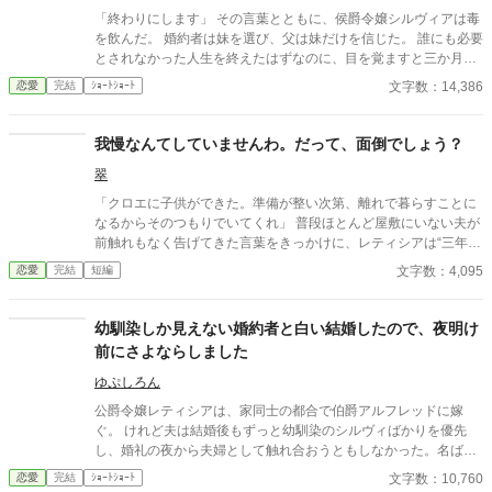
「終わりにします」 その言葉とともに、侯爵令嬢シルヴィアは毒
を飲んだ。 婚約者は妹を選び、父は妹だけを信じた。 誰にも必要
とされなかった人生を終えたはずなのに、目を覚ますと三か月前
へと時間は巻き戻っていた。 もう、誰かに愛されるためだけに生
文字数：14,386
恋愛
完結
ｼｮｰﾄｼｮｰﾄ
きるのはやめよう。 そう決めた彼女は、静かに運命を書き換えて
いく。 これは、一度死んだ少女が、自分自身の人生を取り戻すた
めの物語。
我慢なんてしていませんわ。だって、面倒でしょう？
翠
「クロエに子供ができた。準備が整い次第、離れで暮らすことに
なるからそのつもりでいてくれ」 普段ほとんど屋敷にいない夫が
前触れもなく告げてきた言葉をきっかけに、レティシアは“三年
間”の契約を終わらせることにした。 赤の他人を屋敷に迎えるこ
文字数：4,095
恋愛
完結
短編
とはしない。 不要なものに感情を砕く理由などない。 「だって、
面倒でしょう？」 不誠実な夫も、無意味な結婚も、 この際すべて
切り捨ててしまいましょう。
幼馴染しか見えない婚約者と白い結婚したので、夜明け
前にさよならしました
ゆぷしろん
公爵令嬢レティシアは、家同士の都合で伯爵アルフレッドに嫁
ぐ。 けれど夫は結婚後もずっと幼馴染のシルヴィばかりを優先
し、婚礼の夜から夫婦として触れ合おうともしなかった。名ばか
りの妻として伯爵家を支え、領地経営まで立て直しても、彼にと
文字数：10,760
恋愛
完結
ｼｮｰﾄｼｮｰﾄ
ってレティシアは“都合のいい伯爵夫人”でしかない。 やがて結婚