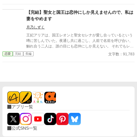
一周年の夜、アルフレッドが自分を手放す気はない一方で、幼馴
染を屋敷に迎え入れようとしている会話を聞いてしまったレティ
【完結】聖女と国王は恋仲にしか見えませんので、私は
シアは、ついに決意する。 ――もう、この結婚には見切りをつけ
妻をやめます
よう。 夜明け前、彼女は離縁の準備を整え、伯爵邸を出奔。 身を
寄せた北の港町で薬舗を手伝いながら、自分の力で生きる穏やか
月乃しずく
な日々を手に入れていく。そこで出会ったのは、身分ではなく一
王妃アリアは、国王レオンと聖女セレナが愛し合っているという
人の女性として彼女を尊重してくれる青年医師ノアだった。 一
噂に苦しんでいた。夜通し共に過ごし、人前で名前を呼び合い、
方、都合よく尽くしてくれる妻を失ったアルフレッドは、ようや
触れ合う二人は、誰の目にも恋仲にしか見えない。 それでもレオ
く自分が何を失ったのかを思い知ることになる。 幼馴染ばかりを
ンは「国を守るために必要なことだ」と妻の痛みに気づかず、セ
文字数：91,783
恋愛
完結
長編
優先する婚約者との白い結婚に終止符を打ち、傷ついた公爵令嬢
レナも王妃の席へ座り、妻のように振る舞い続ける。ついに礼拝
が新天地で本当の幸せを掴む、離縁から始まる逆転ラブストーリ
堂で、アリアは皆の前で二人を問いただす。 「お二人には、本当
ー。
に呆れましたわ」そして結婚指輪をレオンへ投げつけ、「私は、
あなたの妻をやめます」と宣言する。だが王妃が去った直後、妻
になったつもりで振る舞う聖女へ、王宮中の視線は冷たく変わっ
ていき。
アプリ一覧
公式SNS一覧