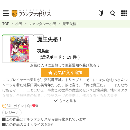
TOP
>
小説
>
ファンタジー小説
>
魔王失格！
ファンタジー
完結
長編
魔王失格！
羽鳥紘
（近況ボード：
19 件
）
お気に入りに追加して更新通知を受け取ろう
お気に入り追加
コスプレイヤーの梨世が、突然魔王城にトリップ！ そこにいたのはおっさんジ
ャージを着た俺様口調の美青年だった。彼は言う。「俺は魔王だ」――そんなわ
けあるか！ ……とはいえ、事実この世界の魔族のセンスは壊滅的。地味オタク
な魔女、全身柄物の猛者、バラ柄スーツの美剣士、残念な着ぐるみの美少
年……。そこで梨世がコスプレ技術で衣装を作ると、ダサダサ魔王軍は華麗に大
変身！ おまけにその衣装は、見た目どころか能力まで強化させてしまうようで
24h.ポイント
0pt
0
――？ 異色すぎる異世界改革ファンタジー！ 新生魔王軍と共に、目指せ打倒
レジーナ
勇者軍!?
この作品はアルファポリスから書籍化されています
この作品のコミカライズを読む
小説
228,850 位 / 228,850 件